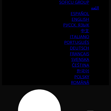
SOFICU GROUP
اللغة
ESPAÑOL
ENGLISH
РУССК. ЯЗЫК
中文
ITALIANO
PORTUGUÉS
DEUTSCH
FRANÇAIS
SVENSKA
ČEŠTINA
한국어
POLSKY
ROMÂNĂ