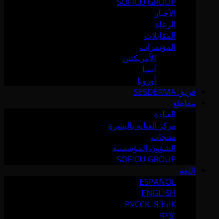
SOFICU GROUP
الأخبار
الرعاة
المقابلات
المؤتمرات
الأمريكتين
آسيا
أوروبا
فريق SESDERMA
مقاطع
العيادة
مركز العناية بالبشرة
منتجات
الشؤون المؤسسية
SOFICU GROUP
اللغة
ESPAÑOL
ENGLISH
РУССК. ЯЗЫК
中文