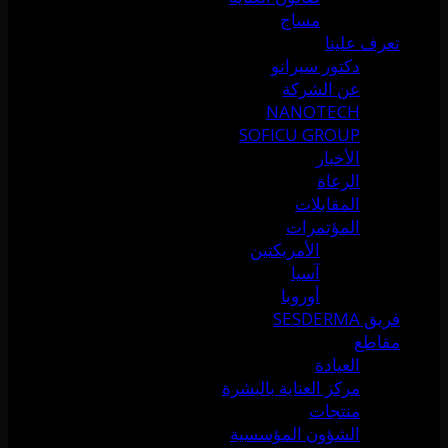
مساج
تعرف علينا
دكتور سيرانو
عن الشركة
NANOTECH
SOFICU GROUP
الأخبار
الرعاة
المقابلات
المؤتمرات
الأمريكتين
آسيا
أوروبا
فريق SESDERMA
مقاطع
العيادة
مركز العناية بالبشرة
منتجات
الشؤون المؤسسية