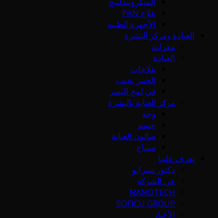
الميكرونيدلينج
علاج PAN
الأجهزة الطبية
العيادة ومركز البشرة
مقرات
العيادة
علاجات
الخبير يجيب
في لمح البصر
مركز العناية بالبشرة
وجه
جسم
صالون العناية
مساج
تعرف علينا
دكتور سيرانو
عن الشركة
NANOTECH
SOFICU GROUP
الأخبار