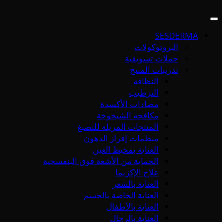
SESDERMA
البروتوكولات
حملات تسويقية
تدريبات المنتج
النظافة
الترطيب
مضادات الأكسدة
مكافحة الشيخوخة
المنتجات المزيلة للتصبغ
منظمات إفراز الدهون
العناية بمحيط العين
الحماية من الأشعة فوق البنفسجية
علاج الإكزيما
العناية بالشعر
العناية الخاصة بالجسم
العناية بالأطفال
العناية بالرجال