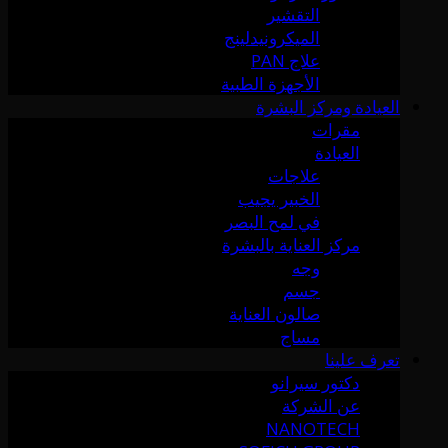
التقشير
الميكرونيدلينج
علاج PAN
الأجهزة الطبية
العيادة ومركز البشرة
مقرات
العيادة
علاجات
الخبير يجيب
في لمح البصر
مركز العناية بالبشرة
وجه
جسم
صالون العناية
مساج
تعرف علينا
دكتور سيرانو
عن الشركة
NANOTECH