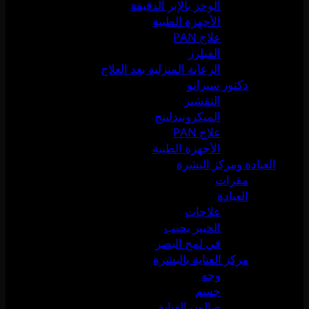
الوخز بالإبر الدقيقة
الأجهزة الطبية
علاج PAN
الفيلرز
الرعاية المنزلية بعد العلاج
دكتور سيرانو
التقشير
الميكرونيدلينج
علاج PAN
الأجهزة الطبية
العيادة ومركز البشرة
مقرات
العيادة
علاجات
الخبير يجيب
في لمح البصر
مركز العناية بالبشرة
وجه
جسم
صالون العناية