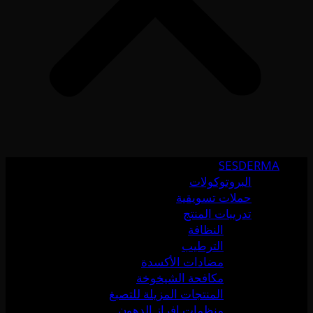
SESDERMA
البروتوكولات
حملات تسويقية
تدريبات المنتج
النظافة
الترطيب
مضادات الأكسدة
مكافحة الشيخوخة
المنتجات المزيلة للتصبغ
منظمات إفراز الدهون