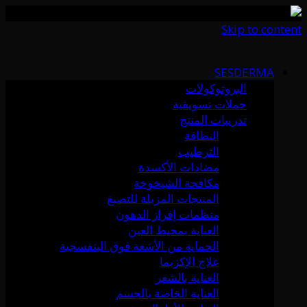
Skip to content
SESDERMA
البروتوكولات
حملات تسويقية
تدريبات المنتج
النظافة
الترطيب
مضادات الأكسدة
مكافحة الشيخوخة
المنتجات المزيلة للتصبغ
منظمات إفراز الدهون
العناية بمحيط العين
الحماية من الأشعة فوق البنفسجية
علاج الإكزيما
العناية بالشعر
العناية الخاصة بالجسم