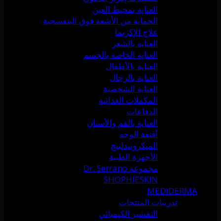
العناية بمحيط العين
الحماية من الأشعة فوق البنفسجية
علاج الإكزيما
العناية بالشعر
العناية الخاصة بالجسم
العناية بالأطفال
العناية بالرجال
العناية الشخصية
المكملات الغذائية
الدفاعات
العناية بالفم والأسنان
أقنعة الوجه
الميكرونيدلينج
الأجهزة الطبية
مجموعة Dr. Serrano
SHOPHIESKIN
MEDIDERMA
تدريبات المنتجات
التقشير الكيميائي