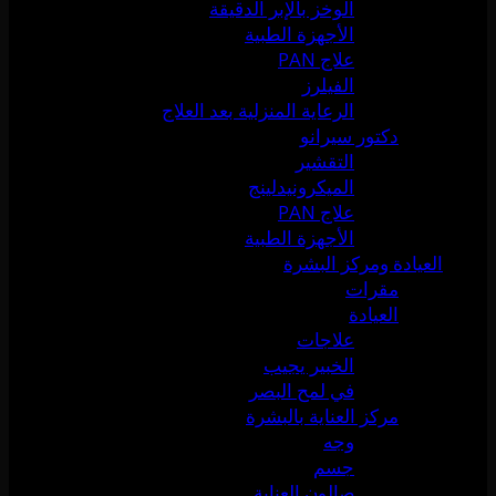
الوخز بالإبر الدقيقة
الأجهزة الطبية
علاج PAN
الفيلرز
الرعاية المنزلية بعد العلاج
دكتور سيرانو
التقشير
الميكرونيدلينج
علاج PAN
الأجهزة الطبية
العيادة ومركز البشرة
مقرات
العيادة
علاجات
الخبير يجيب
في لمح البصر
مركز العناية بالبشرة
وجه
جسم
صالون العناية