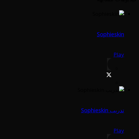
Sophieskin
Play
تدريب Sophieskin
Play