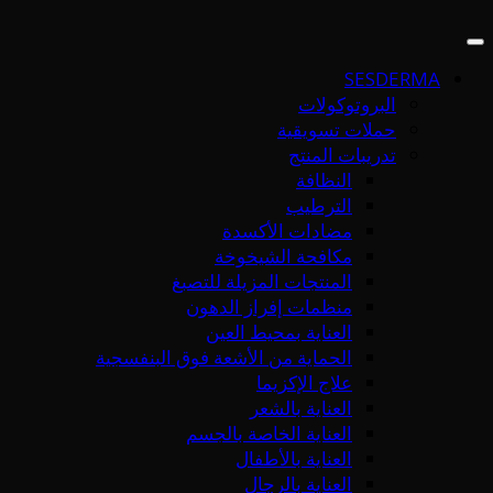
SESDERMA
البروتوكولات
حملات تسويقية
تدريبات المنتج
النظافة
الترطيب
مضادات الأكسدة
مكافحة الشيخوخة
المنتجات المزيلة للتصبغ
منظمات إفراز الدهون
العناية بمحيط العين
الحماية من الأشعة فوق البنفسجية
علاج الإكزيما
العناية بالشعر
العناية الخاصة بالجسم
العناية بالأطفال
العناية بالرجال