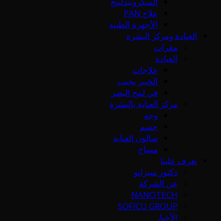
الميكرونيدلينج
علاج PAN
الأجهزة الطبية
العيادة ومركز البشرة
مقرات
العيادة
علاجات
الخبير يجيب
في لمح البصر
مركز العناية بالبشرة
وجه
جسم
صالون العناية
مساج
تعرف علينا
دكتور سيرانو
عن الشركة
NANOTECH
SOFICU GROUP
الأخبار