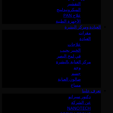
التقشير
الميكرونيدلينج
علاج PAN
الأجهزة الطبية
العيادة ومركز البشرة
مقرات
العيادة
علاجات
الخبير يجيب
في لمح البصر
مركز العناية بالبشرة
وجه
جسم
صالون العناية
مساج
تعرف علينا
دكتور سيرانو
عن الشركة
NANOTECH