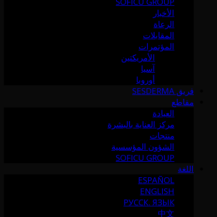
SOFICU GROUP
الأخبار
الرعاة
المقابلات
المؤتمرات
الأمريكتين
آسيا
أوروبا
فريق SESDERMA
مقاطع
العيادة
مركز العناية بالبشرة
منتجات
الشؤون المؤسسية
SOFICU GROUP
اللغة
ESPAÑOL
ENGLISH
РУССК. ЯЗЫК
中文