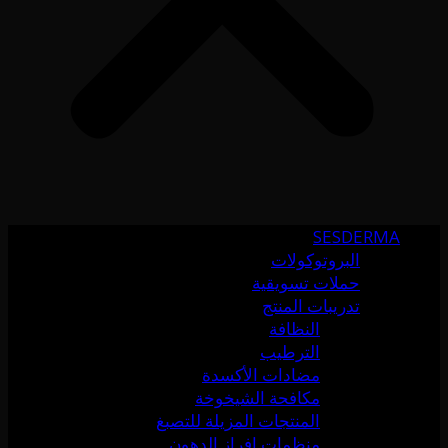
SESDERMA
البروتوكولات
حملات تسويقية
تدريبات المنتج
النظافة
الترطيب
مضادات الأكسدة
مكافحة الشيخوخة
المنتجات المزيلة للتصبغ
منظمات إفراز الدهون