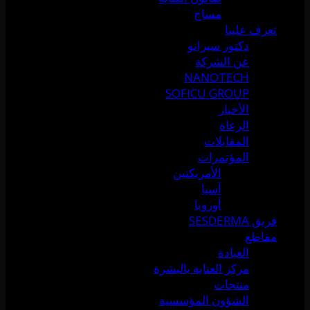
مساج
تعرف علينا
دكتور سيرانو
عن الشركة
NANOTECH
SOFICU GROUP
الأخبار
الرعاة
المقابلات
المؤتمرات
الأمريكتين
آسيا
أوروبا
فريق SESDERMA
مقاطع
العيادة
مركز العناية بالبشرة
منتجات
الشؤون المؤسسية