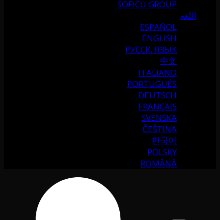
SOFICU GROUP
اللغة
ESPAÑOL
ENGLISH
РУССК. ЯЗЫК
中文
ITALIANO
PORTUGUÉS
DEUTSCH
FRANÇAIS
SVENSKA
ČEŠTINA
한국어
POLSKY
ROMÂNĂ