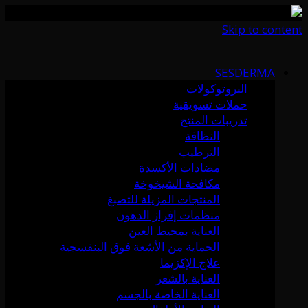
Skip to content
SESDERMA
البروتوكولات
حملات تسويقية
تدريبات المنتج
النظافة
الترطيب
مضادات الأكسدة
مكافحة الشيخوخة
المنتجات المزيلة للتصبغ
منظمات إفراز الدهون
العناية بمحيط العين
الحماية من الأشعة فوق البنفسجية
علاج الإكزيما
العناية بالشعر
العناية الخاصة بالجسم