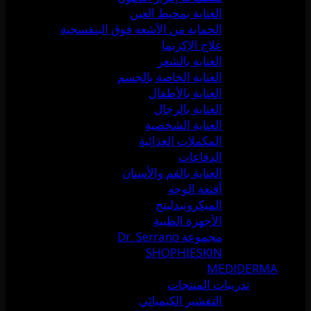
العناية بمحيط العين
الحماية من الأشعة فوق البنفسجية
علاج الإكزيما
العناية بالشعر
العناية الخاصة بالجسم
العناية بالأطفال
العناية بالرجال
العناية الشخصية
المكملات الغذائية
الدفاعات
العناية بالفم والأسنان
أقنعة الوجه
الميكرونيدلينج
الأجهزة الطبية
مجموعة Dr. Serrano
SHOPHIESKIN
MEDIDERMA
تدريبات المنتجات
التقشير الكيميائي