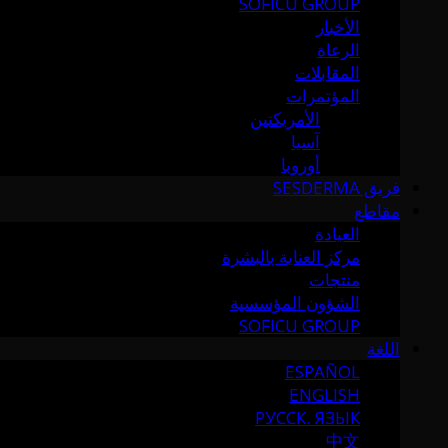
SOFICU GROUP
الأخبار
الرعاة
المقابلات
المؤتمرات
الأمريكتين
آسيا
أوروبا
فريق SESDERMA
مقاطع
العيادة
مركز العناية بالبشرة
منتجات
الشؤون المؤسسية
SOFICU GROUP
اللغة
ESPAÑOL
ENGLISH
РУССК. ЯЗЫК
中文