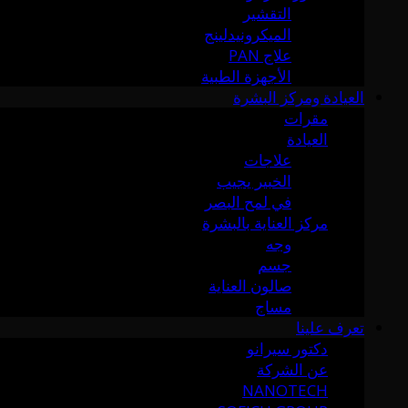
التقشير
الميكرونيدلينج
علاج PAN
الأجهزة الطبية
العيادة ومركز البشرة
مقرات
العيادة
علاجات
الخبير يجيب
في لمح البصر
مركز العناية بالبشرة
وجه
جسم
صالون العناية
مساج
تعرف علينا
دكتور سيرانو
عن الشركة
NANOTECH