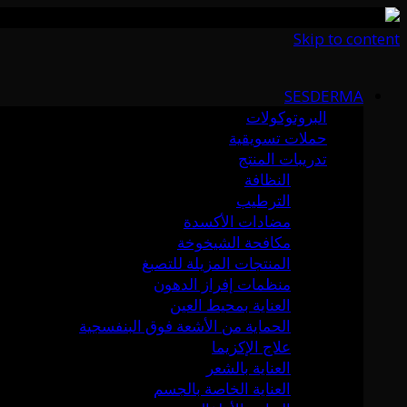
Skip to content
SESDERMA
البروتوكولات
حملات تسويقية
تدريبات المنتج
النظافة
الترطيب
مضادات الأكسدة
مكافحة الشيخوخة
المنتجات المزيلة للتصبغ
منظمات إفراز الدهون
العناية بمحيط العين
الحماية من الأشعة فوق البنفسجية
علاج الإكزيما
العناية بالشعر
العناية الخاصة بالجسم