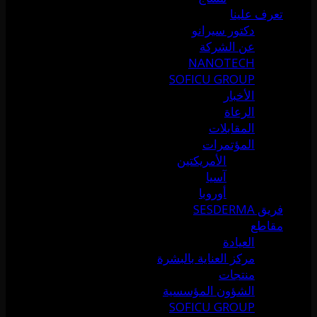
تعرف علينا
دكتور سيرانو
عن الشركة
NANOTECH
SOFICU GROUP
الأخبار
الرعاة
المقابلات
المؤتمرات
الأمريكتين
آسيا
أوروبا
فريق SESDERMA
مقاطع
العيادة
مركز العناية بالبشرة
منتجات
الشؤون المؤسسية
SOFICU GROUP