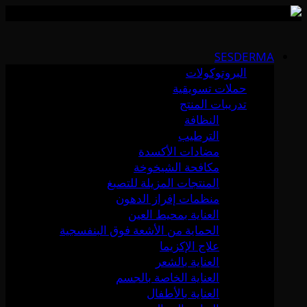
Skip
to
SESDERMA
content
البروتوكولات
حملات تسويقية
تدريبات المنتج
النظافة
الترطيب
مضادات الأكسدة
مكافحة الشيخوخة
المنتجات المزيلة للتصبغ
منظمات إفراز الدهون
العناية بمحيط العين
الحماية من الأشعة فوق البنفسجية
علاج الإكزيما
العناية بالشعر
العناية الخاصة بالجسم
العناية بالأطفال