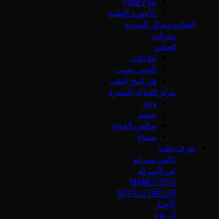
علاج PAN
الأجهزة الطبية
العيادة ومركز البشرة
مقرات
العيادة
علاجات
الخبير يجيب
في لمح البصر
مركز العناية بالبشرة
وجه
جسم
صالون العناية
مساج
تعرف علينا
دكتور سيرانو
عن الشركة
NANOTECH
SOFICU GROUP
الأخبار
الرعاة