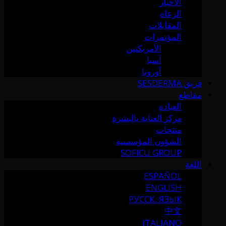
الأخبار
الرعاة
المقابلات
المؤتمرات
الأمريكتين
آسيا
أوروبا
فريق SESDERMA
مقاطع
العيادة
مركز العناية بالبشرة
منتجات
الشؤون المؤسسية
SOFICU GROUP
اللغة
ESPAÑOL
ENGLISH
РУССК. ЯЗЫК
中文
ITALIANO