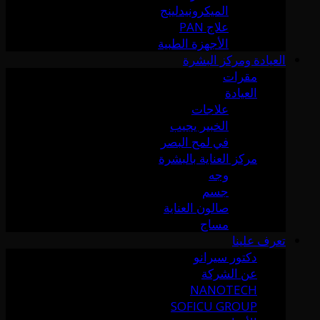
الميكرونيدلينج
علاج PAN
الأجهزة الطبية
العيادة ومركز البشرة
مقرات
العيادة
علاجات
الخبير يجيب
في لمح البصر
مركز العناية بالبشرة
وجه
جسم
صالون العناية
مساج
تعرف علينا
دكتور سيرانو
عن الشركة
NANOTECH
SOFICU GROUP