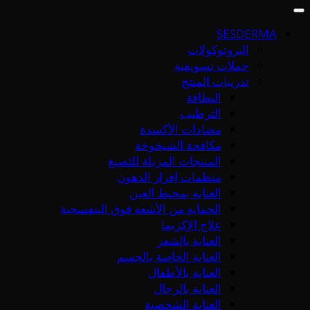
SESDERMA
البروتوكولات
حملات تسويقية
تدريبات المنتج
النظافة
الترطيب
مضادات الأكسدة
مكافحة الشيخوخة
المنتجات المزيلة للتصبغ
منظمات إفراز الدهون
العناية بمحيط العين
الحماية من الأشعة فوق البنفسجية
علاج الإكزيما
العناية بالشعر
العناية الخاصة بالجسم
العناية بالأطفال
العناية بالرجال
العناية الشخصية