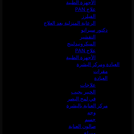
الأجهزة الطبية
علاج PAN
الفيلرز
الرعاية المنزلية بعد العلاج
دكتور سيرانو
التقشير
الميكرونيدلينج
علاج PAN
الأجهزة الطبية
العيادة ومركز البشرة
مقرات
العيادة
علاجات
الخبير يجيب
في لمح البصر
مركز العناية بالبشرة
وجه
جسم
صالون العناية
مساج