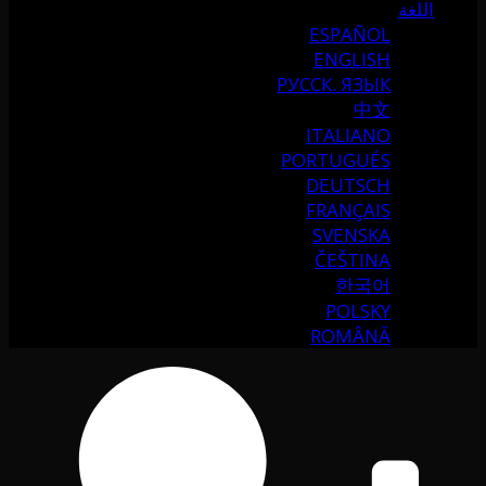
اللغة
ESPAÑOL
ENGLISH
РУССК. ЯЗЫК
中文
ITALIANO
PORTUGUÉS
DEUTSCH
FRANÇAIS
SVENSKA
ČEŠTINA
한국어
POLSKY
ROMÂNĂ