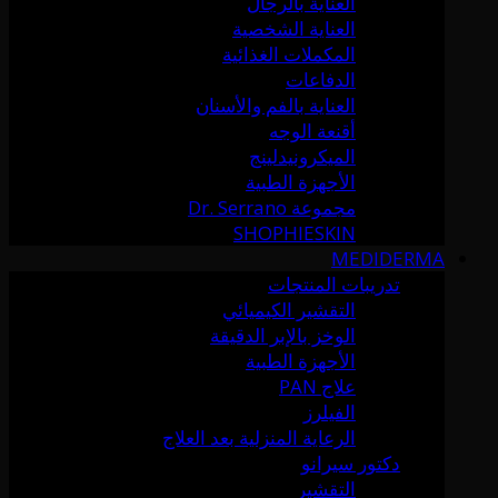
العناية بالرجال
العناية الشخصية
المكملات الغذائية
الدفاعات
العناية بالفم والأسنان
أقنعة الوجه
الميكرونيدلينج
الأجهزة الطبية
مجموعة Dr. Serrano
SHOPHIESKIN
MEDIDERMA
تدريبات المنتجات
التقشير الكيميائي
الوخز بالإبر الدقيقة
الأجهزة الطبية
علاج PAN
الفيلرز
الرعاية المنزلية بعد العلاج
دكتور سيرانو
التقشير