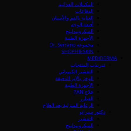
المكملات الغذائية
الدفاعات
العناية بالفم والأسنان
أقنعة الوجه
الميكرونيدلينج
الأجهزة الطبية
مجموعة Dr. Serrano
SHOPHIESKIN
MEDIDERMA
تدريبات المنتجات
التقشير الكيميائي
الوخز بالإبر الدقيقة
الأجهزة الطبية
علاج PAN
الفيلرز
الرعاية المنزلية بعد العلاج
دكتور سيرانو
التقشير
الميكرونيدلينج