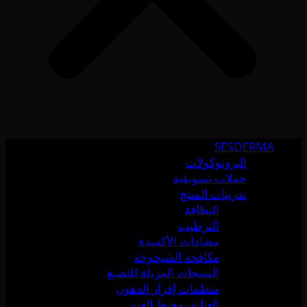
SESDERMA
البروتوكولات
حملات تسويقية
تدريبات المنتج
النظافة
الترطيب
مضادات الأكسدة
مكافحة الشيخوخة
المنتجات المزيلة للتصبغ
منظمات إفراز الدهون
العناية بمحيط العين