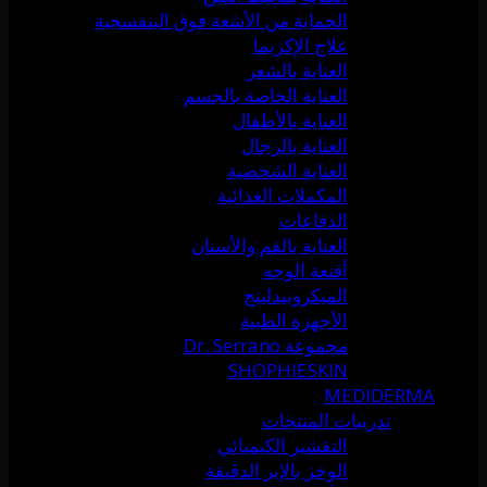
الحماية من الأشعة فوق البنفسجية
علاج الإكزيما
العناية بالشعر
العناية الخاصة بالجسم
العناية بالأطفال
العناية بالرجال
العناية الشخصية
المكملات الغذائية
الدفاعات
العناية بالفم والأسنان
أقنعة الوجه
الميكرونيدلينج
الأجهزة الطبية
مجموعة Dr. Serrano
SHOPHIESKIN
MEDIDERMA
تدريبات المنتجات
التقشير الكيميائي
الوخز بالإبر الدقيقة