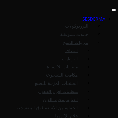
SESDERMA
البروتوكولات
حملات تسويقية
تدريبات المنتج
النظافة
الترطيب
مضادات الأكسدة
مكافحة الشيخوخة
المنتجات المزيلة للتصبغ
منظمات إفراز الدهون
العناية بمحيط العين
الحماية من الأشعة فوق البنفسجية
علاج الإكزيما