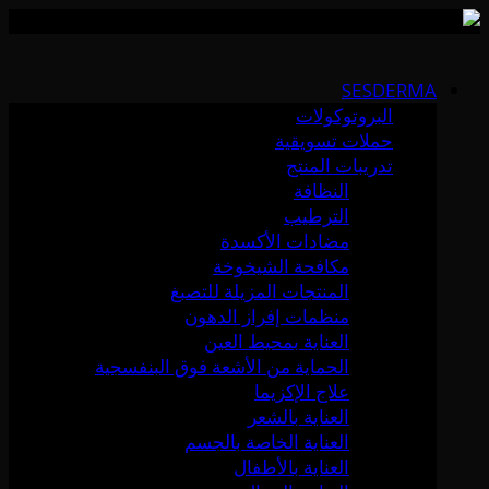
Skip
to
SESDERMA
content
البروتوكولات
حملات تسويقية
تدريبات المنتج
النظافة
الترطيب
مضادات الأكسدة
مكافحة الشيخوخة
المنتجات المزيلة للتصبغ
منظمات إفراز الدهون
العناية بمحيط العين
الحماية من الأشعة فوق البنفسجية
علاج الإكزيما
العناية بالشعر
العناية الخاصة بالجسم
العناية بالأطفال