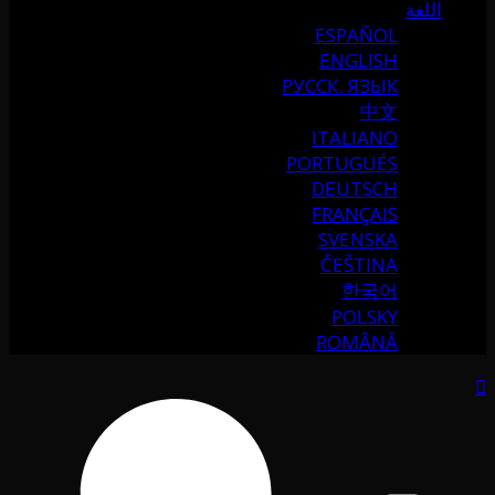
اللغة
ESPAÑOL
ENGLISH
РУССК. ЯЗЫК
中文
ITALIANO
PORTUGUÉS
DEUTSCH
FRANÇAIS
SVENSKA
ČEŠTINA
한국어
POLSKY
ROMÂNĂ