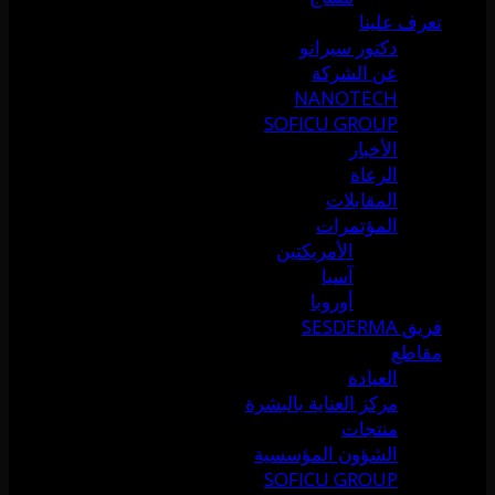
تعرف علينا
دكتور سيرانو
عن الشركة
NANOTECH
SOFICU GROUP
الأخبار
الرعاة
المقابلات
المؤتمرات
الأمريكتين
آسيا
أوروبا
فريق SESDERMA
مقاطع
العيادة
مركز العناية بالبشرة
منتجات
الشؤون المؤسسية
SOFICU GROUP