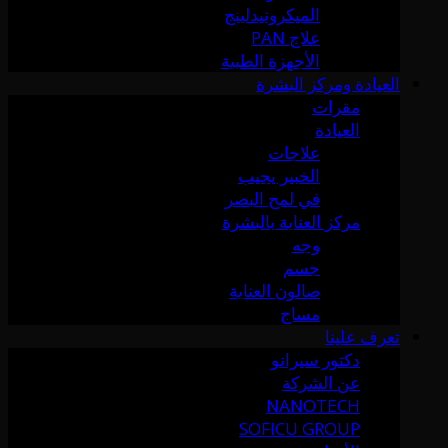
الميكرونيدلينج
علاج PAN
الأجهزة الطبية
العيادة ومركز البشرة
مقرات
العيادة
علاجات
الخبير يجيب
في لمح البصر
مركز العناية بالبشرة
وجه
جسم
صالون العناية
مساج
تعرف علينا
دكتور سيرانو
عن الشركة
NANOTECH
SOFICU GROUP