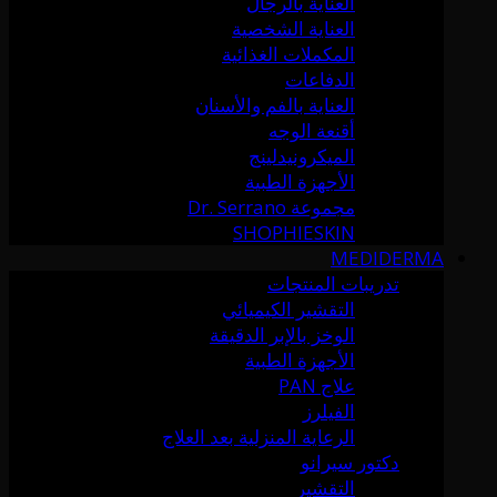
العناية بالرجال
العناية الشخصية
المكملات الغذائية
الدفاعات
العناية بالفم والأسنان
أقنعة الوجه
الميكرونيدلينج
الأجهزة الطبية
مجموعة Dr. Serrano
SHOPHIESKIN
MEDIDERMA
تدريبات المنتجات
التقشير الكيميائي
الوخز بالإبر الدقيقة
الأجهزة الطبية
علاج PAN
الفيلرز
الرعاية المنزلية بعد العلاج
دكتور سيرانو
التقشير