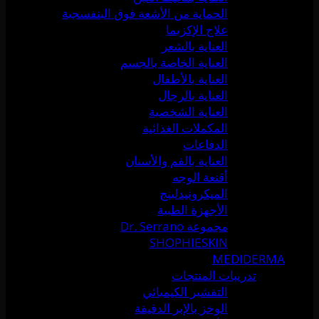
الحماية من الأشعة فوق البنفسجية
علاج الإكزيما
العناية بالشعر
العناية الخاصة بالجسم
العناية بالأطفال
العناية بالرجال
العناية الشخصية
المكملات الغذائية
الدفاعات
العناية بالفم والأسنان
أقنعة الوجه
الميكرونيدلينج
الأجهزة الطبية
مجموعة Dr. Serrano
SHOPHIESKIN
MEDIDERMA
تدريبات المنتجات
التقشير الكيميائي
الوخز بالإبر الدقيقة