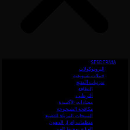
SESDERMA
البروتوكولات
حملات تسويقية
تدريبات المنتج
النظافة
الترطيب
مضادات الأكسدة
مكافحة الشيخوخة
المنتجات المزيلة للتصبغ
منظمات إفراز الدهون
العناية بمحيط العين