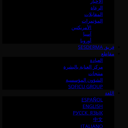
الأخبار
الرعاة
المقابلات
المؤتمرات
الأمريكتين
آسيا
أوروبا
فريق SESDERMA
مقاطع
العيادة
مركز العناية بالبشرة
منتجات
الشؤون المؤسسية
SOFICU GROUP
اللغة
ESPAÑOL
ENGLISH
РУССК. ЯЗЫК
中文
ITALIANO