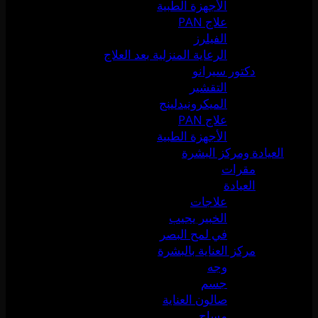
الأجهزة الطبية
علاج PAN
الفيلرز
الرعاية المنزلية بعد العلاج
دكتور سيرانو
التقشير
الميكرونيدلينج
علاج PAN
الأجهزة الطبية
العيادة ومركز البشرة
مقرات
العيادة
علاجات
الخبير يجيب
في لمح البصر
مركز العناية بالبشرة
وجه
جسم
صالون العناية
مساج