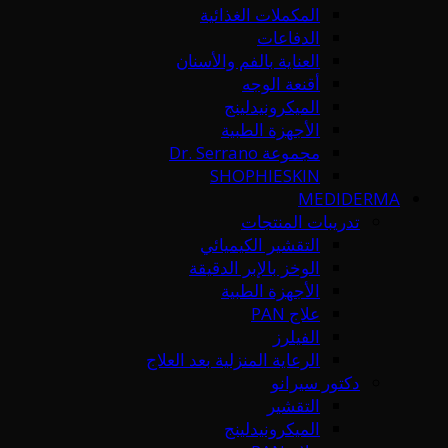
المكملات الغذائية
الدفاعات
العناية بالفم والأسنان
أقنعة الوجه
الميكرونيدلينج
الأجهزة الطبية
مجموعة Dr. Serrano
SHOPHIESKIN
MEDIDERMA
تدريبات المنتجات
التقشير الكيميائي
الوخز بالإبر الدقيقة
الأجهزة الطبية
علاج PAN
الفيلرز
الرعاية المنزلية بعد العلاج
دكتور سيرانو
التقشير
الميكرونيدلينج