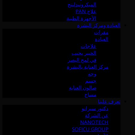
الميكرونيدلينج
علاج PAN
الأجهزة الطبية
العيادة ومركز البشرة
مقرات
العيادة
علاجات
الخبير يجيب
في لمح البصر
مركز العناية بالبشرة
وجه
جسم
صالون العناية
مساج
تعرف علينا
دكتور سيرانو
عن الشركة
NANOTECH
SOFICU GROUP