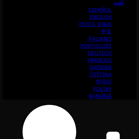
اللغة
ESPAÑOL
ENGLISH
РУССК. ЯЗЫК
中文
ITALIANO
PORTUGUÉS
DEUTSCH
FRANÇAIS
SVENSKA
ČEŠTINA
한국어
POLSKY
ROMÂNĂ