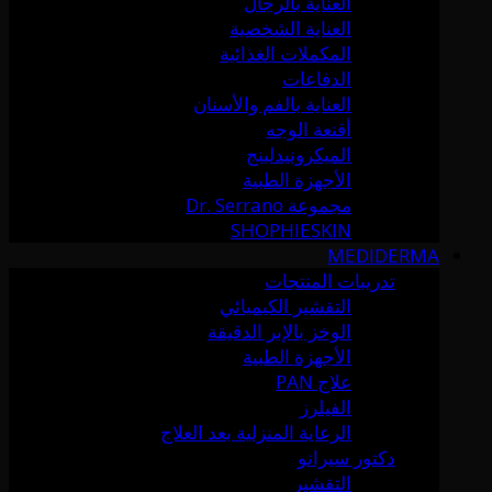
العناية بالرجال
العناية الشخصية
المكملات الغذائية
الدفاعات
العناية بالفم والأسنان
أقنعة الوجه
الميكرونيدلينج
الأجهزة الطبية
مجموعة Dr. Serrano
SHOPHIESKIN
MEDIDERMA
تدريبات المنتجات
التقشير الكيميائي
الوخز بالإبر الدقيقة
الأجهزة الطبية
علاج PAN
الفيلرز
الرعاية المنزلية بعد العلاج
دكتور سيرانو
التقشير