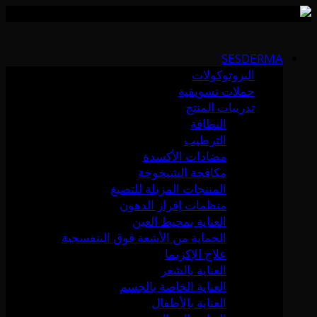
Skip
to
SESDERMA
content
البروتوكولات
حملات تسويقية
تدريبات المنتج
النظافة
الترطيب
مضادات الأكسدة
مكافحة الشيخوخة
المنتجات المزيلة للتصبغ
منظمات إفراز الدهون
العناية بمحيط العين
الحماية من الأشعة فوق البنفسجية
علاج الإكزيما
العناية بالشعر
العناية الخاصة بالجسم
العناية بالأطفال