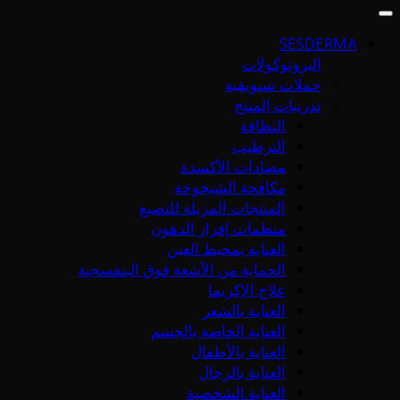
SESDERMA
البروتوكولات
حملات تسويقية
تدريبات المنتج
النظافة
الترطيب
مضادات الأكسدة
مكافحة الشيخوخة
المنتجات المزيلة للتصبغ
منظمات إفراز الدهون
العناية بمحيط العين
الحماية من الأشعة فوق البنفسجية
علاج الإكزيما
العناية بالشعر
العناية الخاصة بالجسم
العناية بالأطفال
العناية بالرجال
العناية الشخصية