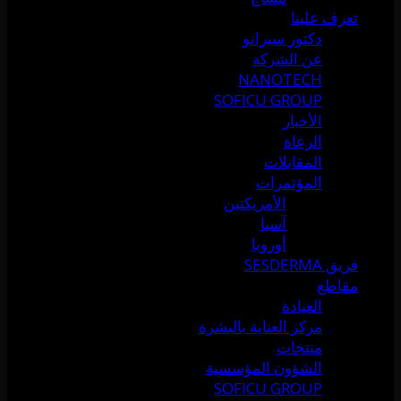
تعرف علينا
دكتور سيرانو
عن الشركة
NANOTECH
SOFICU GROUP
الأخبار
الرعاة
المقابلات
المؤتمرات
الأمريكتين
آسيا
أوروبا
فريق SESDERMA
مقاطع
العيادة
مركز العناية بالبشرة
منتجات
الشؤون المؤسسية
SOFICU GROUP