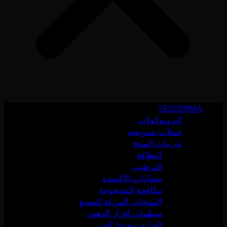
SESDERMA
البروتوكولات
حملات تسويقية
تدريبات المنتج
النظافة
الترطيب
مضادات الأكسدة
مكافحة الشيخوخة
المنتجات المزيلة للتصبغ
منظمات إفراز الدهون
العناية بمحيط العين