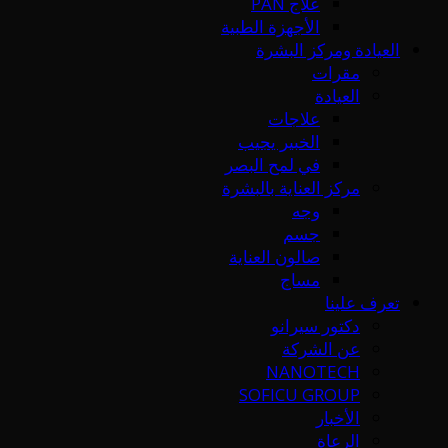
علاج PAN
الأجهزة الطبية
العيادة ومركز البشرة
مقرات
العيادة
علاجات
الخبير يجيب
في لمح البصر
مركز العناية بالبشرة
وجه
جسم
صالون العناية
مساج
تعرف علينا
دكتور سيرانو
عن الشركة
NANOTECH
SOFICU GROUP
الأخبار
الرعاة