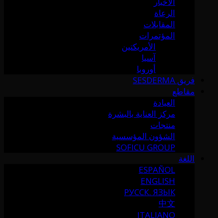
الأخبار
الرعاة
المقابلات
المؤتمرات
الأمريكتين
آسيا
أوروبا
فريق SESDERMA
مقاطع
العيادة
مركز العناية بالبشرة
منتجات
الشؤون المؤسسية
SOFICU GROUP
اللغة
ESPAÑOL
ENGLISH
РУССК. ЯЗЫК
中文
ITALIANO