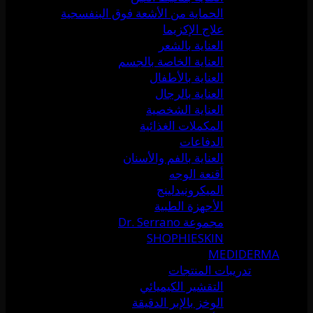
الحماية من الأشعة فوق البنفسجية
علاج الإكزيما
العناية بالشعر
العناية الخاصة بالجسم
العناية بالأطفال
العناية بالرجال
العناية الشخصية
المكملات الغذائية
الدفاعات
العناية بالفم والأسنان
أقنعة الوجه
الميكرونيدلينج
الأجهزة الطبية
مجموعة Dr. Serrano
SHOPHIESKIN
MEDIDERMA
تدريبات المنتجات
التقشير الكيميائي
الوخز بالإبر الدقيقة