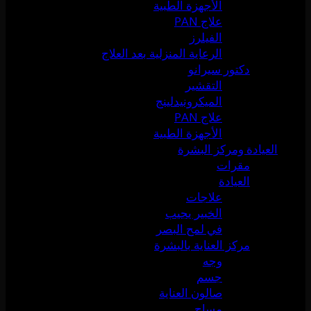
الأجهزة الطبية
علاج PAN
الفيلرز
الرعاية المنزلية بعد العلاج
دكتور سيرانو
التقشير
الميكرونيدلينج
علاج PAN
الأجهزة الطبية
العيادة ومركز البشرة
مقرات
العيادة
علاجات
الخبير يجيب
في لمح البصر
مركز العناية بالبشرة
وجه
جسم
صالون العناية
مساج