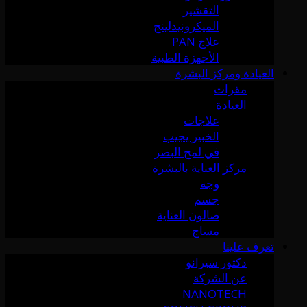
التقشير
الميكرونيدلينج
علاج PAN
الأجهزة الطبية
العيادة ومركز البشرة
مقرات
العيادة
علاجات
الخبير يجيب
في لمح البصر
مركز العناية بالبشرة
وجه
جسم
صالون العناية
مساج
تعرف علينا
دكتور سيرانو
عن الشركة
NANOTECH