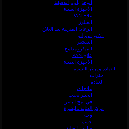
الوخز بالإبر الدقيقة
الأجهزة الطبية
علاج PAN
الفيلرز
الرعاية المنزلية بعد العلاج
دكتور سيرانو
التقشير
الميكرونيدلينج
علاج PAN
الأجهزة الطبية
العيادة ومركز البشرة
مقرات
العيادة
علاجات
الخبير يجيب
في لمح البصر
مركز العناية بالبشرة
وجه
جسم
صالون العناية