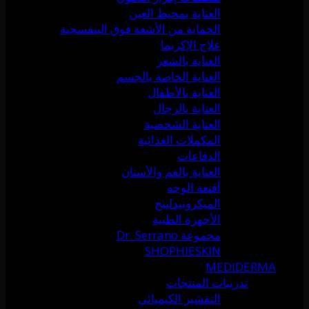
العناية بمحيط العين
الحماية من الأشعة فوق البنفسجية
علاج الإكزيما
العناية بالشعر
العناية الخاصة بالجسم
العناية بالأطفال
العناية بالرجال
العناية الشخصية
المكملات الغذائية
الدفاعات
العناية بالفم والأسنان
أقنعة الوجه
الميكرونيدلينج
الأجهزة الطبية
مجموعة Dr. Serrano
SHOPHIESKIN
MEDIDERMA
تدريبات المنتجات
التقشير الكيميائي