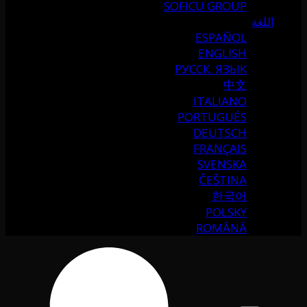
SOFICU GROUP
اللغة
ESPAÑOL
ENGLISH
РУССК. ЯЗЫК
中文
ITALIANO
PORTUGUÉS
DEUTSCH
FRANÇAIS
SVENSKA
ČEŠTINA
한국어
POLSKY
ROMÂNĂ