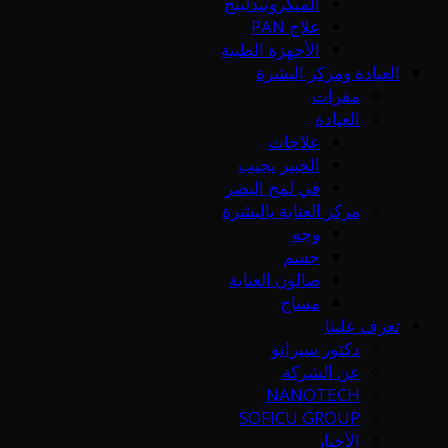
الميكرونيدلينج
علاج PAN
الأجهزة الطبية
العيادة ومركز البشرة
مقرات
العيادة
علاجات
الخبير يجيب
في لمح البصر
مركز العناية بالبشرة
وجه
جسم
صالون العناية
مساج
تعرف علينا
دكتور سيرانو
عن الشركة
NANOTECH
SOFICU GROUP
الأخبار