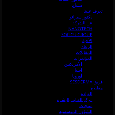
مساج
تعرف علينا
دكتور سيرانو
عن الشركة
NANOTECH
SOFICU GROUP
الأخبار
الرعاة
المقابلات
المؤتمرات
الأمريكتين
آسيا
أوروبا
فريق SESDERMA
مقاطع
العيادة
مركز العناية بالبشرة
منتجات
الشؤون المؤسسية