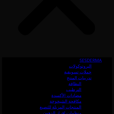
SESDERMA
البروتوكولات
حملات تسويقية
تدريبات المنتج
النظافة
الترطيب
مضادات الأكسدة
مكافحة الشيخوخة
المنتجات المزيلة للتصبغ
منظمات إفراز الدهون