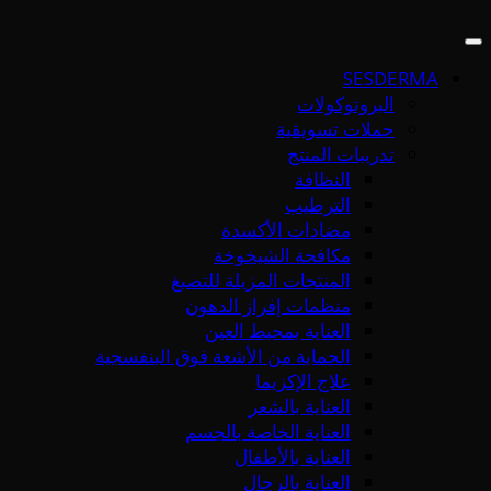
SESDERMA
البروتوكولات
حملات تسويقية
تدريبات المنتج
النظافة
الترطيب
مضادات الأكسدة
مكافحة الشيخوخة
المنتجات المزيلة للتصبغ
منظمات إفراز الدهون
العناية بمحيط العين
الحماية من الأشعة فوق البنفسجية
علاج الإكزيما
العناية بالشعر
العناية الخاصة بالجسم
العناية بالأطفال
العناية بالرجال