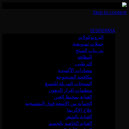
Skip to content
SESDERMA
البروتوكولات
حملات تسويقية
تدريبات المنتج
النظافة
الترطيب
مضادات الأكسدة
مكافحة الشيخوخة
المنتجات المزيلة للتصبغ
منظمات إفراز الدهون
العناية بمحيط العين
الحماية من الأشعة فوق البنفسجية
علاج الإكزيما
العناية بالشعر
العناية الخاصة بالجسم