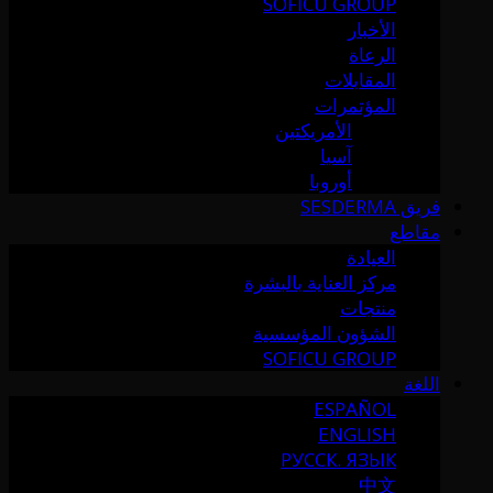
SOFICU GROUP
الأخبار
الرعاة
المقابلات
المؤتمرات
الأمريكتين
آسيا
أوروبا
فريق SESDERMA
مقاطع
العيادة
مركز العناية بالبشرة
منتجات
الشؤون المؤسسية
SOFICU GROUP
اللغة
ESPAÑOL
ENGLISH
РУССК. ЯЗЫК
中文