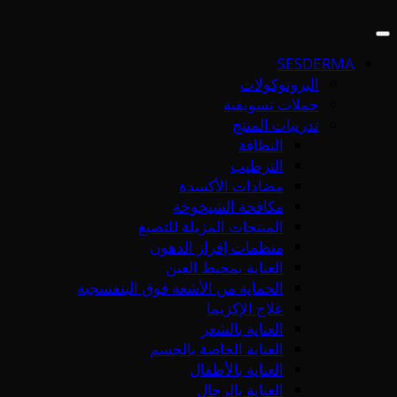
SESDERMA
البروتوكولات
حملات تسويقية
تدريبات المنتج
النظافة
الترطيب
مضادات الأكسدة
مكافحة الشيخوخة
المنتجات المزيلة للتصبغ
منظمات إفراز الدهون
العناية بمحيط العين
الحماية من الأشعة فوق البنفسجية
علاج الإكزيما
العناية بالشعر
العناية الخاصة بالجسم
العناية بالأطفال
العناية بالرجال