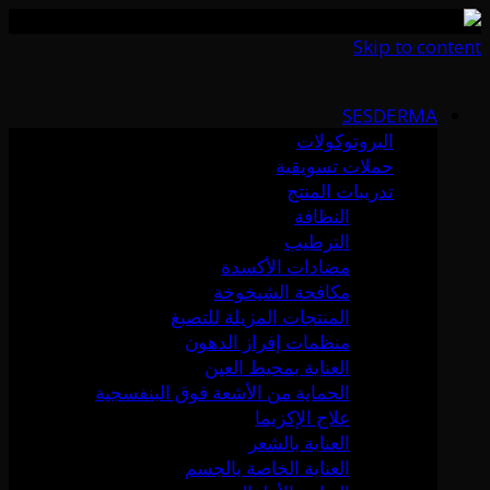
Skip to content
SESDERMA
البروتوكولات
حملات تسويقية
تدريبات المنتج
النظافة
الترطيب
مضادات الأكسدة
مكافحة الشيخوخة
المنتجات المزيلة للتصبغ
منظمات إفراز الدهون
العناية بمحيط العين
الحماية من الأشعة فوق البنفسجية
علاج الإكزيما
العناية بالشعر
العناية الخاصة بالجسم