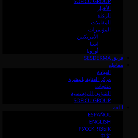
SOFICU GROUP
الأخبار
الرعاة
المقابلات
المؤتمرات
الأمريكتين
آسيا
أوروبا
فريق SESDERMA
مقاطع
العيادة
مركز العناية بالبشرة
منتجات
الشؤون المؤسسية
SOFICU GROUP
اللغة
ESPAÑOL
ENGLISH
РУССК. ЯЗЫК
中文