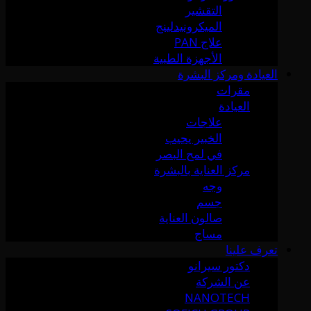
التقشير
الميكرونيدلينج
علاج PAN
الأجهزة الطبية
العيادة ومركز البشرة
مقرات
العيادة
علاجات
الخبير يجيب
في لمح البصر
مركز العناية بالبشرة
وجه
جسم
صالون العناية
مساج
تعرف علينا
دكتور سيرانو
عن الشركة
NANOTECH