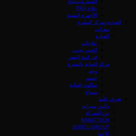
الميكرونيدلينج
علاج PAN
الأجهزة الطبية
العيادة ومركز البشرة
مقرات
العيادة
علاجات
الخبير يجيب
في لمح البصر
مركز العناية بالبشرة
وجه
جسم
صالون العناية
مساج
تعرف علينا
دكتور سيرانو
عن الشركة
NANOTECH
SOFICU GROUP
الأخبار