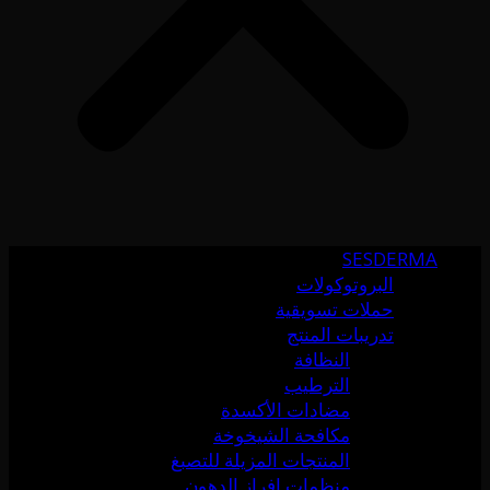
SESDERMA
البروتوكولات
حملات تسويقية
تدريبات المنتج
النظافة
الترطيب
مضادات الأكسدة
مكافحة الشيخوخة
المنتجات المزيلة للتصبغ
منظمات إفراز الدهون