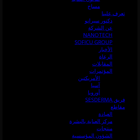
مساج
تعرف علينا
دكتور سيرانو
عن الشركة
NANOTECH
SOFICU GROUP
الأخبار
الرعاة
المقابلات
المؤتمرات
الأمريكتين
آسيا
أوروبا
فريق SESDERMA
مقاطع
العيادة
مركز العناية بالبشرة
منتجات
الشؤون المؤسسية