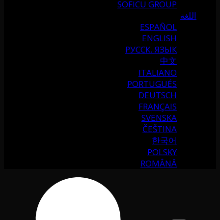
SOFICU GROUP
اللغة
ESPAÑOL
ENGLISH
РУССК. ЯЗЫК
中文
ITALIANO
PORTUGUÉS
DEUTSCH
FRANÇAIS
SVENSKA
ČEŠTINA
한국어
POLSKY
ROMÂNĂ