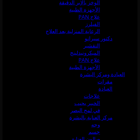
الوخز بالإبر الدقيقة
الأجهزة الطبية
علاج PAN
الفيلرز
الرعاية المنزلية بعد العلاج
دكتور سيرانو
التقشير
الميكرونيدلينج
علاج PAN
الأجهزة الطبية
العيادة ومركز البشرة
مقرات
العيادة
علاجات
الخبير يجيب
في لمح البصر
مركز العناية بالبشرة
وجه
جسم
صالون العناية