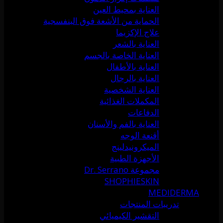
العناية بمحيط العين
الحماية من الأشعة فوق البنفسجية
علاج الإكزيما
العناية بالشعر
العناية الخاصة بالجسم
العناية بالأطفال
العناية بالرجال
العناية الشخصية
المكملات الغذائية
الدفاعات
العناية بالفم والأسنان
أقنعة الوجه
الميكرونيدلينج
الأجهزة الطبية
مجموعة Dr. Serrano
SHOPHIESKIN
MEDIDERMA
تدريبات المنتجات
التقشير الكيميائي