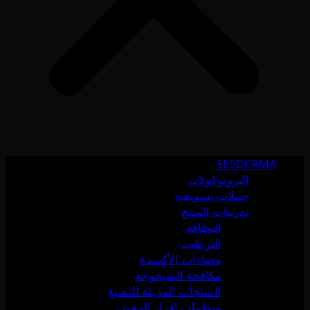
SESDERMA
البروتوكولات
حملات تسويقية
تدريبات المنتج
النظافة
الترطيب
مضادات الأكسدة
مكافحة الشيخوخة
المنتجات المزيلة للتصبغ
منظمات إفراز الدهون