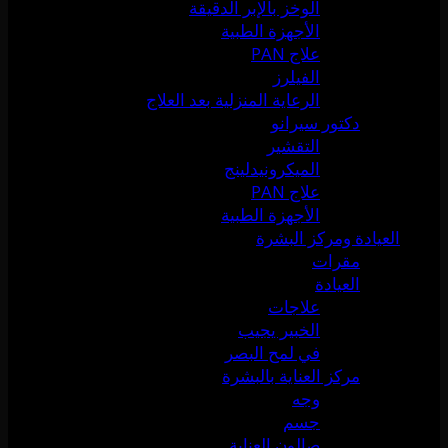
الوخز بالإبر الدقيقة
الأجهزة الطبية
علاج PAN
الفيلرز
الرعاية المنزلية بعد العلاج
دكتور سيرانو
التقشير
الميكرونيدلينج
علاج PAN
الأجهزة الطبية
العيادة ومركز البشرة
مقرات
العيادة
علاجات
الخبير يجيب
في لمح البصر
مركز العناية بالبشرة
وجه
جسم
صالون العناية