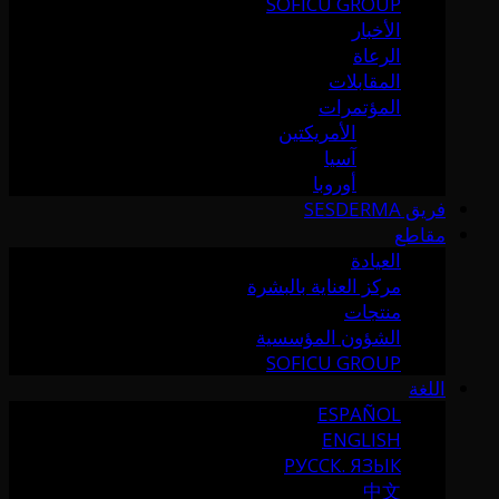
SOFICU GROUP
الأخبار
الرعاة
المقابلات
المؤتمرات
الأمريكتين
آسيا
أوروبا
فريق SESDERMA
مقاطع
العيادة
مركز العناية بالبشرة
منتجات
الشؤون المؤسسية
SOFICU GROUP
اللغة
ESPAÑOL
ENGLISH
РУССК. ЯЗЫК
中文