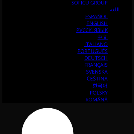
SOFICU GROUP
اللغة
ESPAÑOL
ENGLISH
РУССК. ЯЗЫК
中文
ITALIANO
PORTUGUÉS
DEUTSCH
FRANÇAIS
SVENSKA
ČEŠTINA
한국어
POLSKY
ROMÂNĂ