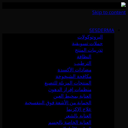
Skip to content
SESDERMA
البروتوكولات
حملات تسويقية
تدريبات المنتج
النظافة
الترطيب
مضادات الأكسدة
مكافحة الشيخوخة
المنتجات المزيلة للتصبغ
منظمات إفراز الدهون
العناية بمحيط العين
الحماية من الأشعة فوق البنفسجية
علاج الإكزيما
العناية بالشعر
العناية الخاصة بالجسم