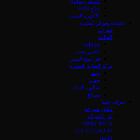
الميكرونيدلينج
علاج PAN
الأجهزة الطبية
العيادة ومركز البشرة
مقرات
العيادة
علاجات
الخبير يجيب
في لمح البصر
مركز العناية بالبشرة
وجه
جسم
صالون العناية
مساج
تعرف علينا
دكتور سيرانو
عن الشركة
NANOTECH
SOFICU GROUP
الأخبار