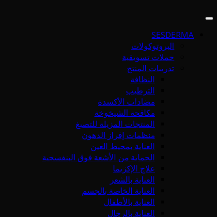
SESDERMA
البروتوكولات
حملات تسويقية
تدريبات المنتج
النظافة
الترطيب
مضادات الأكسدة
مكافحة الشيخوخة
المنتجات المزيلة للتصبغ
منظمات إفراز الدهون
العناية بمحيط العين
الحماية من الأشعة فوق البنفسجية
علاج الإكزيما
العناية بالشعر
العناية الخاصة بالجسم
العناية بالأطفال
العناية بالرجال