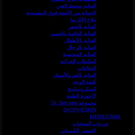
العناية بمحيط العين
الحماية من الأشعة فوق البنفسجية
علاج الإكزيما
العناية بالشعر
العناية الخاصة بالجسم
العناية بالأطفال
العناية بالرجال
العناية الشخصية
المكملات الغذائية
الدفاعات
العناية بالفم والأسنان
أقنعة الوجه
الميكرونيدلينج
الأجهزة الطبية
مجموعة Dr. Serrano
SHOPHIESKIN
MEDIDERMA
تدريبات المنتجات
التقشير الكيميائي