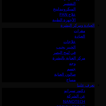
التقشير
الميكرونيدلينج
علاج PAN
الأجهزة الطبية
العيادة ومركز البشرة
مقرات
العيادة
علاجات
الخبير يجيب
في لمح البصر
مركز العناية بالبشرة
وجه
جسم
صالون العناية
مساج
تعرف علينا
دكتور سيرانو
عن الشركة
NANOTECH