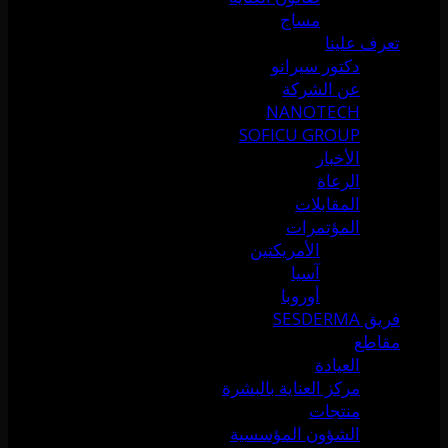
مساج
تعرف علينا
دكتور سيرانو
عن الشركة
NANOTECH
SOFICU GROUP
الأخبار
الرعاة
المقابلات
المؤتمرات
الأمريكتين
آسيا
أوروبا
فريق SESDERMA
مقاطع
العيادة
مركز العناية بالبشرة
منتجات
الشؤون المؤسسية