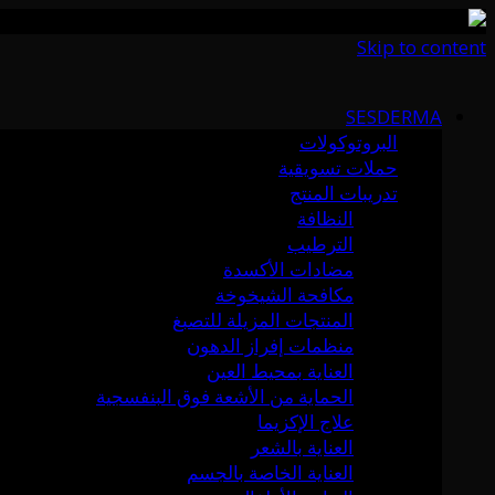
Skip to content
SESDERMA
البروتوكولات
حملات تسويقية
تدريبات المنتج
النظافة
الترطيب
مضادات الأكسدة
مكافحة الشيخوخة
المنتجات المزيلة للتصبغ
منظمات إفراز الدهون
العناية بمحيط العين
الحماية من الأشعة فوق البنفسجية
علاج الإكزيما
العناية بالشعر
العناية الخاصة بالجسم