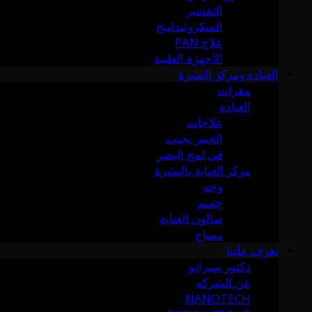
التقشير
الميكرونيدلينج
علاج PAN
الأجهزة الطبية
العيادة ومركز البشرة
مقرات
العيادة
علاجات
الخبير يجيب
في لمح البصر
مركز العناية بالبشرة
وجه
جسم
صالون العناية
مساج
تعرف علينا
دكتور سيرانو
عن الشركة
NANOTECH