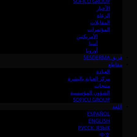
SOFICU GROUP
الأخبار
الرعاة
المقابلات
المؤتمرات
الأمريكتين
آسيا
أوروبا
فريق SESDERMA
مقاطع
العيادة
مركز العناية بالبشرة
منتجات
الشؤون المؤسسية
SOFICU GROUP
اللغة
ESPAÑOL
ENGLISH
РУССК. ЯЗЫК
中文