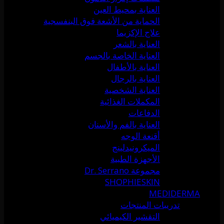
العناية بمحيط العين
الحماية من الأشعة فوق البنفسجية
علاج الإكزيما
العناية بالشعر
العناية الخاصة بالجسم
العناية بالأطفال
العناية بالرجال
العناية الشخصية
المكملات الغذائية
الدفاعات
العناية بالفم والأسنان
أقنعة الوجه
الميكرونيدلينج
الأجهزة الطبية
مجموعة Dr. Serrano
SHOPHIESKIN
MEDIDERMA
تدريبات المنتجات
التقشير الكيميائي