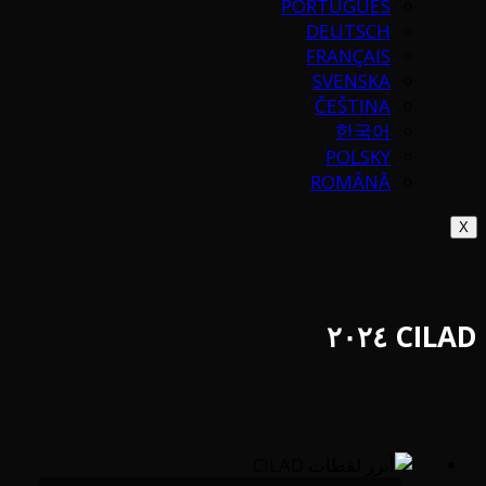
PORTUGUÉS
DEUTSCH
FRANÇAIS
SVENSKA
ČEŠTINA
한국어
POLSKY
ROMÂNĂ
X
CILAD ٢٠٢٤