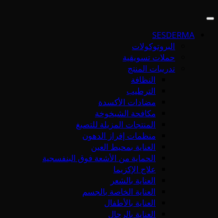
SESDERMA
البروتوكولات
حملات تسويقية
تدريبات المنتج
النظافة
الترطيب
مضادات الأكسدة
مكافحة الشيخوخة
المنتجات المزيلة للتصبغ
منظمات إفراز الدهون
العناية بمحيط العين
الحماية من الأشعة فوق البنفسجية
علاج الإكزيما
العناية بالشعر
العناية الخاصة بالجسم
العناية بالأطفال
العناية بالرجال