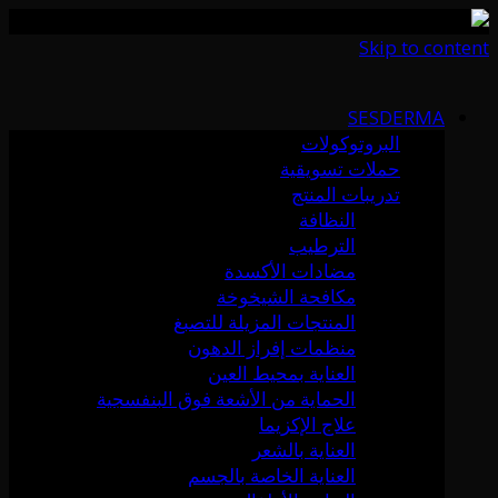
Skip to content
SESDERMA
البروتوكولات
حملات تسويقية
تدريبات المنتج
النظافة
الترطيب
مضادات الأكسدة
مكافحة الشيخوخة
المنتجات المزيلة للتصبغ
منظمات إفراز الدهون
العناية بمحيط العين
الحماية من الأشعة فوق البنفسجية
علاج الإكزيما
العناية بالشعر
العناية الخاصة بالجسم