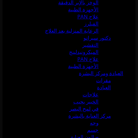
الوخز بالإبر الدقيقة
الأجهزة الطبية
علاج PAN
الفيلرز
الرعاية المنزلية بعد العلاج
دكتور سيرانو
التقشير
الميكرونيدلينج
علاج PAN
الأجهزة الطبية
العيادة ومركز البشرة
مقرات
العيادة
علاجات
الخبير يجيب
في لمح البصر
مركز العناية بالبشرة
وجه
جسم
صالون العناية