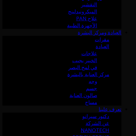
التقشير
الميكرونيدلينج
علاج PAN
الأجهزة الطبية
العيادة ومركز البشرة
مقرات
العيادة
علاجات
الخبير يجيب
في لمح البصر
مركز العناية بالبشرة
وجه
جسم
صالون العناية
مساج
تعرف علينا
دكتور سيرانو
عن الشركة
NANOTECH