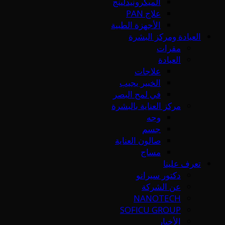
الميكرونيدلينج
علاج PAN
الأجهزة الطبية
العيادة ومركز البشرة
مقرات
العيادة
علاجات
الخبير يجيب
في لمح البصر
مركز العناية بالبشرة
وجه
جسم
صالون العناية
مساج
تعرف علينا
دكتور سيرانو
عن الشركة
NANOTECH
SOFICU GROUP
الأخبار