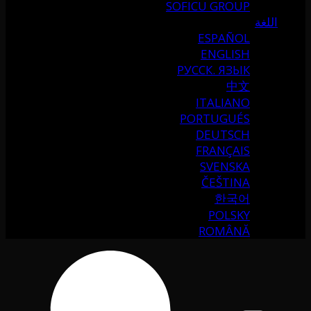
SOFICU GROUP
اللغة
ESPAÑOL
ENGLISH
РУССК. ЯЗЫК
中文
ITALIANO
PORTUGUÉS
DEUTSCH
FRANÇAIS
SVENSKA
ČEŠTINA
한국어
POLSKY
ROMÂNĂ