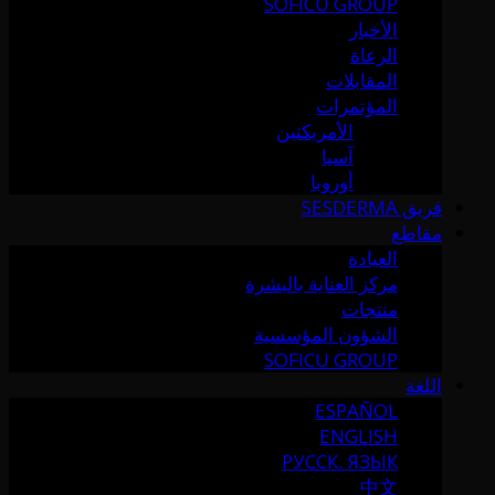
SOFICU GROUP
الأخبار
الرعاة
المقابلات
المؤتمرات
الأمريكتين
آسيا
أوروبا
فريق SESDERMA
مقاطع
العيادة
مركز العناية بالبشرة
منتجات
الشؤون المؤسسية
SOFICU GROUP
اللغة
ESPAÑOL
ENGLISH
РУССК. ЯЗЫК
中文