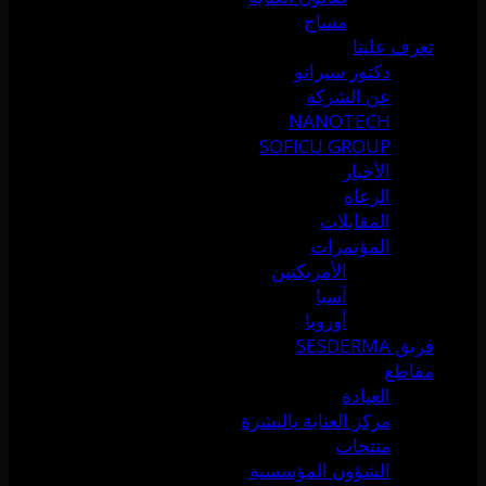
مساج
تعرف علينا
دكتور سيرانو
عن الشركة
NANOTECH
SOFICU GROUP
الأخبار
الرعاة
المقابلات
المؤتمرات
الأمريكتين
آسيا
أوروبا
فريق SESDERMA
مقاطع
العيادة
مركز العناية بالبشرة
منتجات
الشؤون المؤسسية