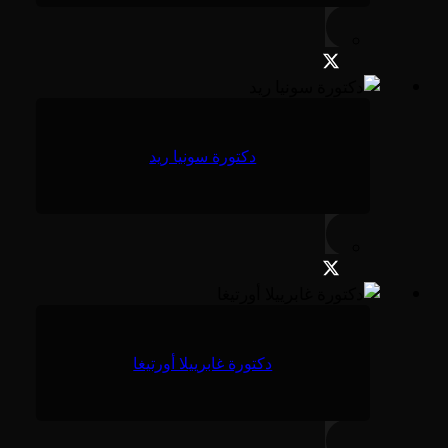
دكتورة سونيا ريد
دكتورة غابرييلا أورتيغا