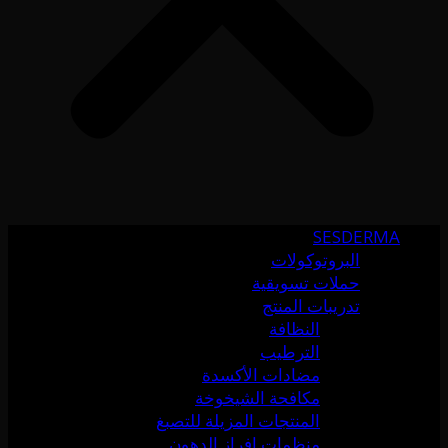
SESDERMA
البروتوكولات
حملات تسويقية
تدريبات المنتج
النظافة
الترطيب
مضادات الأكسدة
مكافحة الشيخوخة
المنتجات المزيلة للتصبغ
منظمات إفراز الدهون