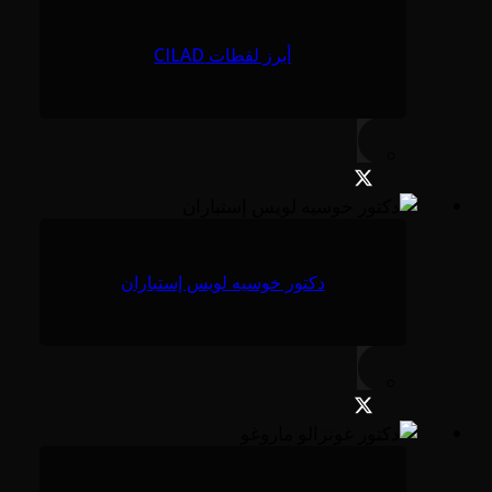
أبرز لقطات CILAD
دكتور خوسيه لويس إستباران