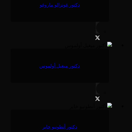
دكتور غونزالو ماروغو
دكتور ميغيل أولموس
دكتور أنطونيو خاير