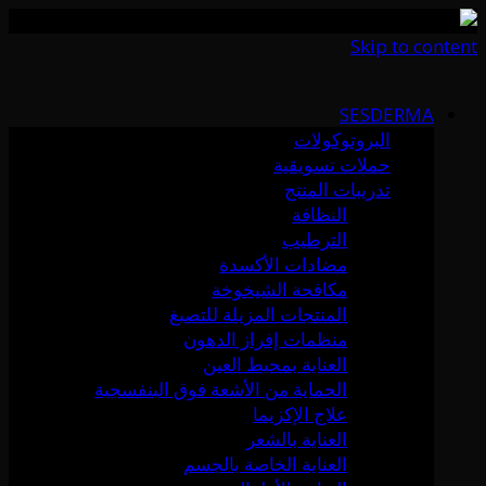
Skip to content
SESDERMA
البروتوكولات
حملات تسويقية
تدريبات المنتج
النظافة
الترطيب
مضادات الأكسدة
مكافحة الشيخوخة
المنتجات المزيلة للتصبغ
منظمات إفراز الدهون
العناية بمحيط العين
الحماية من الأشعة فوق البنفسجية
علاج الإكزيما
العناية بالشعر
العناية الخاصة بالجسم