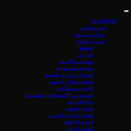
SESDERMA
البروتوكولات
حملات تسويقية
تدريبات المنتج
النظافة
الترطيب
مضادات الأكسدة
مكافحة الشيخوخة
المنتجات المزيلة للتصبغ
منظمات إفراز الدهون
العناية بمحيط العين
الحماية من الأشعة فوق البنفسجية
علاج الإكزيما
العناية بالشعر
العناية الخاصة بالجسم
العناية بالأطفال
العناية بالرجال