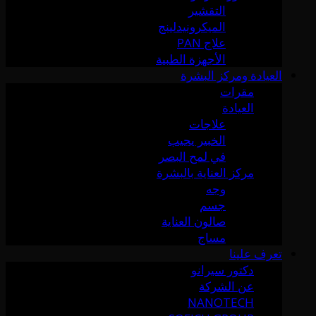
التقشير
الميكرونيدلينج
علاج PAN
الأجهزة الطبية
العيادة ومركز البشرة
مقرات
العيادة
علاجات
الخبير يجيب
في لمح البصر
مركز العناية بالبشرة
وجه
جسم
صالون العناية
مساج
تعرف علينا
دكتور سيرانو
عن الشركة
NANOTECH