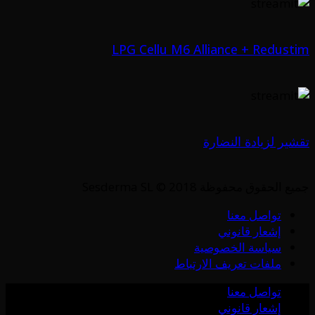
LPG Cellu M6 Alliance + Redustim
تقشير لزيادة النضارة
جميع الحقوق محفوظة Sesderma SL © 2018
تواصل معنا
إشعار قانوني
سياسة الخصوصية
ملفات تعريف الارتباط
تواصل معنا
إشعار قانوني