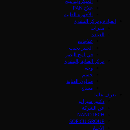
الميكرونيدلينج
علاج PAN
الأجهزة الطبية
العيادة ومركز البشرة
مقرات
العيادة
علاجات
الخبير يجيب
في لمح البصر
مركز العناية بالبشرة
وجه
جسم
صالون العناية
مساج
تعرف علينا
دكتور سيرانو
عن الشركة
NANOTECH
SOFICU GROUP
الأخبار