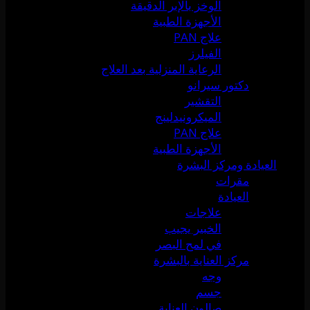
الوخز بالإبر الدقيقة
الأجهزة الطبية
علاج PAN
الفيلرز
الرعاية المنزلية بعد العلاج
دكتور سيرانو
التقشير
الميكرونيدلينج
علاج PAN
الأجهزة الطبية
العيادة ومركز البشرة
مقرات
العيادة
علاجات
الخبير يجيب
في لمح البصر
مركز العناية بالبشرة
وجه
جسم
صالون العناية