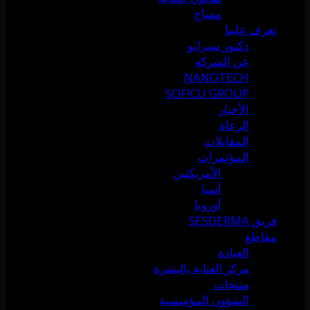
مساج
تعرف علينا
دكتور سيرانو
عن الشركة
NANOTECH
SOFICU GROUP
الأخبار
الرعاة
المقابلات
المؤتمرات
الأمريكتين
آسيا
أوروبا
فريق SESDERMA
مقاطع
العيادة
مركز العناية بالبشرة
منتجات
الشؤون المؤسسية