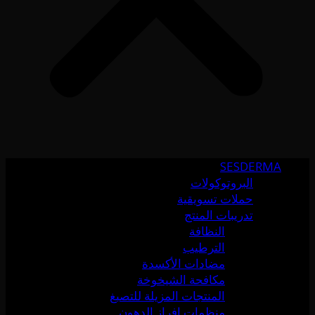
SESDERMA
البروتوكولات
حملات تسويقية
تدريبات المنتج
النظافة
الترطيب
مضادات الأكسدة
مكافحة الشيخوخة
المنتجات المزيلة للتصبغ
منظمات إفراز الدهون