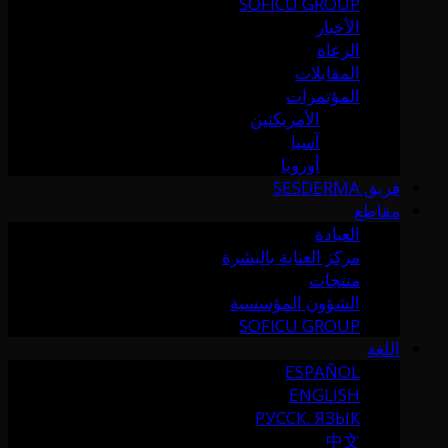
SOFICU GROUP
الأخبار
الرعاة
المقابلات
المؤتمرات
الأمريكتين
آسيا
أوروبا
فريق SESDERMA
مقاطع
العيادة
مركز العناية بالبشرة
منتجات
الشؤون المؤسسية
SOFICU GROUP
اللغة
ESPAÑOL
ENGLISH
РУССК. ЯЗЫК
中文