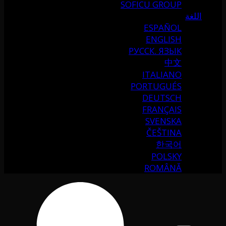
SOFICU GROUP
اللغة
ESPAÑOL
ENGLISH
РУССК. ЯЗЫК
中文
ITALIANO
PORTUGUÉS
DEUTSCH
FRANÇAIS
SVENSKA
ČEŠTINA
한국어
POLSKY
ROMÂNĂ