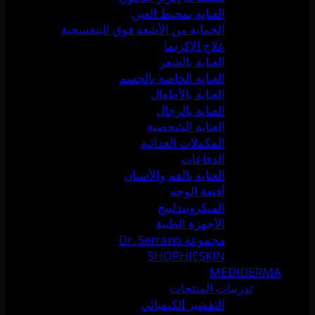
العناية بمحيط العين
الحماية من الأشعة فوق البنفسجية
علاج الإكزيما
العناية بالشعر
العناية الخاصة بالجسم
العناية بالأطفال
العناية بالرجال
العناية الشخصية
المكملات الغذائية
الدفاعات
العناية بالفم والأسنان
أقنعة الوجه
الميكرونيدلينج
الأجهزة الطبية
مجموعة Dr. Serrano
SHOPHIESKIN
MEDIDERMA
تدريبات المنتجات
التقشير الكيميائي