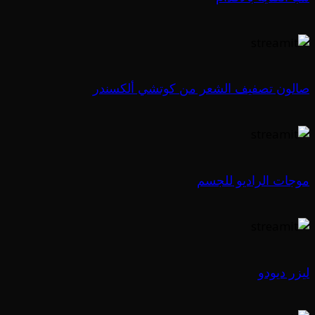
صالون تصفيف الشعر من كوتشي ألكسندر
موجات الراديو للجسم
ليزر ديودو