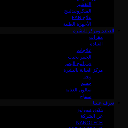
التقشير
الميكرونيدلينج
علاج PAN
الأجهزة الطبية
العيادة ومركز البشرة
مقرات
العيادة
علاجات
الخبير يجيب
في لمح البصر
مركز العناية بالبشرة
وجه
جسم
صالون العناية
مساج
تعرف علينا
دكتور سيرانو
عن الشركة
NANOTECH