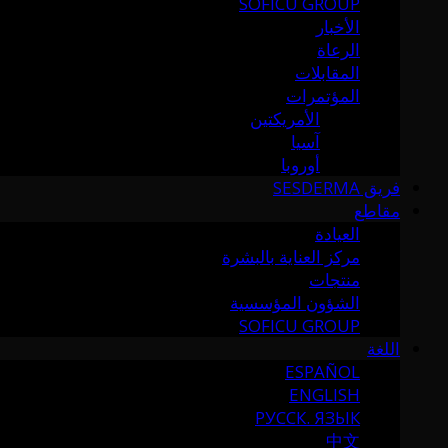
SOFICU GROUP
الأخبار
الرعاة
المقابلات
المؤتمرات
الأمريكتين
آسيا
أوروبا
فريق SESDERMA
مقاطع
العيادة
مركز العناية بالبشرة
منتجات
الشؤون المؤسسية
SOFICU GROUP
اللغة
ESPAÑOL
ENGLISH
РУССК. ЯЗЫК
中文