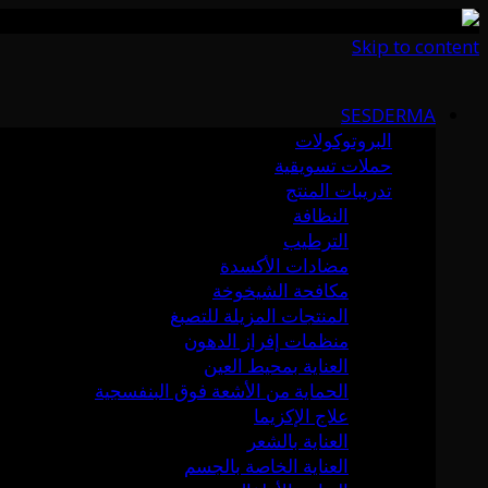
Skip to content
SESDERMA
البروتوكولات
حملات تسويقية
تدريبات المنتج
النظافة
الترطيب
مضادات الأكسدة
مكافحة الشيخوخة
المنتجات المزيلة للتصبغ
منظمات إفراز الدهون
العناية بمحيط العين
الحماية من الأشعة فوق البنفسجية
علاج الإكزيما
العناية بالشعر
العناية الخاصة بالجسم