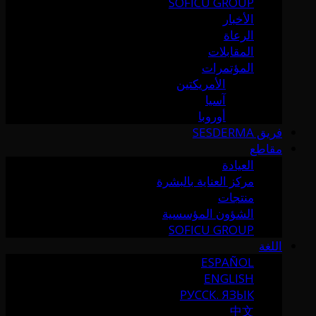
SOFICU GROUP
الأخبار
الرعاة
المقابلات
المؤتمرات
الأمريكتين
آسيا
أوروبا
فريق SESDERMA
مقاطع
العيادة
مركز العناية بالبشرة
منتجات
الشؤون المؤسسية
SOFICU GROUP
اللغة
ESPAÑOL
ENGLISH
РУССК. ЯЗЫК
中文