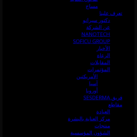
مساج
تعرف علينا
دكتور سيرانو
عن الشركة
NANOTECH
SOFICU GROUP
الأخبار
الرعاة
المقابلات
المؤتمرات
الأمريكتين
آسيا
أوروبا
فريق SESDERMA
مقاطع
العيادة
مركز العناية بالبشرة
منتجات
الشؤون المؤسسية