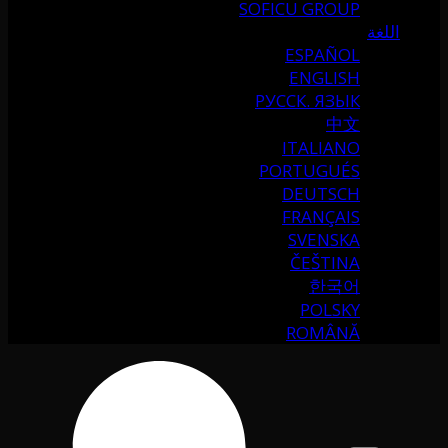
SOFICU GROUP
اللغة
ESPAÑOL
ENGLISH
РУССК. ЯЗЫК
中文
ITALIANO
PORTUGUÉS
DEUTSCH
FRANÇAIS
SVENSKA
ČEŠTINA
한국어
POLSKY
ROMÂNĂ