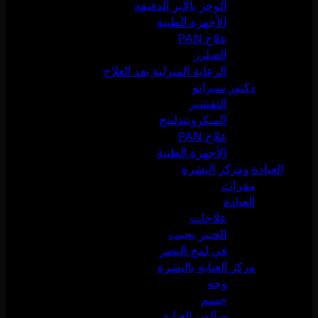
الوخز بالإبر الدقيقة
الأجهزة الطبية
علاج PAN
الفيلرز
الرعاية المنزلية بعد العلاج
دكتور سيرانو
التقشير
الميكرونيدلينج
علاج PAN
الأجهزة الطبية
العيادة ومركز البشرة
مقرات
العيادة
علاجات
الخبير يجيب
في لمح البصر
مركز العناية بالبشرة
وجه
جسم
صالون العناية