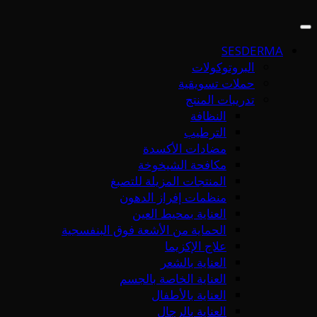
SESDERMA
البروتوكولات
حملات تسويقية
تدريبات المنتج
النظافة
الترطيب
مضادات الأكسدة
مكافحة الشيخوخة
المنتجات المزيلة للتصبغ
منظمات إفراز الدهون
العناية بمحيط العين
الحماية من الأشعة فوق البنفسجية
علاج الإكزيما
العناية بالشعر
العناية الخاصة بالجسم
العناية بالأطفال
العناية بالرجال