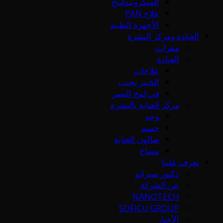
الميكرونيدلينج
علاج PAN
الأجهزة الطبية
العيادة ومركز البشرة
مقرات
العيادة
علاجات
الخبير يجيب
في لمح البصر
مركز العناية بالبشرة
وجه
جسم
صالون العناية
مساج
تعرف علينا
دكتور سيرانو
عن الشركة
NANOTECH
SOFICU GROUP
الأخبار