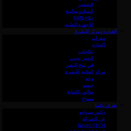
التقشير
الميكرونيدلينج
علاج PAN
الأجهزة الطبية
العيادة ومركز البشرة
مقرات
العيادة
علاجات
الخبير يجيب
في لمح البصر
مركز العناية بالبشرة
وجه
جسم
صالون العناية
مساج
تعرف علينا
دكتور سيرانو
عن الشركة
NANOTECH