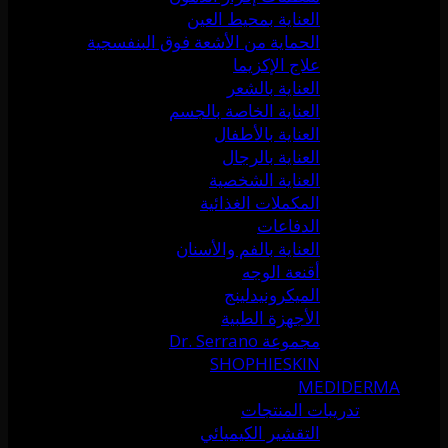
العناية بمحيط العين
الحماية من الأشعة فوق البنفسجية
علاج الإكزيما
العناية بالشعر
العناية الخاصة بالجسم
العناية بالأطفال
العناية بالرجال
العناية الشخصية
المكملات الغذائية
الدفاعات
العناية بالفم والأسنان
أقنعة الوجه
الميكرونيدلينج
الأجهزة الطبية
مجموعة Dr. Serrano
SHOPHIESKIN
MEDIDERMA
تدريبات المنتجات
التقشير الكيميائي