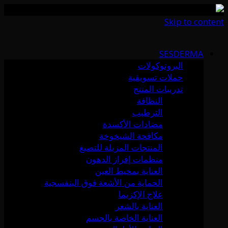
Skip to content
SESDERMA
البروتوكولات
حملات تسويقية
تدريبات المنتج
النظافة
الترطيب
مضادات الأكسدة
مكافحة الشيخوخة
المنتجات المزيلة للتصبغ
منظمات إفراز الدهون
العناية بمحيط العين
الحماية من الأشعة فوق البنفسجية
علاج الإكزيما
العناية بالشعر
العناية الخاصة بالجسم