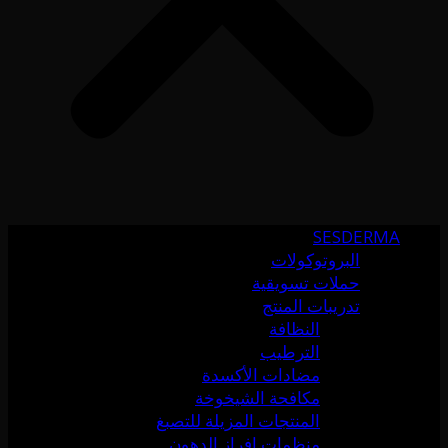
SESDERMA
البروتوكولات
حملات تسويقية
تدريبات المنتج
النظافة
الترطيب
مضادات الأكسدة
مكافحة الشيخوخة
المنتجات المزيلة للتصبغ
منظمات إفراز الدهون