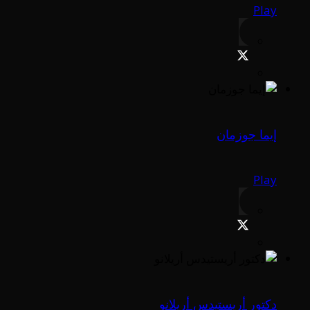
Play
إيما جوزمان
Play
دكتور أريستيدس أريلانو