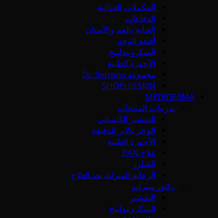
المكملات الغذائية
الدفاعات
العناية بالفم والأسنان
أقنعة الوجه
الميكرونيدلينج
الأجهزة الطبية
مجموعة Dr. Serrano
SHOPHIESKIN
MEDIDERMA
تدريبات المنتجات
التقشير الكيميائي
الوخز بالإبر الدقيقة
الأجهزة الطبية
علاج PAN
الفيلرز
الرعاية المنزلية بعد العلاج
دكتور سيرانو
التقشير
الميكرونيدلينج