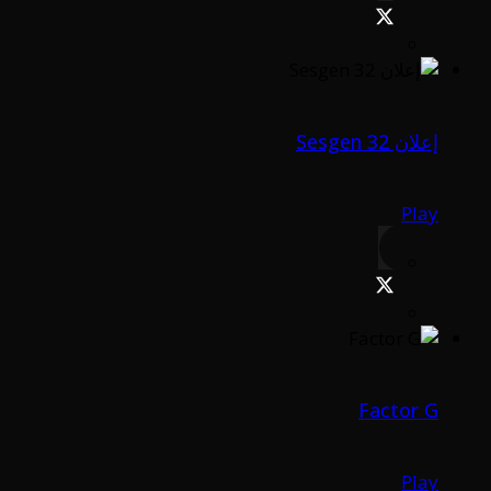
إعلان Sesgen 32
Play
Factor G
Play