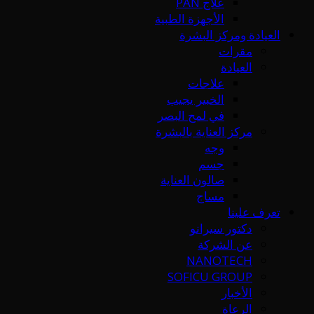
علاج PAN
الأجهزة الطبية
العيادة ومركز البشرة
مقرات
العيادة
علاجات
الخبير يجيب
في لمح البصر
مركز العناية بالبشرة
وجه
جسم
صالون العناية
مساج
تعرف علينا
دكتور سيرانو
عن الشركة
NANOTECH
SOFICU GROUP
الأخبار
الرعاة