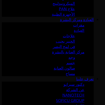
الميكرونيدلينج
علاج PAN
الأجهزة الطبية
العيادة ومركز البشرة
مقرات
العيادة
علاجات
الخبير يجيب
في لمح البصر
مركز العناية بالبشرة
وجه
جسم
صالون العناية
مساج
تعرف علينا
دكتور سيرانو
عن الشركة
NANOTECH
SOFICU GROUP