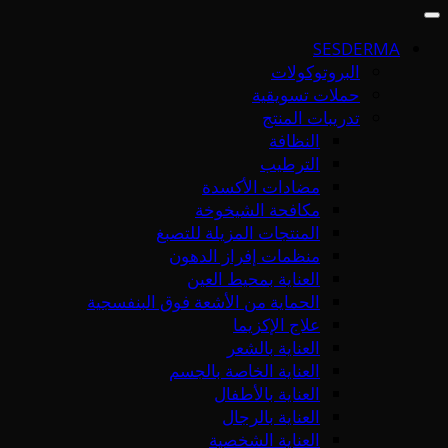
SESDERMA
البروتوكولات
حملات تسويقية
تدريبات المنتج
النظافة
الترطيب
مضادات الأكسدة
مكافحة الشيخوخة
المنتجات المزيلة للتصبغ
منظمات إفراز الدهون
العناية بمحيط العين
الحماية من الأشعة فوق البنفسجية
علاج الإكزيما
العناية بالشعر
العناية الخاصة بالجسم
العناية بالأطفال
العناية بالرجال
العناية الشخصية