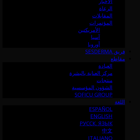
الأخبار
الرعاة
المقابلات
المؤتمرات
الأمريكتين
آسيا
أوروبا
فريق SESDERMA
مقاطع
العيادة
مركز العناية بالبشرة
منتجات
الشؤون المؤسسية
SOFICU GROUP
اللغة
ESPAÑOL
ENGLISH
РУССК. ЯЗЫК
中文
ITALIANO