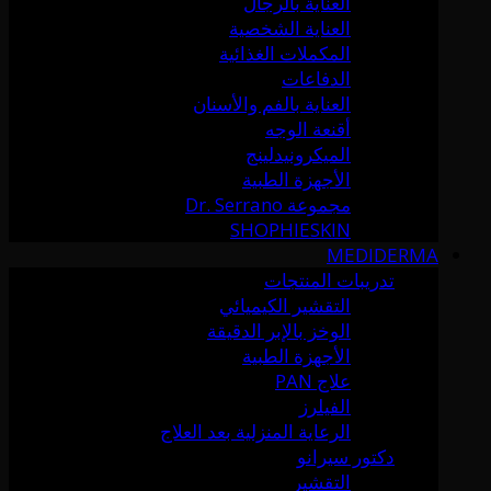
العناية بالرجال
العناية الشخصية
المكملات الغذائية
الدفاعات
العناية بالفم والأسنان
أقنعة الوجه
الميكرونيدلينج
الأجهزة الطبية
مجموعة Dr. Serrano
SHOPHIESKIN
MEDIDERMA
تدريبات المنتجات
التقشير الكيميائي
الوخز بالإبر الدقيقة
الأجهزة الطبية
علاج PAN
الفيلرز
الرعاية المنزلية بعد العلاج
دكتور سيرانو
التقشير