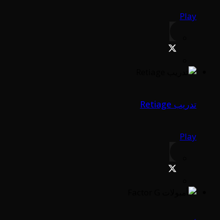
Play
تدريب Retiage
Play