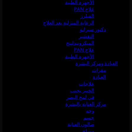
الأجهزة الطبية
علاج PAN
الفيلرز
الرعاية المنزلية بعد العلاج
دكتور سيرانو
التقشير
الميكرونيدلينج
علاج PAN
الأجهزة الطبية
العيادة ومركز البشرة
مقرات
العيادة
علاجات
الخبير يجيب
في لمح البصر
مركز العناية بالبشرة
وجه
جسم
صالون العناية
مساج