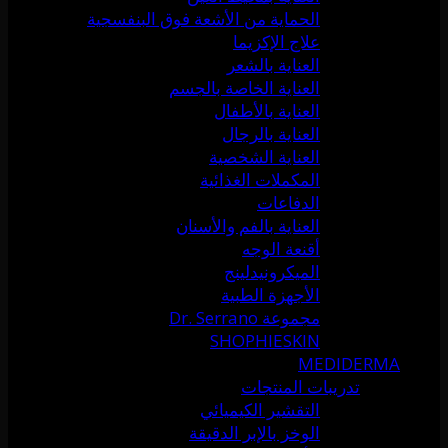
الحماية من الأشعة فوق البنفسجية
علاج الإكزيما
العناية بالشعر
العناية الخاصة بالجسم
العناية بالأطفال
العناية بالرجال
العناية الشخصية
المكملات الغذائية
الدفاعات
العناية بالفم والأسنان
أقنعة الوجه
الميكرونيدلينج
الأجهزة الطبية
مجموعة Dr. Serrano
SHOPHIESKIN
MEDIDERMA
تدريبات المنتجات
التقشير الكيميائي
الوخز بالإبر الدقيقة