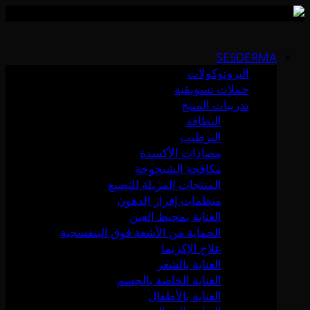
Skip
to
SESDERMA
content
البروتوكولات
حملات تسويقية
تدريبات المنتج
النظافة
الترطيب
مضادات الأكسدة
مكافحة الشيخوخة
المنتجات المزيلة للتصبغ
منظمات إفراز الدهون
العناية بمحيط العين
الحماية من الأشعة فوق البنفسجية
علاج الإكزيما
العناية بالشعر
العناية الخاصة بالجسم
العناية بالأطفال