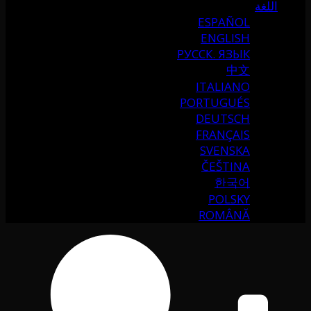
اللغة
ESPAÑOL
ENGLISH
РУССК. ЯЗЫК
中文
ITALIANO
PORTUGUÉS
DEUTSCH
FRANÇAIS
SVENSKA
ČEŠTINA
한국어
POLSKY
ROMÂNĂ