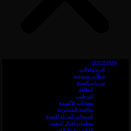
SESDERMA
البروتوكولات
حملات تسويقية
تدريبات المنتج
النظافة
الترطيب
مضادات الأكسدة
مكافحة الشيخوخة
المنتجات المزيلة للتصبغ
منظمات إفراز الدهون
العناية بمحيط العين