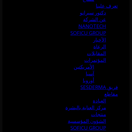
تعرف علينا
دكتور سيرانو
عن الشركة
NANOTECH
SOFICU GROUP
الأخبار
الرعاة
المقابلات
المؤتمرات
الأمريكتين
آسيا
أوروبا
فريق SESDERMA
مقاطع
العيادة
مركز العناية بالبشرة
منتجات
الشؤون المؤسسية
SOFICU GROUP