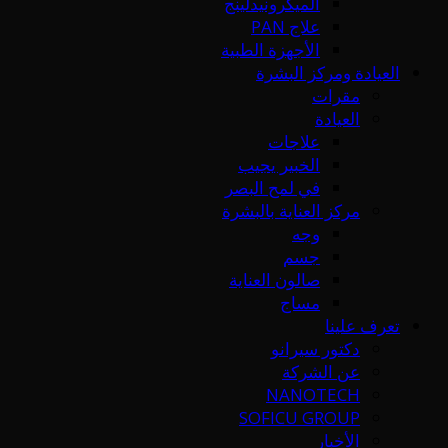
الميكرونيدلينج
علاج PAN
الأجهزة الطبية
العيادة ومركز البشرة
مقرات
العيادة
علاجات
الخبير يجيب
في لمح البصر
مركز العناية بالبشرة
وجه
جسم
صالون العناية
مساج
تعرف علينا
دكتور سيرانو
عن الشركة
NANOTECH
SOFICU GROUP
الأخبار