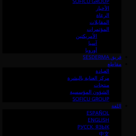
SOFICU GROUP
الأخبار
الرعاة
المقابلات
المؤتمرات
الأمريكتين
آسيا
أوروبا
فريق SESDERMA
مقاطع
العيادة
مركز العناية بالبشرة
منتجات
الشؤون المؤسسية
SOFICU GROUP
اللغة
ESPAÑOL
ENGLISH
РУССК. ЯЗЫК
中文