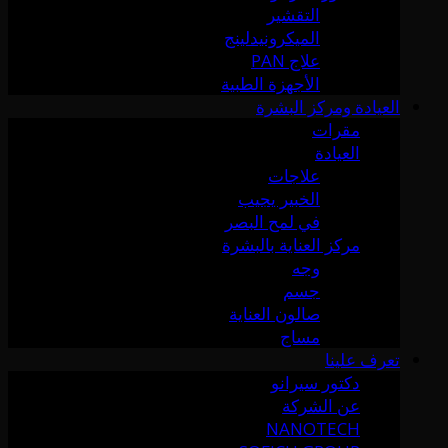
التقشير
الميكرونيدلينج
علاج PAN
الأجهزة الطبية
العيادة ومركز البشرة
مقرات
العيادة
علاجات
الخبير يجيب
في لمح البصر
مركز العناية بالبشرة
وجه
جسم
صالون العناية
مساج
تعرف علينا
دكتور سيرانو
عن الشركة
NANOTECH