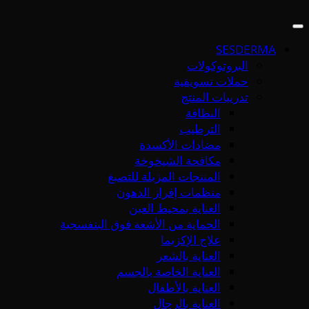
SESDERMA
البروتوكولات
حملات تسويقية
تدريبات المنتج
النظافة
الترطيب
مضادات الأكسدة
مكافحة الشيخوخة
المنتجات المزيلة للتصبغ
منظمات إفراز الدهون
العناية بمحيط العين
الحماية من الأشعة فوق البنفسجية
علاج الإكزيما
العناية بالشعر
العناية الخاصة بالجسم
العناية بالأطفال
العناية بالرجال