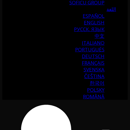
SOFICU GROUP
اللغة
ESPAÑOL
ENGLISH
РУССК. ЯЗЫК
中文
ITALIANO
PORTUGUÉS
DEUTSCH
FRANÇAIS
SVENSKA
ČEŠTINA
한국어
POLSKY
ROMÂNĂ