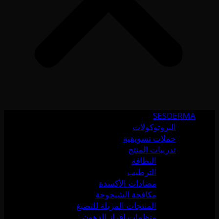
SESDERMA
البروتوكولات
حملات تسويقية
تدريبات المنتج
النظافة
الترطيب
مضادات الأكسدة
مكافحة الشيخوخة
المنتجات المزيلة للتصبغ
منظمات إفراز الدهون