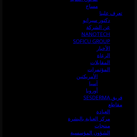
مساج
تعرف علينا
دكتور سيرانو
عن الشركة
NANOTECH
SOFICU GROUP
الأخبار
الرعاة
المقابلات
المؤتمرات
الأمريكتين
آسيا
أوروبا
فريق SESDERMA
مقاطع
العيادة
مركز العناية بالبشرة
منتجات
الشؤون المؤسسية