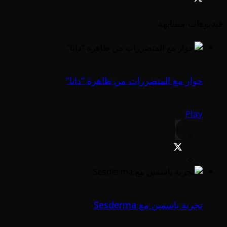
فيديوهات مشابهة
حوار مع المتضررات من ظاهرة “دانا”
Play
تجربة ياسمين مع Sesderma