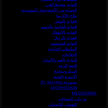
العناية بمحيط العين
الحماية من الأشعة فوق البنفسجية
علاج الإكزيما
العناية بالشعر
العناية الخاصة بالجسم
العناية بالأطفال
العناية بالرجال
العناية الشخصية
المكملات الغذائية
الدفاعات
العناية بالفم والأسنان
أقنعة الوجه
الميكرونيدلينج
الأجهزة الطبية
مجموعة Dr. Serrano
SHOPHIESKIN
MEDIDERMA
تدريبات المنتجات
التقشير الكيميائي