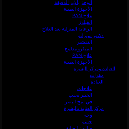
الوخز بالإبر الدقيقة
الأجهزة الطبية
علاج PAN
الفيلرز
الرعاية المنزلية بعد العلاج
دكتور سيرانو
التقشير
الميكرونيدلينج
علاج PAN
الأجهزة الطبية
العيادة ومركز البشرة
مقرات
العيادة
علاجات
الخبير يجيب
في لمح البصر
مركز العناية بالبشرة
وجه
جسم
صالون العناية