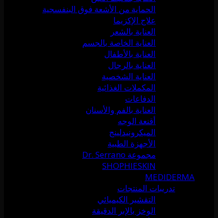
الحماية من الأشعة فوق البنفسجية
علاج الإكزيما
العناية بالشعر
العناية الخاصة بالجسم
العناية بالأطفال
العناية بالرجال
العناية الشخصية
المكملات الغذائية
الدفاعات
العناية بالفم والأسنان
أقنعة الوجه
الميكرونيدلينج
الأجهزة الطبية
مجموعة Dr. Serrano
SHOPHIESKIN
MEDIDERMA
تدريبات المنتجات
التقشير الكيميائي
الوخز بالإبر الدقيقة