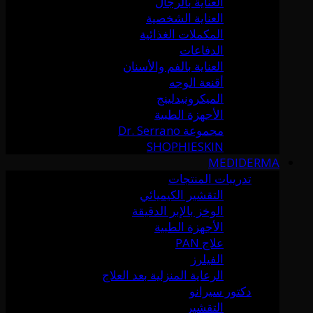
العناية بالرجال
العناية الشخصية
المكملات الغذائية
الدفاعات
العناية بالفم والأسنان
أقنعة الوجه
الميكرونيدلينج
الأجهزة الطبية
مجموعة Dr. Serrano
SHOPHIESKIN
MEDIDERMA
تدريبات المنتجات
التقشير الكيميائي
الوخز بالإبر الدقيقة
الأجهزة الطبية
علاج PAN
الفيلرز
الرعاية المنزلية بعد العلاج
دكتور سيرانو
التقشير