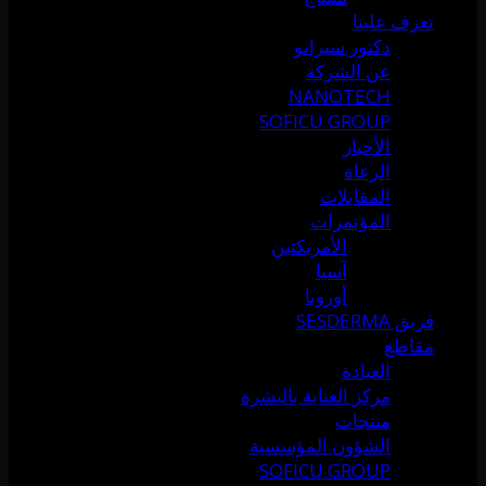
تعرف علينا
دكتور سيرانو
عن الشركة
NANOTECH
SOFICU GROUP
الأخبار
الرعاة
المقابلات
المؤتمرات
الأمريكتين
آسيا
أوروبا
فريق SESDERMA
مقاطع
العيادة
مركز العناية بالبشرة
منتجات
الشؤون المؤسسية
SOFICU GROUP