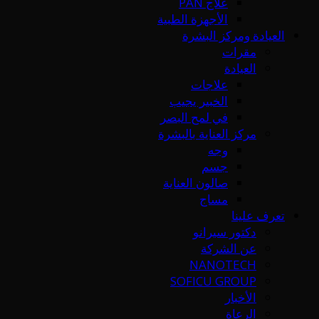
علاج PAN
الأجهزة الطبية
العيادة ومركز البشرة
مقرات
العيادة
علاجات
الخبير يجيب
في لمح البصر
مركز العناية بالبشرة
وجه
جسم
صالون العناية
مساج
تعرف علينا
دكتور سيرانو
عن الشركة
NANOTECH
SOFICU GROUP
الأخبار
الرعاة