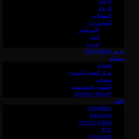
الأخبار
الرعاة
المقابلات
المؤتمرات
الأمريكتين
آسيا
أوروبا
فريق SESDERMA
مقاطع
العيادة
مركز العناية بالبشرة
منتجات
الشؤون المؤسسية
SOFICU GROUP
اللغة
ESPAÑOL
ENGLISH
РУССК. ЯЗЫК
中文
ITALIANO