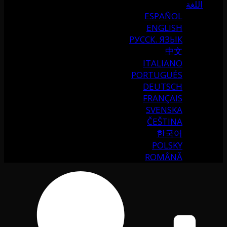
اللغة
ESPAÑOL
ENGLISH
РУССК. ЯЗЫК
中文
ITALIANO
PORTUGUÉS
DEUTSCH
FRANÇAIS
SVENSKA
ČEŠTINA
한국어
POLSKY
ROMÂNĂ