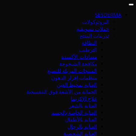
SESDERMA
البروتوكولات
حملات تسويقية
تدريبات المنتج
النظافة
الترطيب
مضادات الأكسدة
مكافحة الشيخوخة
المنتجات المزيلة للتصبغ
منظمات إفراز الدهون
العناية بمحيط العين
الحماية من الأشعة فوق البنفسجية
علاج الإكزيما
العناية بالشعر
العناية الخاصة بالجسم
العناية بالأطفال
العناية بالرجال
العناية الشخصية