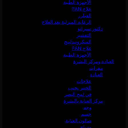
الأجهزة الطبية
علاج PAN
الفيلرز
الرعاية المنزلية بعد العلاج
دكتور سيرانو
التقشير
الميكرونيدلينج
علاج PAN
الأجهزة الطبية
العيادة ومركز البشرة
مقرات
العيادة
علاجات
الخبير يجيب
في لمح البصر
مركز العناية بالبشرة
وجه
جسم
صالون العناية
مساج