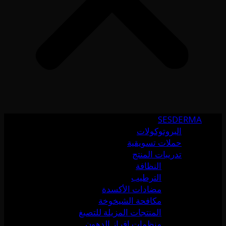
SESDERMA
البروتوكولات
حملات تسويقية
تدريبات المنتج
النظافة
الترطيب
مضادات الأكسدة
مكافحة الشيخوخة
المنتجات المزيلة للتصبغ
منظمات إفراز الدهون