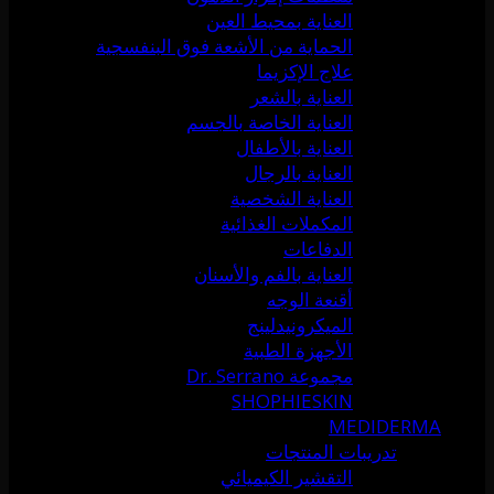
العناية بمحيط العين
الحماية من الأشعة فوق البنفسجية
علاج الإكزيما
العناية بالشعر
العناية الخاصة بالجسم
العناية بالأطفال
العناية بالرجال
العناية الشخصية
المكملات الغذائية
الدفاعات
العناية بالفم والأسنان
أقنعة الوجه
الميكرونيدلينج
الأجهزة الطبية
مجموعة Dr. Serrano
SHOPHIESKIN
MEDIDERMA
تدريبات المنتجات
التقشير الكيميائي