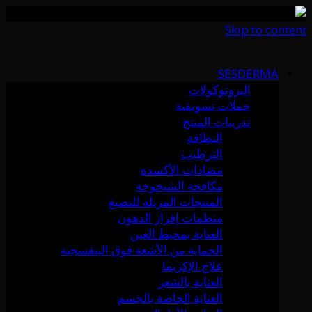
Skip to content
SESDERMA
البروتوكولات
حملات تسويقية
تدريبات المنتج
النظافة
الترطيب
مضادات الأكسدة
مكافحة الشيخوخة
المنتجات المزيلة للتصبغ
منظمات إفراز الدهون
العناية بمحيط العين
الحماية من الأشعة فوق البنفسجية
علاج الإكزيما
العناية بالشعر
العناية الخاصة بالجسم