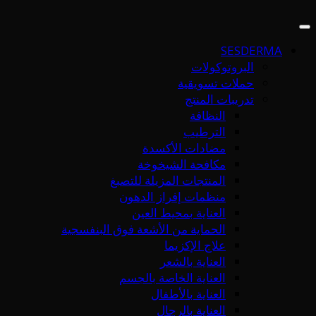
SESDERMA
البروتوكولات
حملات تسويقية
تدريبات المنتج
النظافة
الترطيب
مضادات الأكسدة
مكافحة الشيخوخة
المنتجات المزيلة للتصبغ
منظمات إفراز الدهون
العناية بمحيط العين
الحماية من الأشعة فوق البنفسجية
علاج الإكزيما
العناية بالشعر
العناية الخاصة بالجسم
العناية بالأطفال
العناية بالرجال