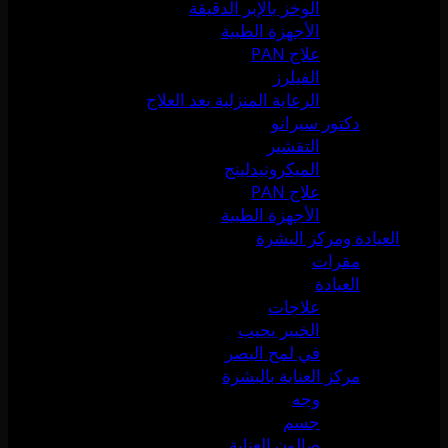
الوخز بالإبر الدقيقة
الأجهزة الطبية
علاج PAN
الفيلرز
الرعاية المنزلية بعد العلاج
دكتور سيرانو
التقشير
الميكرونيدلينج
علاج PAN
الأجهزة الطبية
العيادة ومركز البشرة
مقرات
العيادة
علاجات
الخبير يجيب
في لمح البصر
مركز العناية بالبشرة
وجه
جسم
صالون العناية