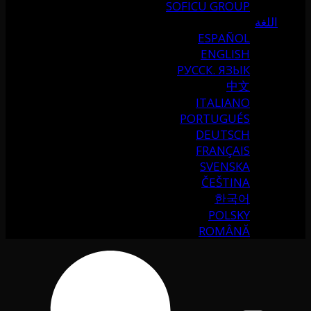
SOFICU GROUP
اللغة
ESPAÑOL
ENGLISH
РУССК. ЯЗЫК
中文
ITALIANO
PORTUGUÉS
DEUTSCH
FRANÇAIS
SVENSKA
ČEŠTINA
한국어
POLSKY
ROMÂNĂ