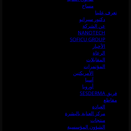
مساج
تعرف علينا
دكتور سيرانو
عن الشركة
NANOTECH
SOFICU GROUP
الأخبار
الرعاة
المقابلات
المؤتمرات
الأمريكتين
آسيا
أوروبا
فريق SESDERMA
مقاطع
العيادة
مركز العناية بالبشرة
منتجات
الشؤون المؤسسية