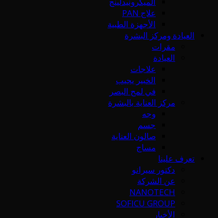
الميكرونيدلينج
علاج PAN
الأجهزة الطبية
العيادة ومركز البشرة
مقرات
العيادة
علاجات
الخبير يجيب
في لمح البصر
مركز العناية بالبشرة
وجه
جسم
صالون العناية
مساج
تعرف علينا
دكتور سيرانو
عن الشركة
NANOTECH
SOFICU GROUP
الأخبار