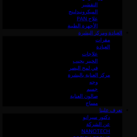
التقشير
الميكرونيدلينج
علاج PAN
الأجهزة الطبية
العيادة ومركز البشرة
مقرات
العيادة
علاجات
الخبير يجيب
في لمح البصر
مركز العناية بالبشرة
وجه
جسم
صالون العناية
مساج
تعرف علينا
دكتور سيرانو
عن الشركة
NANOTECH