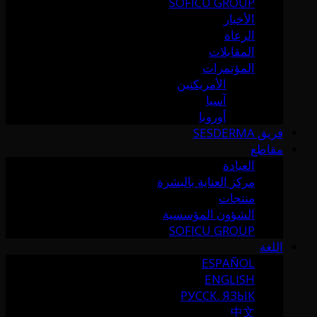
SOFICU GROUP
الأخبار
الرعاة
المقابلات
المؤتمرات
الأمريكتين
آسيا
أوروبا
فريق SESDERMA
مقاطع
العيادة
مركز العناية بالبشرة
منتجات
الشؤون المؤسسية
SOFICU GROUP
اللغة
ESPAÑOL
ENGLISH
РУССК. ЯЗЫК
中文