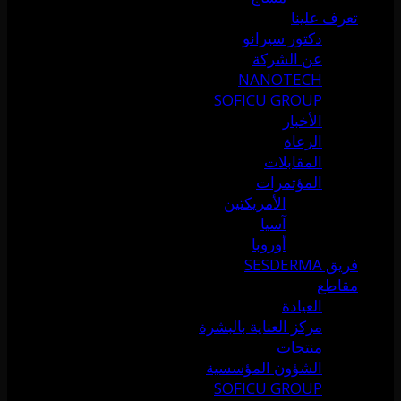
تعرف علينا
دكتور سيرانو
عن الشركة
NANOTECH
SOFICU GROUP
الأخبار
الرعاة
المقابلات
المؤتمرات
الأمريكتين
آسيا
أوروبا
فريق SESDERMA
مقاطع
العيادة
مركز العناية بالبشرة
منتجات
الشؤون المؤسسية
SOFICU GROUP