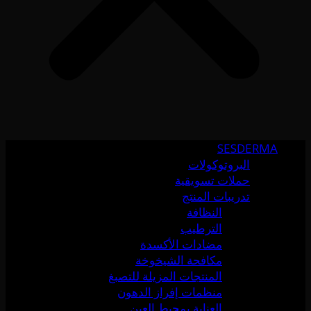
SESDERMA
البروتوكولات
حملات تسويقية
تدريبات المنتج
النظافة
الترطيب
مضادات الأكسدة
مكافحة الشيخوخة
المنتجات المزيلة للتصبغ
منظمات إفراز الدهون
العناية بمحيط العين