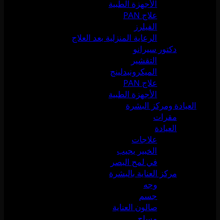
الأجهزة الطبية
علاج PAN
الفيلرز
الرعاية المنزلية بعد العلاج
دكتور سيرانو
التقشير
الميكرونيدلينج
علاج PAN
الأجهزة الطبية
العيادة ومركز البشرة
مقرات
العيادة
علاجات
الخبير يجيب
في لمح البصر
مركز العناية بالبشرة
وجه
جسم
صالون العناية
مساج