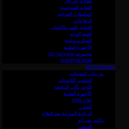
العناية بالرجال
العناية الشخصية
المكملات الغذائية
الدفاعات
العناية بالفم والأسنان
أقنعة الوجه
الميكرونيدلينج
الأجهزة الطبية
مجموعة Dr. Serrano
SHOPHIESKIN
MEDIDERMA
تدريبات المنتجات
التقشير الكيميائي
الوخز بالإبر الدقيقة
الأجهزة الطبية
علاج PAN
الفيلرز
الرعاية المنزلية بعد العلاج
دكتور سيرانو
التقشير