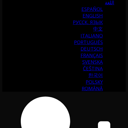
اللغة
ESPAÑOL
ENGLISH
РУССК. ЯЗЫК
中文
ITALIANO
PORTUGUÉS
DEUTSCH
FRANÇAIS
SVENSKA
ČEŠTINA
한국어
POLSKY
ROMÂNĂ