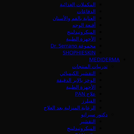
المكملات الغذائية
الدفاعات
العناية بالفم والأسنان
أقنعة الوجه
الميكرونيدلينج
الأجهزة الطبية
مجموعة Dr. Serrano
SHOPHIESKIN
MEDIDERMA
تدريبات المنتجات
التقشير الكيميائي
الوخز بالإبر الدقيقة
الأجهزة الطبية
علاج PAN
الفيلرز
الرعاية المنزلية بعد العلاج
دكتور سيرانو
التقشير
الميكرونيدلينج