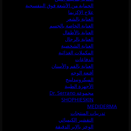
الحماية من الأشعة فوق البنفسجية
علاج الإكزيما
العناية بالشعر
العناية الخاصة بالجسم
العناية بالأطفال
العناية بالرجال
العناية الشخصية
المكملات الغذائية
الدفاعات
العناية بالفم والأسنان
أقنعة الوجه
الميكرونيدلينج
الأجهزة الطبية
مجموعة Dr. Serrano
SHOPHIESKIN
MEDIDERMA
تدريبات المنتجات
التقشير الكيميائي
الوخز بالإبر الدقيقة