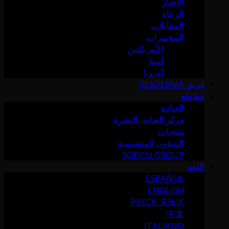
الأخبار
الرعاة
المقابلات
المؤتمرات
الأمريكتين
آسيا
أوروبا
فريق SESDERMA
مقاطع
العيادة
مركز العناية بالبشرة
منتجات
الشؤون المؤسسية
SOFICU GROUP
اللغة
ESPAÑOL
ENGLISH
РУССК. ЯЗЫК
中文
ITALIANO