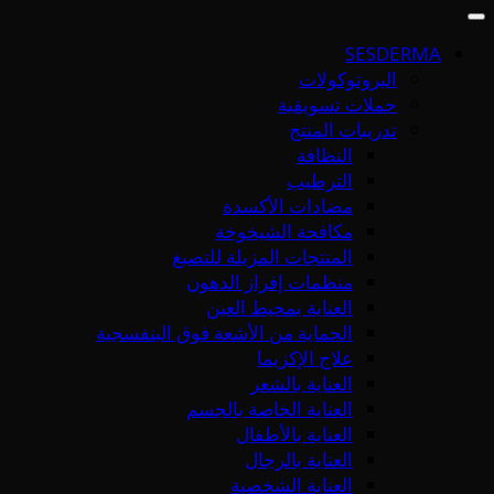
SESDERMA
البروتوكولات
حملات تسويقية
تدريبات المنتج
النظافة
الترطيب
مضادات الأكسدة
مكافحة الشيخوخة
المنتجات المزيلة للتصبغ
منظمات إفراز الدهون
العناية بمحيط العين
الحماية من الأشعة فوق البنفسجية
علاج الإكزيما
العناية بالشعر
العناية الخاصة بالجسم
العناية بالأطفال
العناية بالرجال
العناية الشخصية