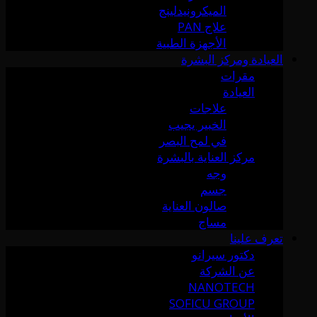
الميكرونيدلينج
علاج PAN
الأجهزة الطبية
العيادة ومركز البشرة
مقرات
العيادة
علاجات
الخبير يجيب
في لمح البصر
مركز العناية بالبشرة
وجه
جسم
صالون العناية
مساج
تعرف علينا
دكتور سيرانو
عن الشركة
NANOTECH
SOFICU GROUP