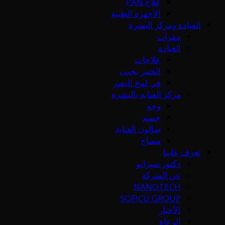
علاج PAN
الأجهزة الطبية
العيادة ومركز البشرة
مقرات
العيادة
علاجات
الخبير يجيب
في لمح البصر
مركز العناية بالبشرة
وجه
جسم
صالون العناية
مساج
تعرف علينا
دكتور سيرانو
عن الشركة
NANOTECH
SOFICU GROUP
الأخبار
الرعاة