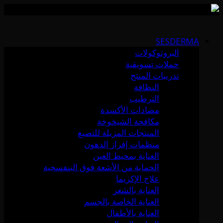
Skip
to
SESDERMA
content
البروتوكولات
حملات تسويقية
تدريبات المنتج
النظافة
الترطيب
مضادات الأكسدة
مكافحة الشيخوخة
المنتجات المزيلة للتصبغ
منظمات إفراز الدهون
العناية بمحيط العين
الحماية من الأشعة فوق البنفسجية
علاج الإكزيما
العناية بالشعر
العناية الخاصة بالجسم
العناية بالأطفال