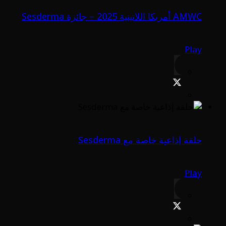
AMWC أمريكا اللاتينية 2025 – جائزة Sesderma
Play
حلقة إذاعية خاصة مع Sesderma
Play