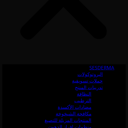
SESDERMA
البروتوكولات
حملات تسويقية
تدريبات المنتج
النظافة
الترطيب
مضادات الأكسدة
مكافحة الشيخوخة
المنتجات المزيلة للتصبغ
منظمات إفراز الدهون