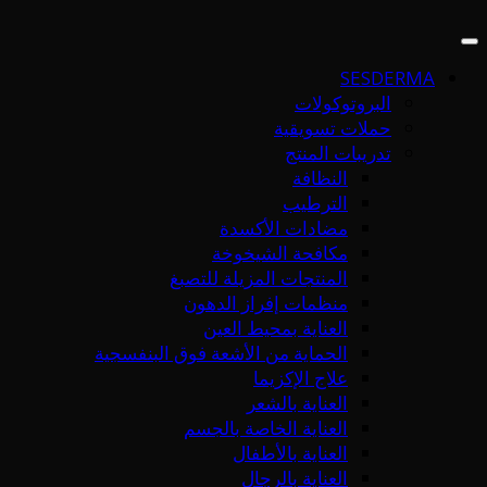
SESDERMA
البروتوكولات
حملات تسويقية
تدريبات المنتج
النظافة
الترطيب
مضادات الأكسدة
مكافحة الشيخوخة
المنتجات المزيلة للتصبغ
منظمات إفراز الدهون
العناية بمحيط العين
الحماية من الأشعة فوق البنفسجية
علاج الإكزيما
العناية بالشعر
العناية الخاصة بالجسم
العناية بالأطفال
العناية بالرجال