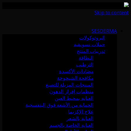
Skip to content
SESDERMA
البروتوكولات
حملات تسويقية
تدريبات المنتج
النظافة
الترطيب
مضادات الأكسدة
مكافحة الشيخوخة
المنتجات المزيلة للتصبغ
منظمات إفراز الدهون
العناية بمحيط العين
الحماية من الأشعة فوق البنفسجية
علاج الإكزيما
العناية بالشعر
العناية الخاصة بالجسم