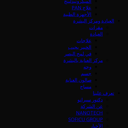
الميكرونيدلينج
علاج PAN
الأجهزة الطبية
العيادة ومركز البشرة
مقرات
العيادة
علاجات
الخبير يجيب
في لمح البصر
مركز العناية بالبشرة
وجه
جسم
صالون العناية
مساج
تعرف علينا
دكتور سيرانو
عن الشركة
NANOTECH
SOFICU GROUP
الأخبار