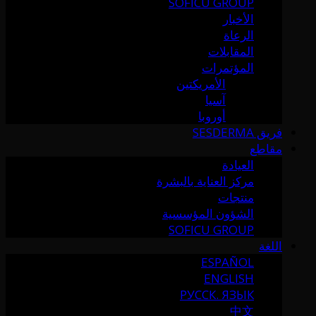
SOFICU GROUP
الأخبار
الرعاة
المقابلات
المؤتمرات
الأمريكتين
آسيا
أوروبا
فريق SESDERMA
مقاطع
العيادة
مركز العناية بالبشرة
منتجات
الشؤون المؤسسية
SOFICU GROUP
اللغة
ESPAÑOL
ENGLISH
РУССК. ЯЗЫК
中文