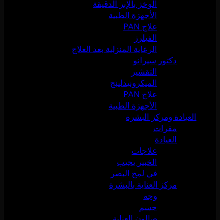
الوخز بالإبر الدقيقة
الأجهزة الطبية
علاج PAN
الفيلرز
الرعاية المنزلية بعد العلاج
دكتور سيرانو
التقشير
الميكرونيدلينج
علاج PAN
الأجهزة الطبية
العيادة ومركز البشرة
مقرات
العيادة
علاجات
الخبير يجيب
في لمح البصر
مركز العناية بالبشرة
وجه
جسم
صالون العناية