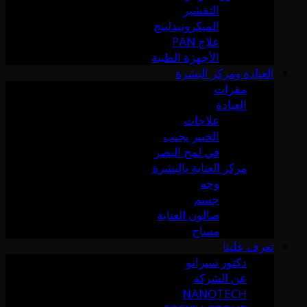
التقشير
الميكرونيدلينج
علاج PAN
الأجهزة الطبية
العيادة ومركز البشرة
مقرات
العيادة
علاجات
الخبير يجيب
في لمح البصر
مركز العناية بالبشرة
وجه
جسم
صالون العناية
مساج
تعرف علينا
دكتور سيرانو
عن الشركة
NANOTECH