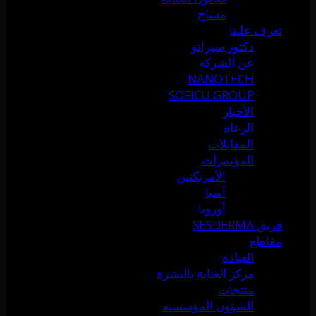
مساج
تعرف علينا
دكتور سيرانو
عن الشركة
NANOTECH
SOFICU GROUP
الأخبار
الرعاة
المقابلات
المؤتمرات
الأمريكتين
آسيا
أوروبا
فريق SESDERMA
مقاطع
العيادة
مركز العناية بالبشرة
منتجات
الشؤون المؤسسية