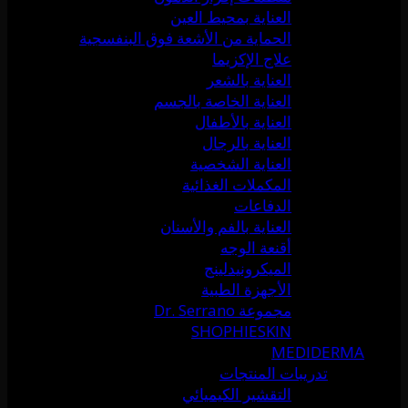
العناية بمحيط العين
الحماية من الأشعة فوق البنفسجية
علاج الإكزيما
العناية بالشعر
العناية الخاصة بالجسم
العناية بالأطفال
العناية بالرجال
العناية الشخصية
المكملات الغذائية
الدفاعات
العناية بالفم والأسنان
أقنعة الوجه
الميكرونيدلينج
الأجهزة الطبية
مجموعة Dr. Serrano
SHOPHIESKIN
MEDIDERMA
تدريبات المنتجات
التقشير الكيميائي