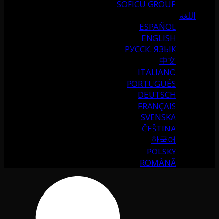
SOFICU GROUP
اللغة
ESPAÑOL
ENGLISH
РУССК. ЯЗЫК
中文
ITALIANO
PORTUGUÉS
DEUTSCH
FRANÇAIS
SVENSKA
ČEŠTINA
한국어
POLSKY
ROMÂNĂ