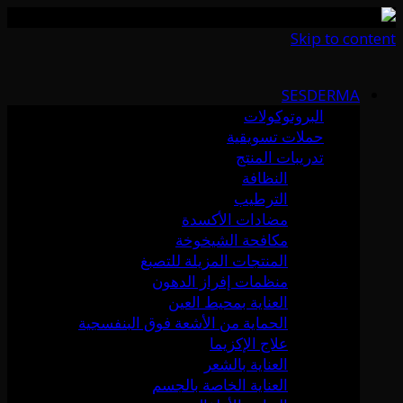
Skip to content
SESDERMA
البروتوكولات
حملات تسويقية
تدريبات المنتج
النظافة
الترطيب
مضادات الأكسدة
مكافحة الشيخوخة
المنتجات المزيلة للتصبغ
منظمات إفراز الدهون
العناية بمحيط العين
الحماية من الأشعة فوق البنفسجية
علاج الإكزيما
العناية بالشعر
العناية الخاصة بالجسم