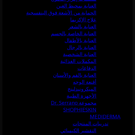
العناية بمحيط العين
الحماية من الأشعة فوق البنفسجية
علاج الإكزيما
العناية بالشعر
العناية الخاصة بالجسم
العناية بالأطفال
العناية بالرجال
العناية الشخصية
المكملات الغذائية
الدفاعات
العناية بالفم والأسنان
أقنعة الوجه
الميكرونيدلينج
الأجهزة الطبية
مجموعة Dr. Serrano
SHOPHIESKIN
MEDIDERMA
تدريبات المنتجات
التقشير الكيميائي