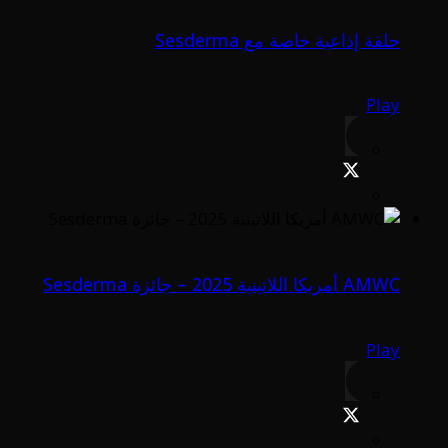
حلقة إذاعية خاصة مع Sesderma
Play
AMWC أمريكا اللاتينية 2025 – جائزة Sesderma
Play