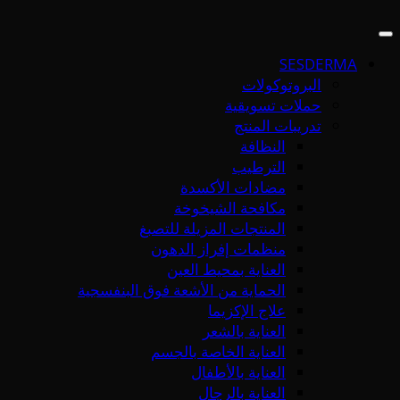
SESDERMA
البروتوكولات
حملات تسويقية
تدريبات المنتج
النظافة
الترطيب
مضادات الأكسدة
مكافحة الشيخوخة
المنتجات المزيلة للتصبغ
منظمات إفراز الدهون
العناية بمحيط العين
الحماية من الأشعة فوق البنفسجية
علاج الإكزيما
العناية بالشعر
العناية الخاصة بالجسم
العناية بالأطفال
العناية بالرجال