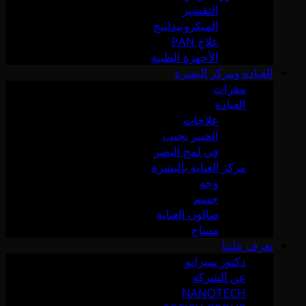
التقشير
الميكرونيدلينج
علاج PAN
الأجهزة الطبية
العيادة ومركز البشرة
مقرات
العيادة
علاجات
الخبير يجيب
في لمح البصر
مركز العناية بالبشرة
وجه
جسم
صالون العناية
مساج
تعرف علينا
دكتور سيرانو
عن الشركة
NANOTECH