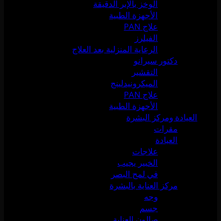
الوخز بالإبر الدقيقة
الأجهزة الطبية
علاج PAN
الفيلرز
الرعاية المنزلية بعد العلاج
دكتور سيرانو
التقشير
الميكرونيدلينج
علاج PAN
الأجهزة الطبية
العيادة ومركز البشرة
مقرات
العيادة
علاجات
الخبير يجيب
في لمح البصر
مركز العناية بالبشرة
وجه
جسم
صالون العناية