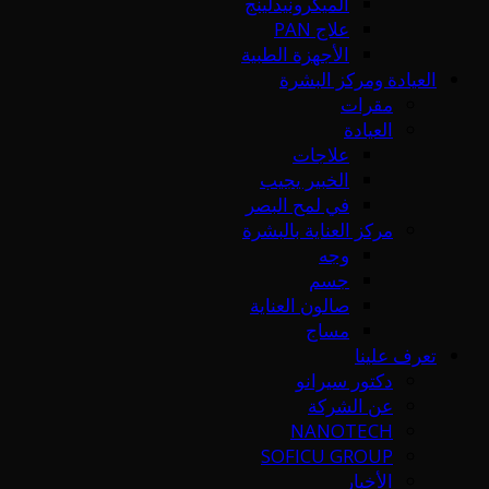
الميكرونيدلينج
علاج PAN
الأجهزة الطبية
العيادة ومركز البشرة
مقرات
العيادة
علاجات
الخبير يجيب
في لمح البصر
مركز العناية بالبشرة
وجه
جسم
صالون العناية
مساج
تعرف علينا
دكتور سيرانو
عن الشركة
NANOTECH
SOFICU GROUP
الأخبار