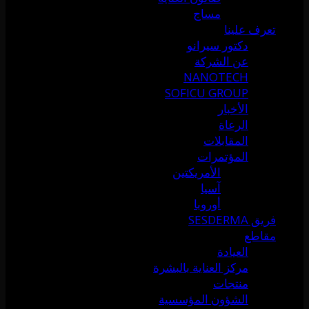
مساج
تعرف علينا
دكتور سيرانو
عن الشركة
NANOTECH
SOFICU GROUP
الأخبار
الرعاة
المقابلات
المؤتمرات
الأمريكتين
آسيا
أوروبا
فريق SESDERMA
مقاطع
العيادة
مركز العناية بالبشرة
منتجات
الشؤون المؤسسية