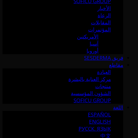
SOFICU GROUP
الأخبار
الرعاة
المقابلات
المؤتمرات
الأمريكتين
آسيا
أوروبا
فريق SESDERMA
مقاطع
العيادة
مركز العناية بالبشرة
منتجات
الشؤون المؤسسية
SOFICU GROUP
اللغة
ESPAÑOL
ENGLISH
РУССК. ЯЗЫК
中文