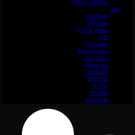
SOFICU GROUP
اللغة
ESPAÑOL
ENGLISH
РУССК. ЯЗЫК
中文
ITALIANO
PORTUGUÉS
DEUTSCH
FRANÇAIS
SVENSKA
ČEŠTINA
한국어
POLSKY
ROMÂNĂ