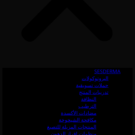
SESDERMA
البروتوكولات
حملات تسويقية
تدريبات المنتج
النظافة
الترطيب
مضادات الأكسدة
مكافحة الشيخوخة
المنتجات المزيلة للتصبغ
منظمات إفراز الدهون