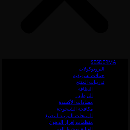
SESDERMA
البروتوكولات
حملات تسويقية
تدريبات المنتج
النظافة
الترطيب
مضادات الأكسدة
مكافحة الشيخوخة
المنتجات المزيلة للتصبغ
منظمات إفراز الدهون
العناية بمحيط العين