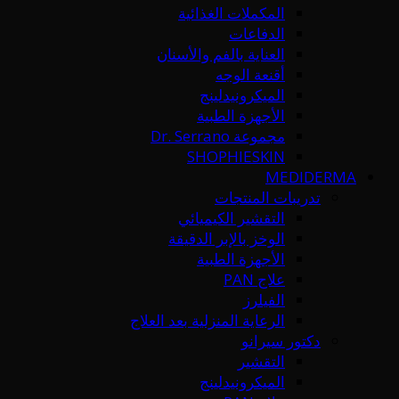
المكملات الغذائية
الدفاعات
العناية بالفم والأسنان
أقنعة الوجه
الميكرونيدلينج
الأجهزة الطبية
مجموعة Dr. Serrano
SHOPHIESKIN
MEDIDERMA
تدريبات المنتجات
التقشير الكيميائي
الوخز بالإبر الدقيقة
الأجهزة الطبية
علاج PAN
الفيلرز
الرعاية المنزلية بعد العلاج
دكتور سيرانو
التقشير
الميكرونيدلينج