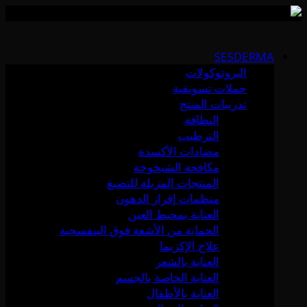
Skip
to
SESDERMA
content
البروتوكولات
حملات تسويقية
تدريبات المنتج
النظافة
الترطيب
مضادات الأكسدة
مكافحة الشيخوخة
المنتجات المزيلة للتصبغ
منظمات إفراز الدهون
العناية بمحيط العين
الحماية من الأشعة فوق البنفسجية
علاج الإكزيما
العناية بالشعر
العناية الخاصة بالجسم
العناية بالأطفال