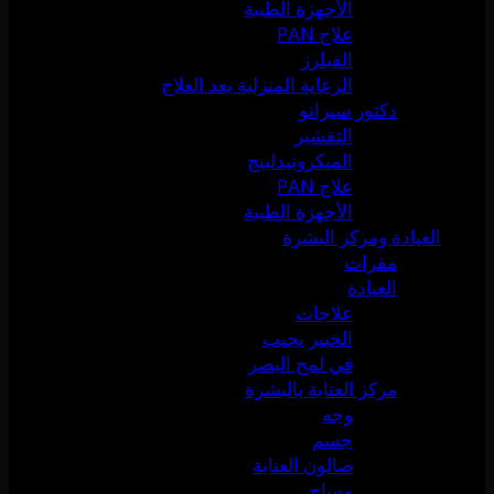
الأجهزة الطبية
علاج PAN
الفيلرز
الرعاية المنزلية بعد العلاج
دكتور سيرانو
التقشير
الميكرونيدلينج
علاج PAN
الأجهزة الطبية
العيادة ومركز البشرة
مقرات
العيادة
علاجات
الخبير يجيب
في لمح البصر
مركز العناية بالبشرة
وجه
جسم
صالون العناية
مساج