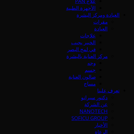
علاج PAN
الأجهزة الطبية
العيادة ومركز البشرة
مقرات
العيادة
علاجات
الخبير يجيب
في لمح البصر
مركز العناية بالبشرة
وجه
جسم
صالون العناية
مساج
تعرف علينا
دكتور سيرانو
عن الشركة
NANOTECH
SOFICU GROUP
الأخبار
الرعاة