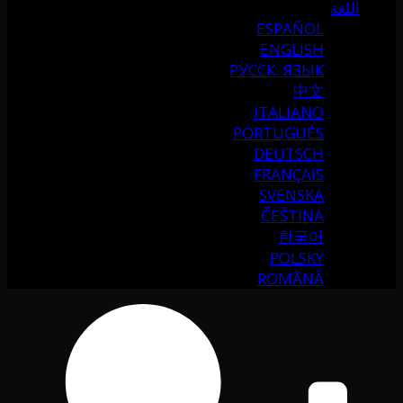
اللغة
ESPAÑOL
ENGLISH
РУССК. ЯЗЫК
中文
ITALIANO
PORTUGUÉS
DEUTSCH
FRANÇAIS
SVENSKA
ČEŠTINA
한국어
POLSKY
ROMÂNĂ