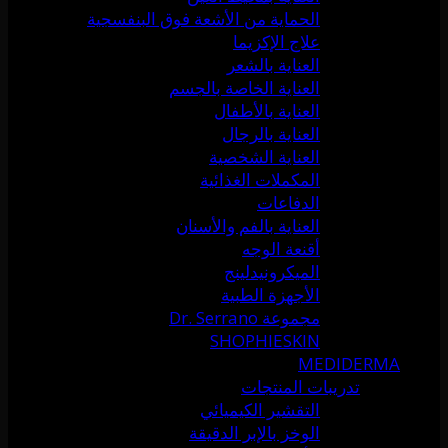
الحماية من الأشعة فوق البنفسجية
علاج الإكزيما
العناية بالشعر
العناية الخاصة بالجسم
العناية بالأطفال
العناية بالرجال
العناية الشخصية
المكملات الغذائية
الدفاعات
العناية بالفم والأسنان
أقنعة الوجه
الميكرونيدلينج
الأجهزة الطبية
مجموعة Dr. Serrano
SHOPHIESKIN
MEDIDERMA
تدريبات المنتجات
التقشير الكيميائي
الوخز بالإبر الدقيقة