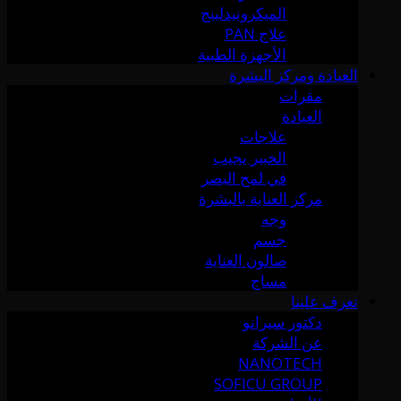
الميكرونيدلينج
علاج PAN
الأجهزة الطبية
العيادة ومركز البشرة
مقرات
العيادة
علاجات
الخبير يجيب
في لمح البصر
مركز العناية بالبشرة
وجه
جسم
صالون العناية
مساج
تعرف علينا
دكتور سيرانو
عن الشركة
NANOTECH
SOFICU GROUP