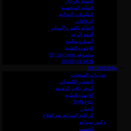
العناية بالرجال
العناية الشخصية
المكملات الغذائية
الدفاعات
العناية بالفم والأسنان
أقنعة الوجه
الميكرونيدلينج
الأجهزة الطبية
مجموعة Dr. Serrano
SHOPHIESKIN
MEDIDERMA
تدريبات المنتجات
التقشير الكيميائي
الوخز بالإبر الدقيقة
الأجهزة الطبية
علاج PAN
الفيلرز
الرعاية المنزلية بعد العلاج
دكتور سيرانو
التقشير