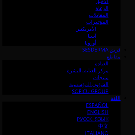
الأخبار
الرعاة
المقابلات
المؤتمرات
الأمريكتين
آسيا
أوروبا
فريق SESDERMA
مقاطع
العيادة
مركز العناية بالبشرة
منتجات
الشؤون المؤسسية
SOFICU GROUP
اللغة
ESPAÑOL
ENGLISH
РУССК. ЯЗЫК
中文
ITALIANO