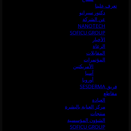
تعرف علينا
دكتور سيرانو
عن الشركة
NANOTECH
SOFICU GROUP
الأخبار
الرعاة
المقابلات
المؤتمرات
الأمريكتين
آسيا
أوروبا
فريق SESDERMA
مقاطع
العيادة
مركز العناية بالبشرة
منتجات
الشؤون المؤسسية
SOFICU GROUP