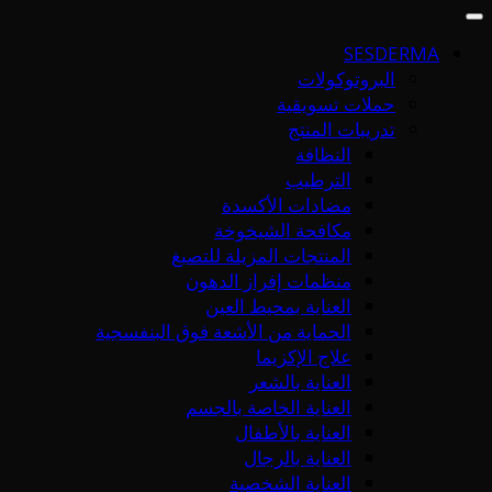
SESDERMA
البروتوكولات
حملات تسويقية
تدريبات المنتج
النظافة
الترطيب
مضادات الأكسدة
مكافحة الشيخوخة
المنتجات المزيلة للتصبغ
منظمات إفراز الدهون
العناية بمحيط العين
الحماية من الأشعة فوق البنفسجية
علاج الإكزيما
العناية بالشعر
العناية الخاصة بالجسم
العناية بالأطفال
العناية بالرجال
العناية الشخصية