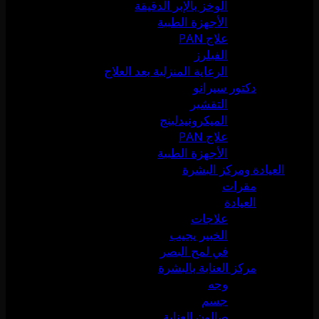
الوخز بالإبر الدقيقة
الأجهزة الطبية
علاج PAN
الفيلرز
الرعاية المنزلية بعد العلاج
دكتور سيرانو
التقشير
الميكرونيدلينج
علاج PAN
الأجهزة الطبية
العيادة ومركز البشرة
مقرات
العيادة
علاجات
الخبير يجيب
في لمح البصر
مركز العناية بالبشرة
وجه
جسم
صالون العناية