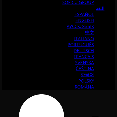
SOFICU GROUP
اللغة
ESPAÑOL
ENGLISH
РУССК. ЯЗЫК
中文
ITALIANO
PORTUGUÉS
DEUTSCH
FRANÇAIS
SVENSKA
ČEŠTINA
한국어
POLSKY
ROMÂNĂ