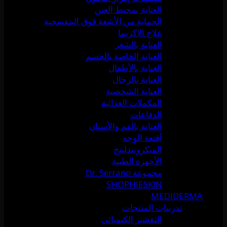
العناية بمحيط العين
الحماية من الأشعة فوق البنفسجية
علاج الإكزيما
العناية بالشعر
العناية الخاصة بالجسم
العناية بالأطفال
العناية بالرجال
العناية الشخصية
المكملات الغذائية
الدفاعات
العناية بالفم والأسنان
أقنعة الوجه
الميكرونيدلينج
الأجهزة الطبية
مجموعة Dr. Serrano
SHOPHIESKIN
MEDIDERMA
تدريبات المنتجات
التقشير الكيميائي