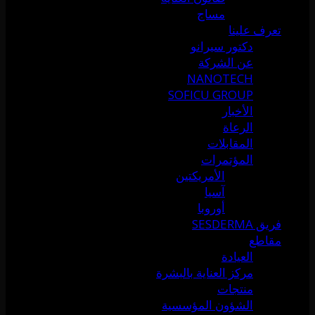
مساج
تعرف علينا
دكتور سيرانو
عن الشركة
NANOTECH
SOFICU GROUP
الأخبار
الرعاة
المقابلات
المؤتمرات
الأمريكتين
آسيا
أوروبا
فريق SESDERMA
مقاطع
العيادة
مركز العناية بالبشرة
منتجات
الشؤون المؤسسية