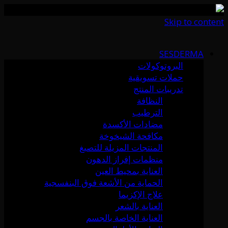
Skip to content
SESDERMA
البروتوكولات
حملات تسويقية
تدريبات المنتج
النظافة
الترطيب
مضادات الأكسدة
مكافحة الشيخوخة
المنتجات المزيلة للتصبغ
منظمات إفراز الدهون
العناية بمحيط العين
الحماية من الأشعة فوق البنفسجية
علاج الإكزيما
العناية بالشعر
العناية الخاصة بالجسم