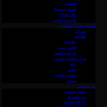
التقشير
الميكرونيدلينج
علاج PAN
الأجهزة الطبية
العيادة ومركز البشرة
مقرات
العيادة
علاجات
الخبير يجيب
في لمح البصر
مركز العناية بالبشرة
وجه
جسم
صالون العناية
مساج
تعرف علينا
دكتور سيرانو
عن الشركة
NANOTECH