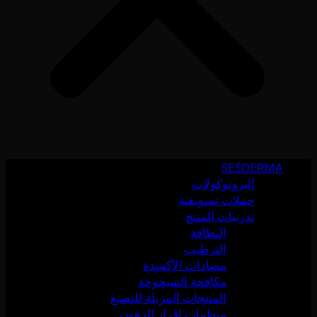
SESDERMA
البروتوكولات
حملات تسويقية
تدريبات المنتج
النظافة
الترطيب
مضادات الأكسدة
مكافحة الشيخوخة
المنتجات المزيلة للتصبغ
منظمات إفراز الدهون