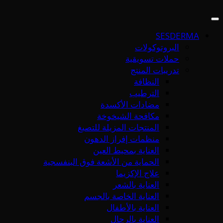
SESDERMA
البروتوكولات
حملات تسويقية
تدريبات المنتج
النظافة
الترطيب
مضادات الأكسدة
مكافحة الشيخوخة
المنتجات المزيلة للتصبغ
منظمات إفراز الدهون
العناية بمحيط العين
الحماية من الأشعة فوق البنفسجية
علاج الإكزيما
العناية بالشعر
العناية الخاصة بالجسم
العناية بالأطفال
العناية بالرجال