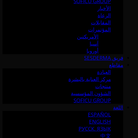
SOFICU GROUP
الأخبار
الرعاة
المقابلات
المؤتمرات
الأمريكتين
آسيا
أوروبا
فريق SESDERMA
مقاطع
العيادة
مركز العناية بالبشرة
منتجات
الشؤون المؤسسية
SOFICU GROUP
اللغة
ESPAÑOL
ENGLISH
РУССК. ЯЗЫК
中文