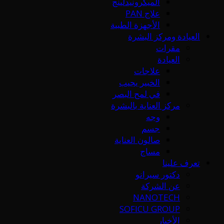
الميكرونيدلينج
علاج PAN
الأجهزة الطبية
العيادة ومركز البشرة
مقرات
العيادة
علاجات
الخبير يجيب
في لمح البصر
مركز العناية بالبشرة
وجه
جسم
صالون العناية
مساج
تعرف علينا
دكتور سيرانو
عن الشركة
NANOTECH
SOFICU GROUP
الأخبار