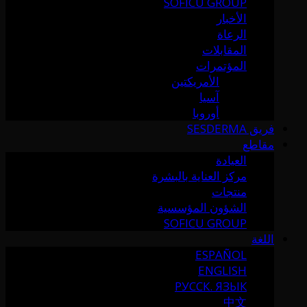
SOFICU GROUP
الأخبار
الرعاة
المقابلات
المؤتمرات
الأمريكتين
آسيا
أوروبا
فريق SESDERMA
مقاطع
العيادة
مركز العناية بالبشرة
منتجات
الشؤون المؤسسية
SOFICU GROUP
اللغة
ESPAÑOL
ENGLISH
РУССК. ЯЗЫК
中文