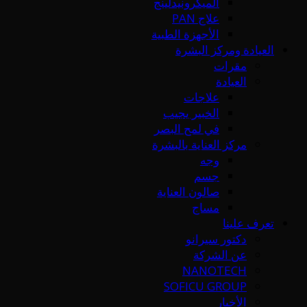
الميكرونيدلينج
علاج PAN
الأجهزة الطبية
العيادة ومركز البشرة
مقرات
العيادة
علاجات
الخبير يجيب
في لمح البصر
مركز العناية بالبشرة
وجه
جسم
صالون العناية
مساج
تعرف علينا
دكتور سيرانو
عن الشركة
NANOTECH
SOFICU GROUP
الأخبار