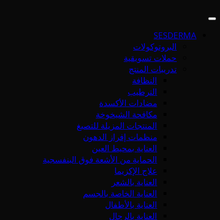
SESDERMA
البروتوكولات
حملات تسويقية
تدريبات المنتج
النظافة
الترطيب
مضادات الأكسدة
مكافحة الشيخوخة
المنتجات المزيلة للتصبغ
منظمات إفراز الدهون
العناية بمحيط العين
الحماية من الأشعة فوق البنفسجية
علاج الإكزيما
العناية بالشعر
العناية الخاصة بالجسم
العناية بالأطفال
العناية بالرجال