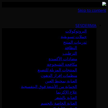
Skip to content
SESDERMA
البروتوكولات
حملات تسويقية
تدريبات المنتج
النظافة
الترطيب
مضادات الأكسدة
مكافحة الشيخوخة
المنتجات المزيلة للتصبغ
منظمات إفراز الدهون
العناية بمحيط العين
الحماية من الأشعة فوق البنفسجية
علاج الإكزيما
العناية بالشعر
العناية الخاصة بالجسم