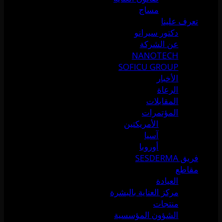
مساج
تعرف علينا
دكتور سيرانو
عن الشركة
NANOTECH
SOFICU GROUP
الأخبار
الرعاة
المقابلات
المؤتمرات
الأمريكتين
آسيا
أوروبا
فريق SESDERMA
مقاطع
العيادة
مركز العناية بالبشرة
منتجات
الشؤون المؤسسية