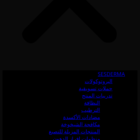
SESDERMA
البروتوكولات
حملات تسويقية
تدريبات المنتج
النظافة
الترطيب
مضادات الأكسدة
مكافحة الشيخوخة
المنتجات المزيلة للتصبغ
منظمات إفراز الدهون