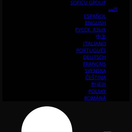
SOFICU GROUP
اللغة
ESPAÑOL
ENGLISH
РУССК. ЯЗЫК
中文
ITALIANO
PORTUGUÉS
DEUTSCH
FRANÇAIS
SVENSKA
ČEŠTINA
한국어
POLSKY
ROMÂNĂ