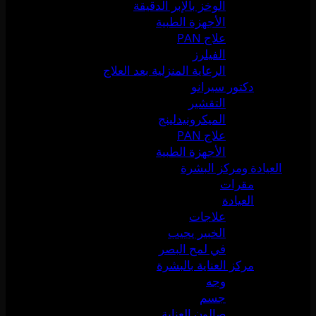
الوخز بالإبر الدقيقة
الأجهزة الطبية
علاج PAN
الفيلرز
الرعاية المنزلية بعد العلاج
دكتور سيرانو
التقشير
الميكرونيدلينج
علاج PAN
الأجهزة الطبية
العيادة ومركز البشرة
مقرات
العيادة
علاجات
الخبير يجيب
في لمح البصر
مركز العناية بالبشرة
وجه
جسم
صالون العناية