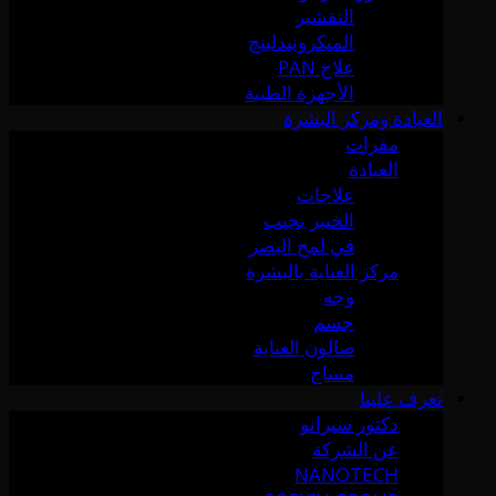
التقشير
الميكرونيدلينج
علاج PAN
الأجهزة الطبية
العيادة ومركز البشرة
مقرات
العيادة
علاجات
الخبير يجيب
في لمح البصر
مركز العناية بالبشرة
وجه
جسم
صالون العناية
مساج
تعرف علينا
دكتور سيرانو
عن الشركة
NANOTECH