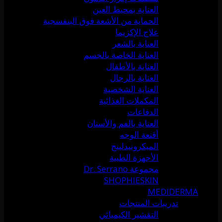
العناية بمحيط العين
الحماية من الأشعة فوق البنفسجية
علاج الإكزيما
العناية بالشعر
العناية الخاصة بالجسم
العناية بالأطفال
العناية بالرجال
العناية الشخصية
المكملات الغذائية
الدفاعات
العناية بالفم والأسنان
أقنعة الوجه
الميكرونيدلينج
الأجهزة الطبية
مجموعة Dr. Serrano
SHOPHIESKIN
MEDIDERMA
تدريبات المنتجات
التقشير الكيميائي