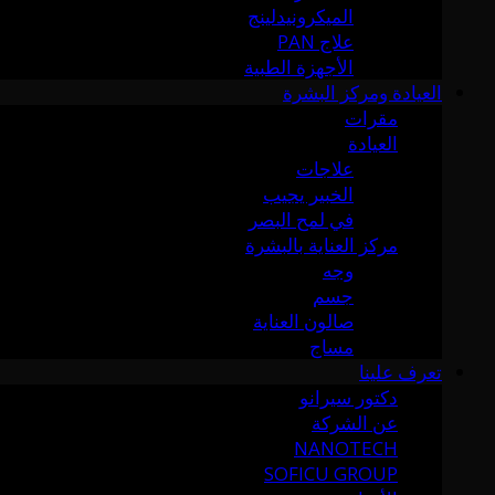
الميكرونيدلينج
علاج PAN
الأجهزة الطبية
العيادة ومركز البشرة
مقرات
العيادة
علاجات
الخبير يجيب
في لمح البصر
مركز العناية بالبشرة
وجه
جسم
صالون العناية
مساج
تعرف علينا
دكتور سيرانو
عن الشركة
NANOTECH
SOFICU GROUP