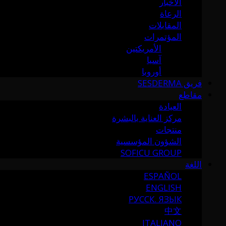
الأخبار
الرعاة
المقابلات
المؤتمرات
الأمريكتين
آسيا
أوروبا
فريق SESDERMA
مقاطع
العيادة
مركز العناية بالبشرة
منتجات
الشؤون المؤسسية
SOFICU GROUP
اللغة
ESPAÑOL
ENGLISH
РУССК. ЯЗЫК
中文
ITALIANO