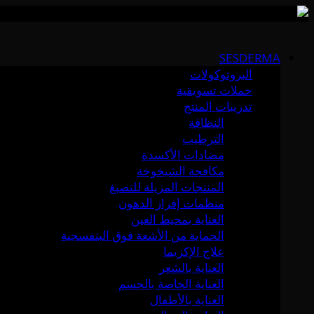
Skip
to
SESDERMA
content
البروتوكولات
حملات تسويقية
تدريبات المنتج
النظافة
الترطيب
مضادات الأكسدة
مكافحة الشيخوخة
المنتجات المزيلة للتصبغ
منظمات إفراز الدهون
العناية بمحيط العين
الحماية من الأشعة فوق البنفسجية
علاج الإكزيما
العناية بالشعر
العناية الخاصة بالجسم
العناية بالأطفال