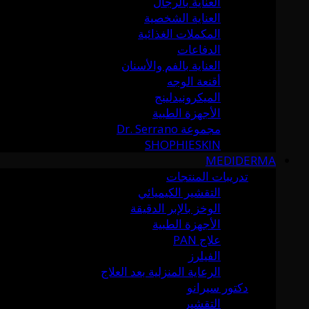
العناية بالرجال
العناية الشخصية
المكملات الغذائية
الدفاعات
العناية بالفم والأسنان
أقنعة الوجه
الميكرونيدلينج
الأجهزة الطبية
مجموعة Dr. Serrano
SHOPHIESKIN
MEDIDERMA
تدريبات المنتجات
التقشير الكيميائي
الوخز بالإبر الدقيقة
الأجهزة الطبية
علاج PAN
الفيلرز
الرعاية المنزلية بعد العلاج
دكتور سيرانو
التقشير