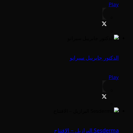
Play
الدكتور جابرييل سيرانو
Play
Sesderma البرازيل – الافتتاح