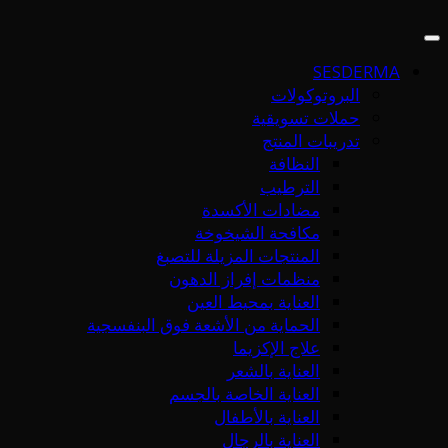
SESDERMA
البروتوكولات
حملات تسويقية
تدريبات المنتج
النظافة
الترطيب
مضادات الأكسدة
مكافحة الشيخوخة
المنتجات المزيلة للتصبغ
منظمات إفراز الدهون
العناية بمحيط العين
الحماية من الأشعة فوق البنفسجية
علاج الإكزيما
العناية بالشعر
العناية الخاصة بالجسم
العناية بالأطفال
العناية بالرجال