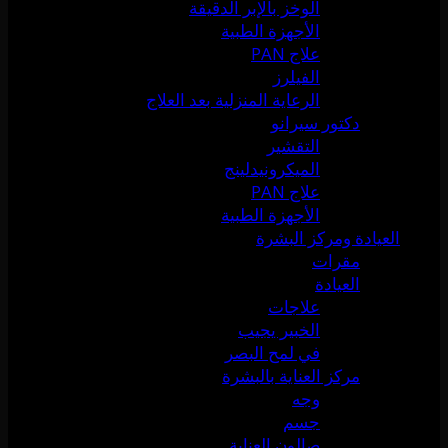
الوخز بالإبر الدقيقة
الأجهزة الطبية
علاج PAN
الفيلرز
الرعاية المنزلية بعد العلاج
دكتور سيرانو
التقشير
الميكرونيدلينج
علاج PAN
الأجهزة الطبية
العيادة ومركز البشرة
مقرات
العيادة
علاجات
الخبير يجيب
في لمح البصر
مركز العناية بالبشرة
وجه
جسم
صالون العناية