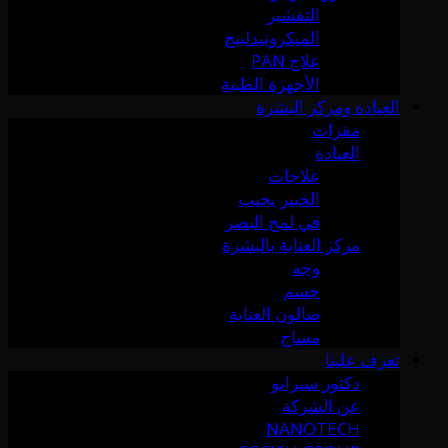
التقشير
الميكرونيدلينج
علاج PAN
الأجهزة الطبية
العيادة ومركز البشرة
مقرات
العيادة
علاجات
الخبير يجيب
في لمح البصر
مركز العناية بالبشرة
وجه
جسم
صالون العناية
مساج
تعرف علينا
دكتور سيرانو
عن الشركة
NANOTECH