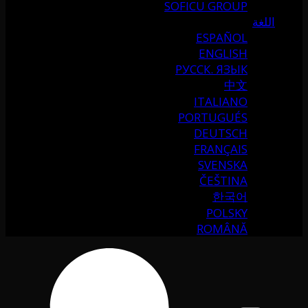
SOFICU GROUP
اللغة
ESPAÑOL
ENGLISH
РУССК. ЯЗЫК
中文
ITALIANO
PORTUGUÉS
DEUTSCH
FRANÇAIS
SVENSKA
ČEŠTINA
한국어
POLSKY
ROMÂNĂ