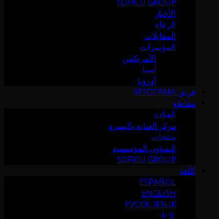
SOFICU GROUP
الأخبار
الرعاة
المقابلات
المؤتمرات
الأمريكتين
آسيا
أوروبا
فريق SESDERMA
مقاطع
العيادة
مركز العناية بالبشرة
منتجات
الشؤون المؤسسية
SOFICU GROUP
اللغة
ESPAÑOL
ENGLISH
РУССК. ЯЗЫК
中文