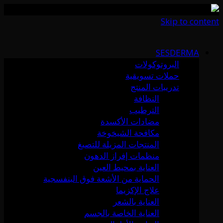
Skip to content
SESDERMA
البروتوكولات
حملات تسويقية
تدريبات المنتج
النظافة
الترطيب
مضادات الأكسدة
مكافحة الشيخوخة
المنتجات المزيلة للتصبغ
منظمات إفراز الدهون
العناية بمحيط العين
الحماية من الأشعة فوق البنفسجية
علاج الإكزيما
العناية بالشعر
العناية الخاصة بالجسم