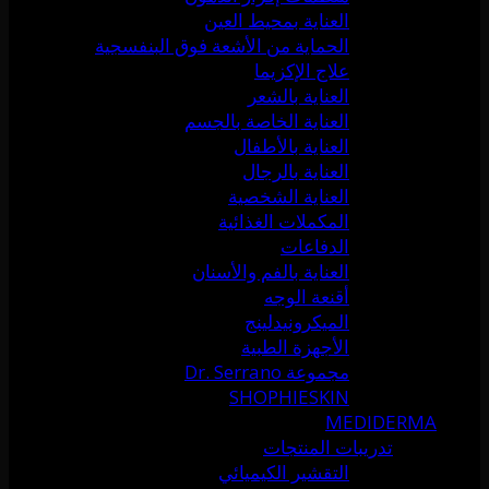
العناية بمحيط العين
الحماية من الأشعة فوق البنفسجية
علاج الإكزيما
العناية بالشعر
العناية الخاصة بالجسم
العناية بالأطفال
العناية بالرجال
العناية الشخصية
المكملات الغذائية
الدفاعات
العناية بالفم والأسنان
أقنعة الوجه
الميكرونيدلينج
الأجهزة الطبية
مجموعة Dr. Serrano
SHOPHIESKIN
MEDIDERMA
تدريبات المنتجات
التقشير الكيميائي