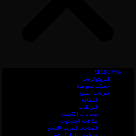
SESDERMA
البروتوكولات
حملات تسويقية
تدريبات المنتج
النظافة
الترطيب
مضادات الأكسدة
مكافحة الشيخوخة
المنتجات المزيلة للتصبغ
منظمات إفراز الدهون