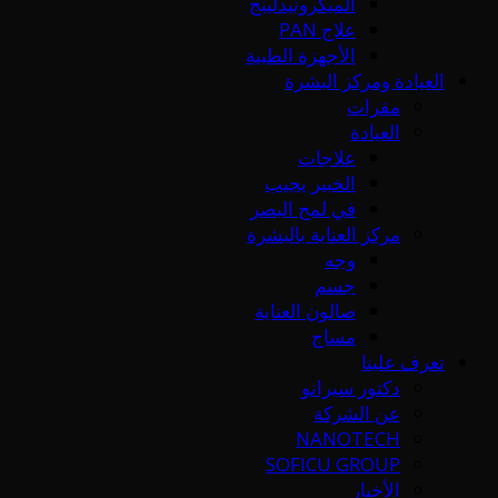
الميكرونيدلينج
علاج PAN
الأجهزة الطبية
العيادة ومركز البشرة
مقرات
العيادة
علاجات
الخبير يجيب
في لمح البصر
مركز العناية بالبشرة
وجه
جسم
صالون العناية
مساج
تعرف علينا
دكتور سيرانو
عن الشركة
NANOTECH
SOFICU GROUP
الأخبار