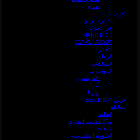
مساج
تعرف علينا
دكتور سيرانو
عن الشركة
NANOTECH
SOFICU GROUP
الأخبار
الرعاة
المقابلات
المؤتمرات
الأمريكتين
آسيا
أوروبا
فريق SESDERMA
مقاطع
العيادة
مركز العناية بالبشرة
منتجات
الشؤون المؤسسية