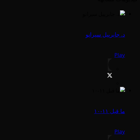
د. جابرييل سيرانو
Play
ما قبل ١١-١٠
Play