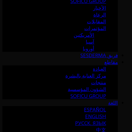
SOFICU GROUP
الأخبار
الرعاة
المقابلات
المؤتمرات
الأمريكتين
آسيا
أوروبا
فريق SESDERMA
مقاطع
العيادة
مركز العناية بالبشرة
منتجات
الشؤون المؤسسية
SOFICU GROUP
اللغة
ESPAÑOL
ENGLISH
РУССК. ЯЗЫК
中文