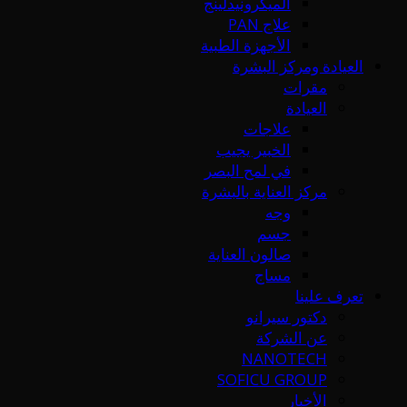
الميكرونيدلينج
علاج PAN
الأجهزة الطبية
العيادة ومركز البشرة
مقرات
العيادة
علاجات
الخبير يجيب
في لمح البصر
مركز العناية بالبشرة
وجه
جسم
صالون العناية
مساج
تعرف علينا
دكتور سيرانو
عن الشركة
NANOTECH
SOFICU GROUP
الأخبار