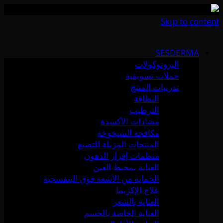
Skip to content
SESDERMA
البروتوكولات
حملات تسويقية
تدريبات المنتج
النظافة
الترطيب
مضادات الأكسدة
مكافحة الشيخوخة
المنتجات المزيلة للتصبغ
منظمات إفراز الدهون
العناية بمحيط العين
الحماية من الأشعة فوق البنفسجية
علاج الإكزيما
العناية بالشعر
العناية الخاصة بالجسم