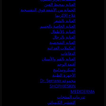
العناية بمحيط العين
الحماية من الأشعة فوق البنفسجية
علاج الإكزيما
العناية بالشعر
العناية الخاصة بالجسم
العناية بالأطفال
العناية بالرجال
العناية الشخصية
المكملات الغذائية
الدفاعات
العناية بالفم والأسنان
أقنعة الوجه
الميكرونيدلينج
الأجهزة الطبية
مجموعة Dr. Serrano
SHOPHIESKIN
MEDIDERMA
تدريبات المنتجات
التقشير الكيميائي