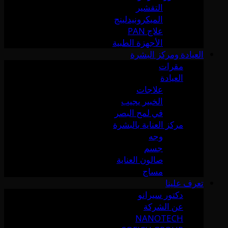
التقشير
الميكرونيدلينج
علاج PAN
الأجهزة الطبية
العيادة ومركز البشرة
مقرات
العيادة
علاجات
الخبير يجيب
في لمح البصر
مركز العناية بالبشرة
وجه
جسم
صالون العناية
مساج
تعرف علينا
دكتور سيرانو
عن الشركة
NANOTECH