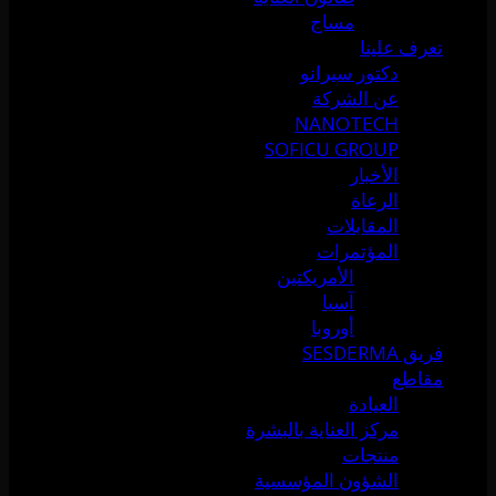
مساج
تعرف علينا
دكتور سيرانو
عن الشركة
NANOTECH
SOFICU GROUP
الأخبار
الرعاة
المقابلات
المؤتمرات
الأمريكتين
آسيا
أوروبا
فريق SESDERMA
مقاطع
العيادة
مركز العناية بالبشرة
منتجات
الشؤون المؤسسية