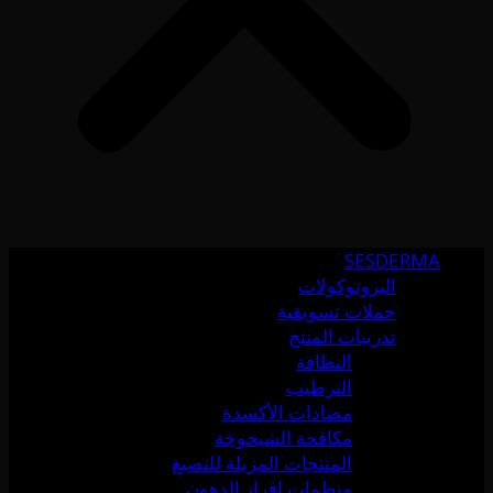
SESDERMA
البروتوكولات
حملات تسويقية
تدريبات المنتج
النظافة
الترطيب
مضادات الأكسدة
مكافحة الشيخوخة
المنتجات المزيلة للتصبغ
منظمات إفراز الدهون