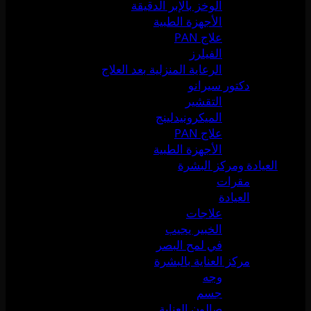
الوخز بالإبر الدقيقة
الأجهزة الطبية
علاج PAN
الفيلرز
الرعاية المنزلية بعد العلاج
دكتور سيرانو
التقشير
الميكرونيدلينج
علاج PAN
الأجهزة الطبية
العيادة ومركز البشرة
مقرات
العيادة
علاجات
الخبير يجيب
في لمح البصر
مركز العناية بالبشرة
وجه
جسم
صالون العناية