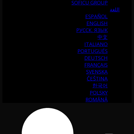
SOFICU GROUP
اللغة
ESPAÑOL
ENGLISH
РУССК. ЯЗЫК
中文
ITALIANO
PORTUGUÉS
DEUTSCH
FRANÇAIS
SVENSKA
ČEŠTINA
한국어
POLSKY
ROMÂNĂ