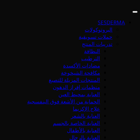
SESDERMA
البروتوكولات
حملات تسويقية
تدريبات المنتج
النظافة
الترطيب
مضادات الأكسدة
مكافحة الشيخوخة
المنتجات المزيلة للتصبغ
منظمات إفراز الدهون
العناية بمحيط العين
الحماية من الأشعة فوق البنفسجية
علاج الإكزيما
العناية بالشعر
العناية الخاصة بالجسم
العناية بالأطفال
العناية بالرجال