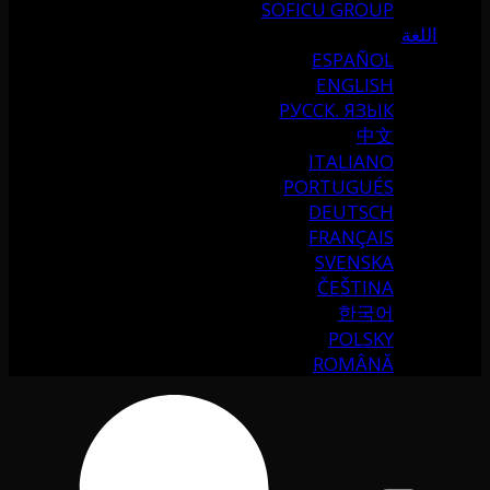
SOFICU GROUP
اللغة
ESPAÑOL
ENGLISH
РУССК. ЯЗЫК
中文
ITALIANO
PORTUGUÉS
DEUTSCH
FRANÇAIS
SVENSKA
ČEŠTINA
한국어
POLSKY
ROMÂNĂ