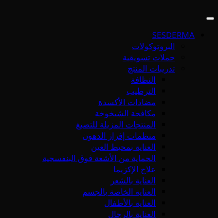
SESDERMA
البروتوكولات
حملات تسويقية
تدريبات المنتج
النظافة
الترطيب
مضادات الأكسدة
مكافحة الشيخوخة
المنتجات المزيلة للتصبغ
منظمات إفراز الدهون
العناية بمحيط العين
الحماية من الأشعة فوق البنفسجية
علاج الإكزيما
العناية بالشعر
العناية الخاصة بالجسم
العناية بالأطفال
العناية بالرجال