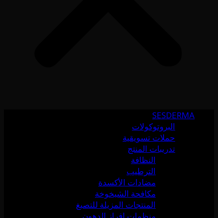
SESDERMA
البروتوكولات
حملات تسويقية
تدريبات المنتج
النظافة
الترطيب
مضادات الأكسدة
مكافحة الشيخوخة
المنتجات المزيلة للتصبغ
منظمات إفراز الدهون