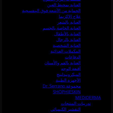
العناية بمحيط العين
الحماية من الأشعة فوق البنفسجية
علاج الإكزيما
العناية بالشعر
العناية الخاصة بالجسم
العناية بالأطفال
العناية بالرجال
العناية الشخصية
المكملات الغذائية
الدفاعات
العناية بالفم والأسنان
أقنعة الوجه
الميكرونيدلينج
الأجهزة الطبية
مجموعة Dr. Serrano
SHOPHIESKIN
MEDIDERMA
تدريبات المنتجات
التقشير الكيميائي