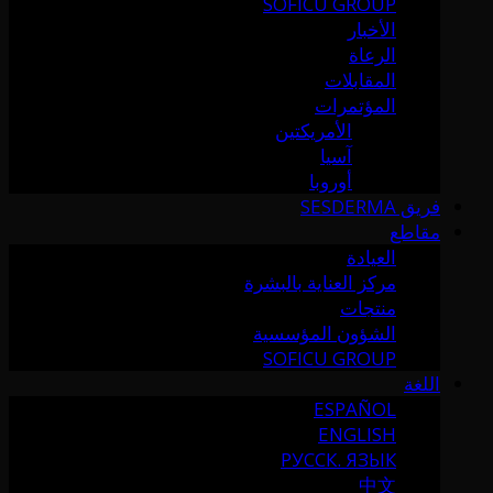
SOFICU GROUP
الأخبار
الرعاة
المقابلات
المؤتمرات
الأمريكتين
آسيا
أوروبا
فريق SESDERMA
مقاطع
العيادة
مركز العناية بالبشرة
منتجات
الشؤون المؤسسية
SOFICU GROUP
اللغة
ESPAÑOL
ENGLISH
РУССК. ЯЗЫК
中文