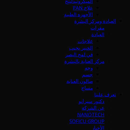
الميكرونيدلينج
علاج PAN
الأجهزة الطبية
العيادة ومركز البشرة
مقرات
العيادة
علاجات
الخبير يجيب
في لمح البصر
مركز العناية بالبشرة
وجه
جسم
صالون العناية
مساج
تعرف علينا
دكتور سيرانو
عن الشركة
NANOTECH
SOFICU GROUP
الأخبار