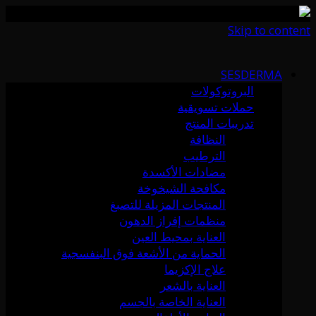
Skip to content
SESDERMA
البروتوكولات
حملات تسويقية
تدريبات المنتج
النظافة
الترطيب
مضادات الأكسدة
مكافحة الشيخوخة
المنتجات المزيلة للتصبغ
منظمات إفراز الدهون
العناية بمحيط العين
الحماية من الأشعة فوق البنفسجية
علاج الإكزيما
العناية بالشعر
العناية الخاصة بالجسم