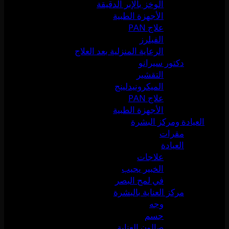
الوخز بالإبر الدقيقة
الأجهزة الطبية
علاج PAN
الفيلرز
الرعاية المنزلية بعد العلاج
دكتور سيرانو
التقشير
الميكرونيدلينج
علاج PAN
الأجهزة الطبية
العيادة ومركز البشرة
مقرات
العيادة
علاجات
الخبير يجيب
في لمح البصر
مركز العناية بالبشرة
وجه
جسم
صالون العناية