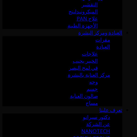
التقشير
الميكرونيدلينج
علاج PAN
الأجهزة الطبية
العيادة ومركز البشرة
مقرات
العيادة
علاجات
الخبير يجيب
في لمح البصر
مركز العناية بالبشرة
وجه
جسم
صالون العناية
مساج
تعرف علينا
دكتور سيرانو
عن الشركة
NANOTECH