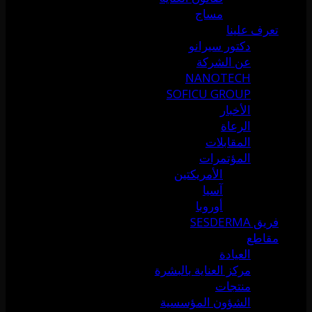
مساج
تعرف علينا
دكتور سيرانو
عن الشركة
NANOTECH
SOFICU GROUP
الأخبار
الرعاة
المقابلات
المؤتمرات
الأمريكتين
آسيا
أوروبا
فريق SESDERMA
مقاطع
العيادة
مركز العناية بالبشرة
منتجات
الشؤون المؤسسية