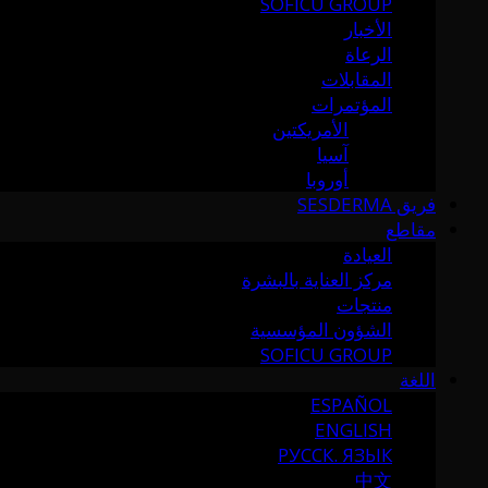
SOFICU GROUP
الأخبار
الرعاة
المقابلات
المؤتمرات
الأمريكتين
آسيا
أوروبا
فريق SESDERMA
مقاطع
العيادة
مركز العناية بالبشرة
منتجات
الشؤون المؤسسية
SOFICU GROUP
اللغة
ESPAÑOL
ENGLISH
РУССК. ЯЗЫК
中文