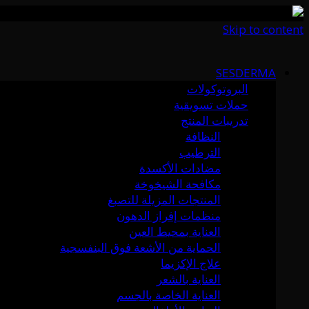
Skip to content
SESDERMA
البروتوكولات
حملات تسويقية
تدريبات المنتج
النظافة
الترطيب
مضادات الأكسدة
مكافحة الشيخوخة
المنتجات المزيلة للتصبغ
منظمات إفراز الدهون
العناية بمحيط العين
الحماية من الأشعة فوق البنفسجية
علاج الإكزيما
العناية بالشعر
العناية الخاصة بالجسم