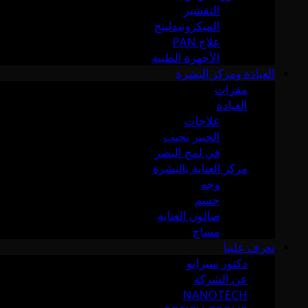
التقشير
الميكرونيدلينج
علاج PAN
الأجهزة الطبية
العيادة ومركز البشرة
مقرات
العيادة
علاجات
الخبير يجيب
في لمح البصر
مركز العناية بالبشرة
وجه
جسم
صالون العناية
مساج
تعرف علينا
دكتور سيرانو
عن الشركة
NANOTECH