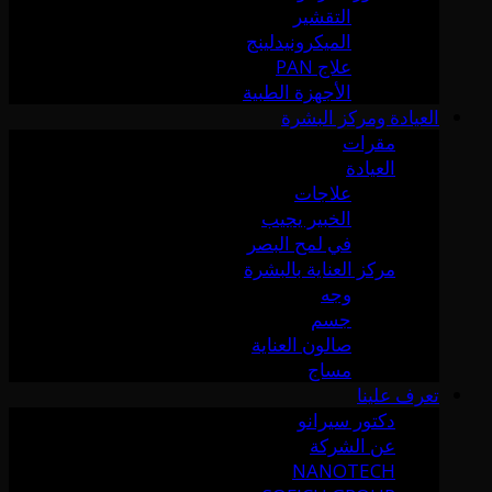
التقشير
الميكرونيدلينج
علاج PAN
الأجهزة الطبية
العيادة ومركز البشرة
مقرات
العيادة
علاجات
الخبير يجيب
في لمح البصر
مركز العناية بالبشرة
وجه
جسم
صالون العناية
مساج
تعرف علينا
دكتور سيرانو
عن الشركة
NANOTECH