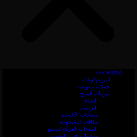
SESDERMA
البروتوكولات
حملات تسويقية
تدريبات المنتج
النظافة
الترطيب
مضادات الأكسدة
مكافحة الشيخوخة
المنتجات المزيلة للتصبغ
منظمات إفراز الدهون