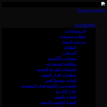
Skip to content
SESDERMA
البروتوكولات
حملات تسويقية
تدريبات المنتج
النظافة
الترطيب
مضادات الأكسدة
مكافحة الشيخوخة
المنتجات المزيلة للتصبغ
منظمات إفراز الدهون
العناية بمحيط العين
الحماية من الأشعة فوق البنفسجية
علاج الإكزيما
العناية بالشعر
العناية الخاصة بالجسم