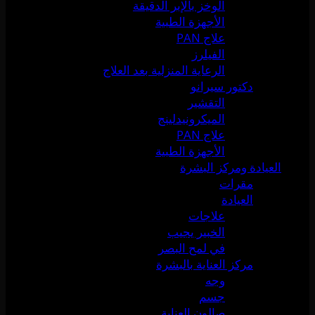
الوخز بالإبر الدقيقة
الأجهزة الطبية
علاج PAN
الفيلرز
الرعاية المنزلية بعد العلاج
دكتور سيرانو
التقشير
الميكرونيدلينج
علاج PAN
الأجهزة الطبية
العيادة ومركز البشرة
مقرات
العيادة
علاجات
الخبير يجيب
في لمح البصر
مركز العناية بالبشرة
وجه
جسم
صالون العناية