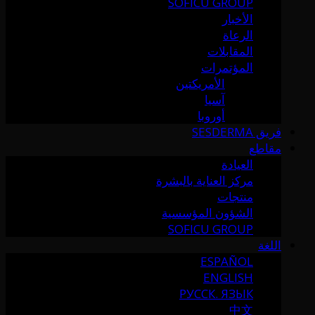
SOFICU GROUP
الأخبار
الرعاة
المقابلات
المؤتمرات
الأمريكتين
آسيا
أوروبا
فريق SESDERMA
مقاطع
العيادة
مركز العناية بالبشرة
منتجات
الشؤون المؤسسية
SOFICU GROUP
اللغة
ESPAÑOL
ENGLISH
РУССК. ЯЗЫК
中文