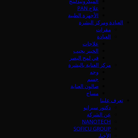
الميكرونيدلينج
علاج PAN
الأجهزة الطبية
العيادة ومركز البشرة
مقرات
العيادة
علاجات
الخبير يجيب
في لمح البصر
مركز العناية بالبشرة
وجه
جسم
صالون العناية
مساج
تعرف علينا
دكتور سيرانو
عن الشركة
NANOTECH
SOFICU GROUP
الأخبار