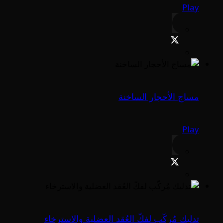
Play
مساج الأحجار الساخنة
Play
تدليك مُركّب لفكّ العُقد العضلية والاسترخاء