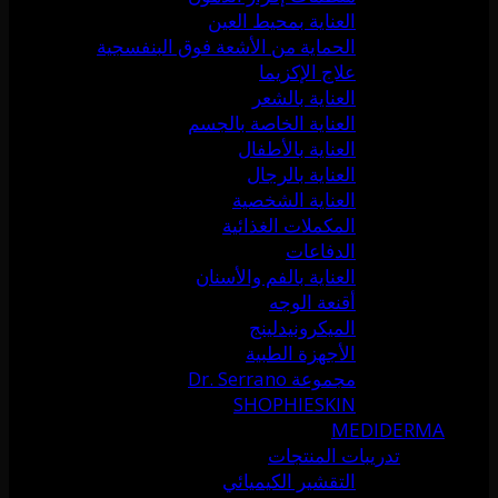
العناية بمحيط العين
الحماية من الأشعة فوق البنفسجية
علاج الإكزيما
العناية بالشعر
العناية الخاصة بالجسم
العناية بالأطفال
العناية بالرجال
العناية الشخصية
المكملات الغذائية
الدفاعات
العناية بالفم والأسنان
أقنعة الوجه
الميكرونيدلينج
الأجهزة الطبية
مجموعة Dr. Serrano
SHOPHIESKIN
MEDIDERMA
تدريبات المنتجات
التقشير الكيميائي