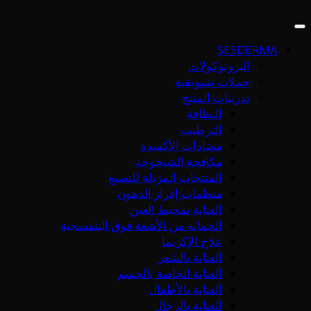
SESDERMA
البروتوكولات
حملات تسويقية
تدريبات المنتج
النظافة
الترطيب
مضادات الأكسدة
مكافحة الشيخوخة
المنتجات المزيلة للتصبغ
منظمات إفراز الدهون
العناية بمحيط العين
الحماية من الأشعة فوق البنفسجية
علاج الإكزيما
العناية بالشعر
العناية الخاصة بالجسم
العناية بالأطفال
العناية بالرجال