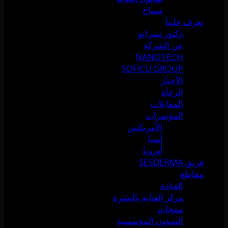
مساج
تعرف علينا
دكتور سيرانو
عن الشركة
NANOTECH
SOFICU GROUP
الأخبار
الرعاة
المقابلات
المؤتمرات
الأمريكتين
آسيا
أوروبا
فريق SESDERMA
مقاطع
العيادة
مركز العناية بالبشرة
منتجات
الشؤون المؤسسية