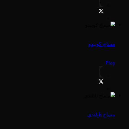
مساج كوبيدو
Play
مساج تايلندي