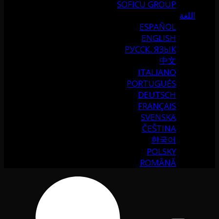
SOFICU GROUP
اللغة
ESPAÑOL
ENGLISH
РУССК. ЯЗЫК
中文
ITALIANO
PORTUGUÉS
DEUTSCH
FRANÇAIS
SVENSKA
ČEŠTINA
한국어
POLSKY
ROMÂNĂ