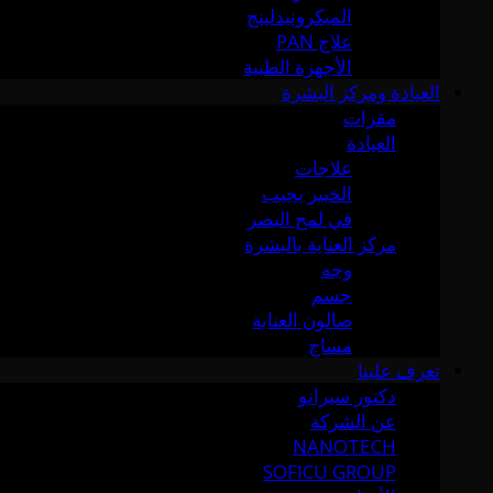
الميكرونيدلينج
علاج PAN
الأجهزة الطبية
العيادة ومركز البشرة
مقرات
العيادة
علاجات
الخبير يجيب
في لمح البصر
مركز العناية بالبشرة
وجه
جسم
صالون العناية
مساج
تعرف علينا
دكتور سيرانو
عن الشركة
NANOTECH
SOFICU GROUP