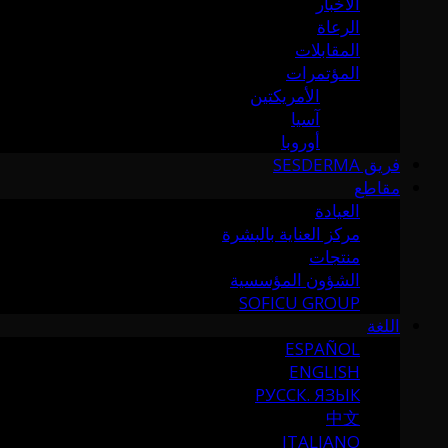
الأخبار
الرعاة
المقابلات
المؤتمرات
الأمريكتين
آسيا
أوروبا
فريق SESDERMA
مقاطع
العيادة
مركز العناية بالبشرة
منتجات
الشؤون المؤسسية
SOFICU GROUP
اللغة
ESPAÑOL
ENGLISH
РУССК. ЯЗЫК
中文
ITALIANO