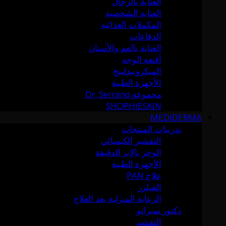
العناية بالرجال
العناية الشخصية
المكملات الغذائية
الدفاعات
العناية بالفم والأسنان
أقنعة الوجه
الميكرونيدلينج
الأجهزة الطبية
مجموعة Dr. Serrano
SHOPHIESKIN
MEDIDERMA
تدريبات المنتجات
التقشير الكيميائي
الوخز بالإبر الدقيقة
الأجهزة الطبية
علاج PAN
الفيلرز
الرعاية المنزلية بعد العلاج
دكتور سيرانو
التقشير