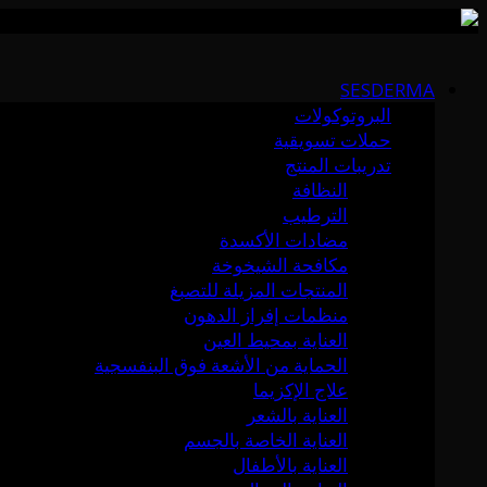
Skip
to
SESDERMA
content
البروتوكولات
حملات تسويقية
تدريبات المنتج
النظافة
الترطيب
مضادات الأكسدة
مكافحة الشيخوخة
المنتجات المزيلة للتصبغ
منظمات إفراز الدهون
العناية بمحيط العين
الحماية من الأشعة فوق البنفسجية
علاج الإكزيما
العناية بالشعر
العناية الخاصة بالجسم
العناية بالأطفال