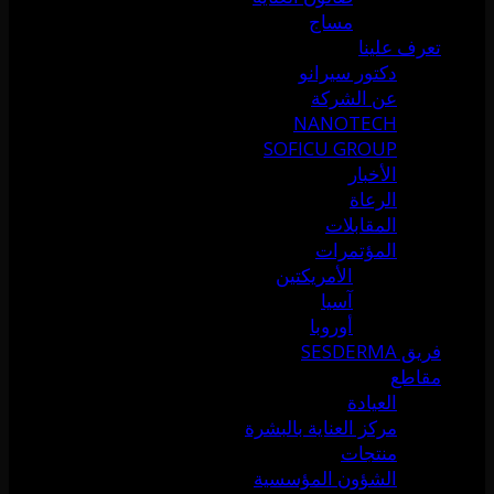
مساج
تعرف علينا
دكتور سيرانو
عن الشركة
NANOTECH
SOFICU GROUP
الأخبار
الرعاة
المقابلات
المؤتمرات
الأمريكتين
آسيا
أوروبا
فريق SESDERMA
مقاطع
العيادة
مركز العناية بالبشرة
منتجات
الشؤون المؤسسية