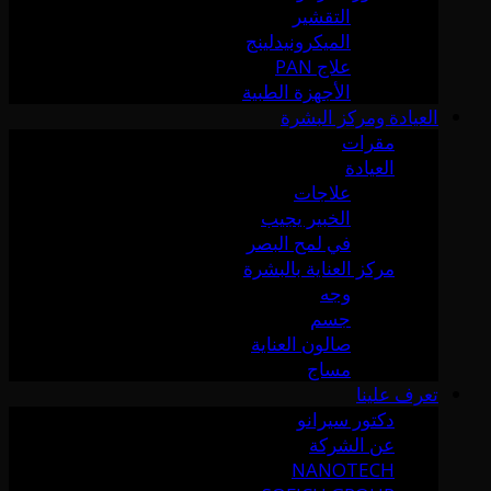
التقشير
الميكرونيدلينج
علاج PAN
الأجهزة الطبية
العيادة ومركز البشرة
مقرات
العيادة
علاجات
الخبير يجيب
في لمح البصر
مركز العناية بالبشرة
وجه
جسم
صالون العناية
مساج
تعرف علينا
دكتور سيرانو
عن الشركة
NANOTECH