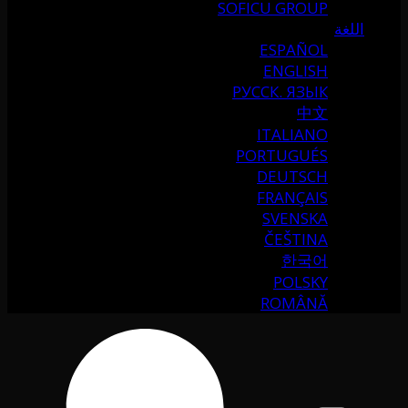
SOFICU GROUP
اللغة
ESPAÑOL
ENGLISH
РУССК. ЯЗЫК
中文
ITALIANO
PORTUGUÉS
DEUTSCH
FRANÇAIS
SVENSKA
ČEŠTINA
한국어
POLSKY
ROMÂNĂ