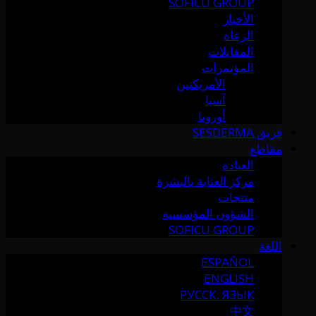
SOFICU GROUP
الأخبار
الرعاة
المقابلات
المؤتمرات
الأمريكتين
آسيا
أوروبا
فريق SESDERMA
مقاطع
العيادة
مركز العناية بالبشرة
منتجات
الشؤون المؤسسية
SOFICU GROUP
اللغة
ESPAÑOL
ENGLISH
РУССК. ЯЗЫК
中文