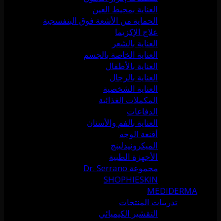
العناية بمحيط العين
الحماية من الأشعة فوق البنفسجية
علاج الإكزيما
العناية بالشعر
العناية الخاصة بالجسم
العناية بالأطفال
العناية بالرجال
العناية الشخصية
المكملات الغذائية
الدفاعات
العناية بالفم والأسنان
أقنعة الوجه
الميكرونيدلينج
الأجهزة الطبية
مجموعة Dr. Serrano
SHOPHIESKIN
MEDIDERMA
تدريبات المنتجات
التقشير الكيميائي