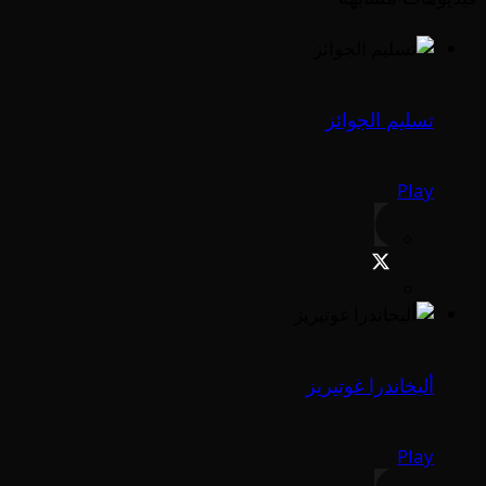
تسليم الجوائز
Play
أليخاندرا غوتيريز
Play