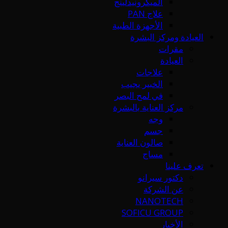
الميكرونيدلينج
علاج PAN
الأجهزة الطبية
العيادة ومركز البشرة
مقرات
العيادة
علاجات
الخبير يجيب
في لمح البصر
مركز العناية بالبشرة
وجه
جسم
صالون العناية
مساج
تعرف علينا
دكتور سيرانو
عن الشركة
NANOTECH
SOFICU GROUP
الأخبار