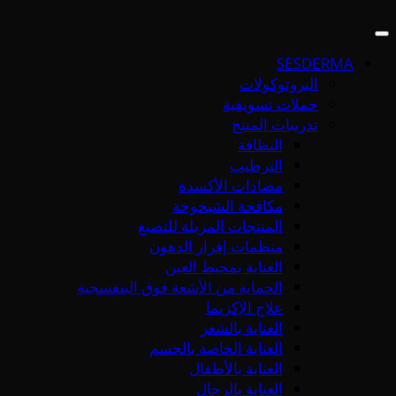
SESDERMA
البروتوكولات
حملات تسويقية
تدريبات المنتج
النظافة
الترطيب
مضادات الأكسدة
مكافحة الشيخوخة
المنتجات المزيلة للتصبغ
منظمات إفراز الدهون
العناية بمحيط العين
الحماية من الأشعة فوق البنفسجية
علاج الإكزيما
العناية بالشعر
العناية الخاصة بالجسم
العناية بالأطفال
العناية بالرجال