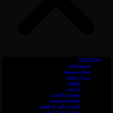
SESDERMA
البروتوكولات
حملات تسويقية
تدريبات المنتج
النظافة
الترطيب
مضادات الأكسدة
مكافحة الشيخوخة
المنتجات المزيلة للتصبغ
منظمات إفراز الدهون