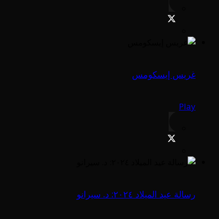
غريس إيسكومس
Play
رسالة عيد الميلاد ٢٠٢٤: د. سيرانو