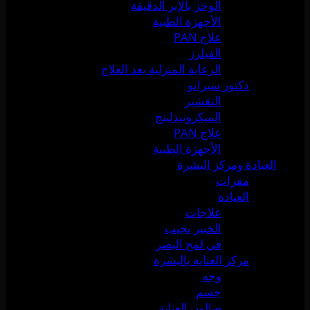
الوخز بالإبر الدقيقة
الأجهزة الطبية
علاج PAN
الفيلرز
الرعاية المنزلية بعد العلاج
دكتور سيرانو
التقشير
الميكرونيدلينج
علاج PAN
الأجهزة الطبية
العيادة ومركز البشرة
مقرات
العيادة
علاجات
الخبير يجيب
في لمح البصر
مركز العناية بالبشرة
وجه
جسم
صالون العناية