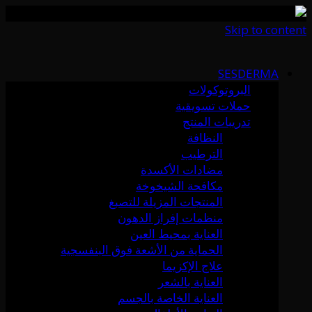
Skip to content
SESDERMA
البروتوكولات
حملات تسويقية
تدريبات المنتج
النظافة
الترطيب
مضادات الأكسدة
مكافحة الشيخوخة
المنتجات المزيلة للتصبغ
منظمات إفراز الدهون
العناية بمحيط العين
الحماية من الأشعة فوق البنفسجية
علاج الإكزيما
العناية بالشعر
العناية الخاصة بالجسم