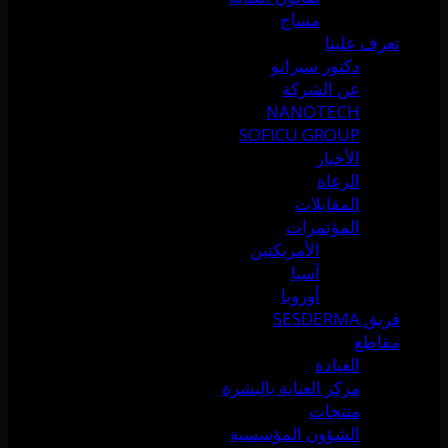
مساج
تعرف علينا
دكتور سيرانو
عن الشركة
NANOTECH
SOFICU GROUP
الأخبار
الرعاة
المقابلات
المؤتمرات
الأمريكتين
آسيا
أوروبا
فريق SESDERMA
مقاطع
العيادة
مركز العناية بالبشرة
منتجات
الشؤون المؤسسية