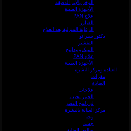
الوخز بالإبر الدقيقة
الأجهزة الطبية
علاج PAN
الفيلرز
الرعاية المنزلية بعد العلاج
دكتور سيرانو
التقشير
الميكرونيدلينج
علاج PAN
الأجهزة الطبية
العيادة ومركز البشرة
مقرات
العيادة
علاجات
الخبير يجيب
في لمح البصر
مركز العناية بالبشرة
وجه
جسم
صالون العناية