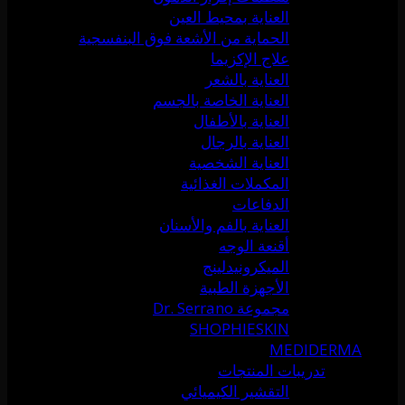
العناية بمحيط العين
الحماية من الأشعة فوق البنفسجية
علاج الإكزيما
العناية بالشعر
العناية الخاصة بالجسم
العناية بالأطفال
العناية بالرجال
العناية الشخصية
المكملات الغذائية
الدفاعات
العناية بالفم والأسنان
أقنعة الوجه
الميكرونيدلينج
الأجهزة الطبية
مجموعة Dr. Serrano
SHOPHIESKIN
MEDIDERMA
تدريبات المنتجات
التقشير الكيميائي