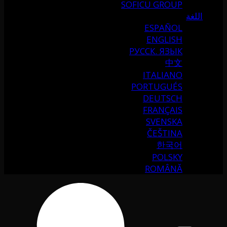
SOFICU GROUP
اللغة
ESPAÑOL
ENGLISH
РУССК. ЯЗЫК
中文
ITALIANO
PORTUGUÉS
DEUTSCH
FRANÇAIS
SVENSKA
ČEŠTINA
한국어
POLSKY
ROMÂNĂ