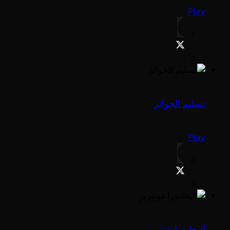
Play
تسليم الجوائز
Play
أليخاندرا غوتيريز