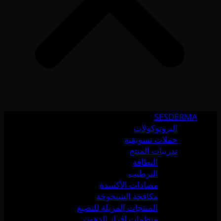
SESDERMA
البروتوكولات
حملات تسويقية
تدريبات المنتج
النظافة
الترطيب
مضادات الأكسدة
مكافحة الشيخوخة
المنتجات المزيلة للتصبغ
منظمات إفراز الدهون