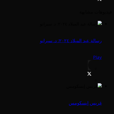
فيديوهات مشابهة
رسالة عيد الميلاد ٢٠٢٤: د. سيرانو
Play
غريس إيسكومس