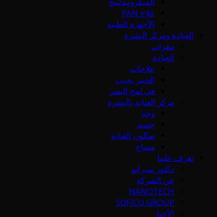
الميكرونيدلينج
علاج PAN
الأجهزة الطبية
العيادة ومركز البشرة
مقرات
العيادة
علاجات
الخبير يجيب
في لمح البصر
مركز العناية بالبشرة
وجه
جسم
صالون العناية
مساج
تعرف علينا
دكتور سيرانو
عن الشركة
NANOTECH
SOFICU GROUP
الأخبار