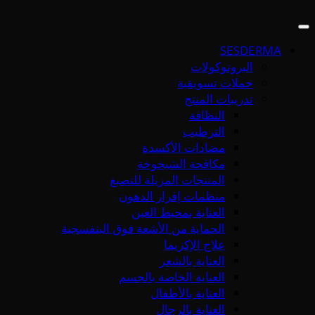
SESDERMA
البروتوكولات
حملات تسويقية
تدريبات المنتج
النظافة
الترطيب
مضادات الأكسدة
مكافحة الشيخوخة
المنتجات المزيلة للتصبغ
منظمات إفراز الدهون
العناية بمحيط العين
الحماية من الأشعة فوق البنفسجية
علاج الإكزيما
العناية بالشعر
العناية الخاصة بالجسم
العناية بالأطفال
العناية بالرجال