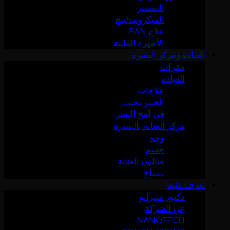
التقشير
الميكرونيدلينج
علاج PAN
الأجهزة الطبية
العيادة ومركز البشرة
مقرات
العيادة
علاجات
الخبير يجيب
في لمح البصر
مركز العناية بالبشرة
وجه
جسم
صالون العناية
مساج
تعرف علينا
دكتور سيرانو
عن الشركة
NANOTECH