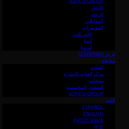
SOFICU GROUP
الأخبار
الرعاة
المقابلات
المؤتمرات
الأمريكتين
آسيا
أوروبا
فريق SESDERMA
مقاطع
العيادة
مركز العناية بالبشرة
منتجات
الشؤون المؤسسية
SOFICU GROUP
اللغة
ESPAÑOL
ENGLISH
РУССК. ЯЗЫК
中文