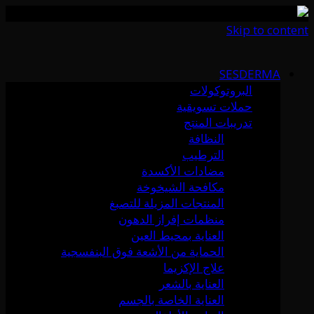
Skip to content
SESDERMA
البروتوكولات
حملات تسويقية
تدريبات المنتج
النظافة
الترطيب
مضادات الأكسدة
مكافحة الشيخوخة
المنتجات المزيلة للتصبغ
منظمات إفراز الدهون
العناية بمحيط العين
الحماية من الأشعة فوق البنفسجية
علاج الإكزيما
العناية بالشعر
العناية الخاصة بالجسم