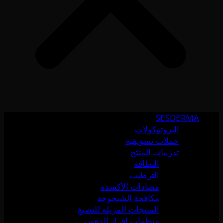
SESDERMA
البروتوكولات
حملات تسويقية
تدريبات المنتج
النظافة
الترطيب
مضادات الأكسدة
مكافحة الشيخوخة
المنتجات المزيلة للتصبغ
منظمات إفراز الدهون