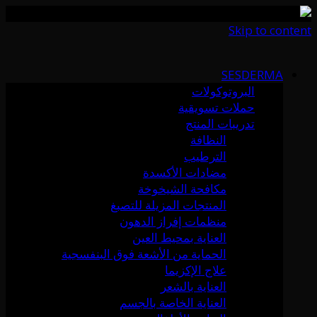
Skip to content
SESDERMA
البروتوكولات
حملات تسويقية
تدريبات المنتج
النظافة
الترطيب
مضادات الأكسدة
مكافحة الشيخوخة
المنتجات المزيلة للتصبغ
منظمات إفراز الدهون
العناية بمحيط العين
الحماية من الأشعة فوق البنفسجية
علاج الإكزيما
العناية بالشعر
العناية الخاصة بالجسم