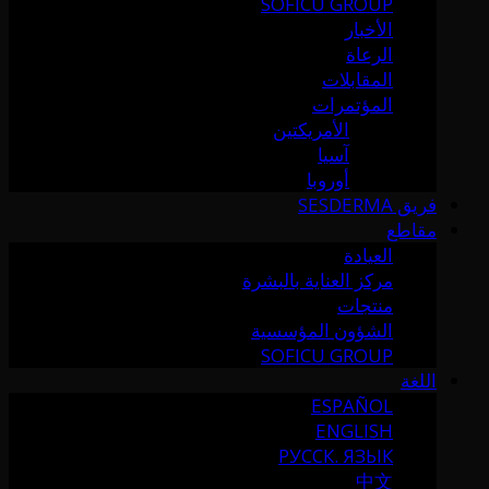
SOFICU GROUP
الأخبار
الرعاة
المقابلات
المؤتمرات
الأمريكتين
آسيا
أوروبا
فريق SESDERMA
مقاطع
العيادة
مركز العناية بالبشرة
منتجات
الشؤون المؤسسية
SOFICU GROUP
اللغة
ESPAÑOL
ENGLISH
РУССК. ЯЗЫК
中文