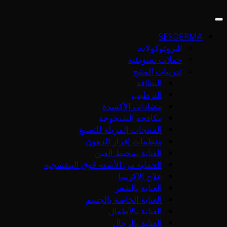
SESDERMA
البروتوكولات
حملات تسويقية
تدريبات المنتج
النظافة
الترطيب
مضادات الأكسدة
مكافحة الشيخوخة
المنتجات المزيلة للتصبغ
منظمات إفراز الدهون
العناية بمحيط العين
الحماية من الأشعة فوق البنفسجية
علاج الإكزيما
العناية بالشعر
العناية الخاصة بالجسم
العناية بالأطفال
العناية بالرجال