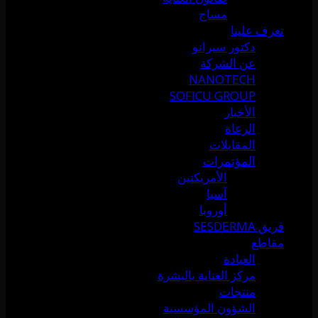
مساج
تعرف علينا
دكتور سيرانو
عن الشركة
NANOTECH
SOFICU GROUP
الأخبار
الرعاة
المقابلات
المؤتمرات
الأمريكتين
آسيا
أوروبا
فريق SESDERMA
مقاطع
العيادة
مركز العناية بالبشرة
منتجات
الشؤون المؤسسية