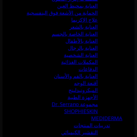
العناية بمحيط العين
الحماية من الأشعة فوق البنفسجية
علاج الإكزيما
العناية بالشعر
العناية الخاصة بالجسم
العناية بالأطفال
العناية بالرجال
العناية الشخصية
المكملات الغذائية
الدفاعات
العناية بالفم والأسنان
أقنعة الوجه
الميكرونيدلينج
الأجهزة الطبية
مجموعة Dr. Serrano
SHOPHIESKIN
MEDIDERMA
تدريبات المنتجات
التقشير الكيميائي