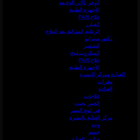
الوخز بالإبر الدقيقة
الأجهزة الطبية
علاج PAN
الفيلرز
الرعاية المنزلية بعد العلاج
دكتور سيرانو
التقشير
الميكرونيدلينج
علاج PAN
الأجهزة الطبية
العيادة ومركز البشرة
مقرات
العيادة
علاجات
الخبير يجيب
في لمح البصر
مركز العناية بالبشرة
وجه
جسم
صالون العناية