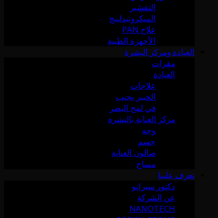
التقشير
الميكرونيدلينج
علاج PAN
الأجهزة الطبية
العيادة ومركز البشرة
مقرات
العيادة
علاجات
الخبير يجيب
في لمح البصر
مركز العناية بالبشرة
وجه
جسم
صالون العناية
مساج
تعرف علينا
دكتور سيرانو
عن الشركة
NANOTECH