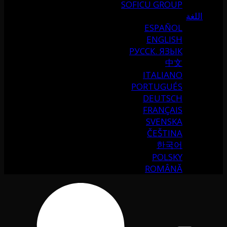
SOFICU GROUP
اللغة
ESPAÑOL
ENGLISH
РУССК. ЯЗЫК
中文
ITALIANO
PORTUGUÉS
DEUTSCH
FRANÇAIS
SVENSKA
ČEŠTINA
한국어
POLSKY
ROMÂNĂ