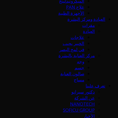
الميكرونيدلينج
علاج PAN
الأجهزة الطبية
العيادة ومركز البشرة
مقرات
العيادة
علاجات
الخبير يجيب
في لمح البصر
مركز العناية بالبشرة
وجه
جسم
صالون العناية
مساج
تعرف علينا
دكتور سيرانو
عن الشركة
NANOTECH
SOFICU GROUP
الأخبار