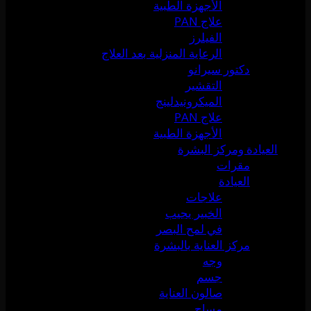
الأجهزة الطبية
علاج PAN
الفيلرز
الرعاية المنزلية بعد العلاج
دكتور سيرانو
التقشير
الميكرونيدلينج
علاج PAN
الأجهزة الطبية
العيادة ومركز البشرة
مقرات
العيادة
علاجات
الخبير يجيب
في لمح البصر
مركز العناية بالبشرة
وجه
جسم
صالون العناية
مساج