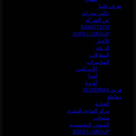
تعرف علينا
دكتور سيرانو
عن الشركة
NANOTECH
SOFICU GROUP
الأخبار
الرعاة
المقابلات
المؤتمرات
الأمريكتين
آسيا
أوروبا
فريق SESDERMA
مقاطع
العيادة
مركز العناية بالبشرة
منتجات
الشؤون المؤسسية
SOFICU GROUP