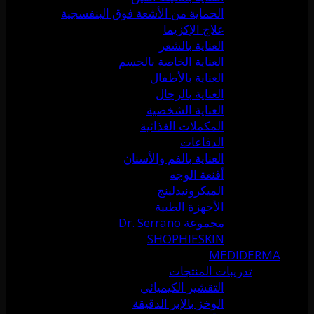
الحماية من الأشعة فوق البنفسجية
علاج الإكزيما
العناية بالشعر
العناية الخاصة بالجسم
العناية بالأطفال
العناية بالرجال
العناية الشخصية
المكملات الغذائية
الدفاعات
العناية بالفم والأسنان
أقنعة الوجه
الميكرونيدلينج
الأجهزة الطبية
مجموعة Dr. Serrano
SHOPHIESKIN
MEDIDERMA
تدريبات المنتجات
التقشير الكيميائي
الوخز بالإبر الدقيقة