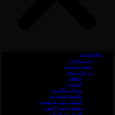
SESDERMA
البروتوكولات
حملات تسويقية
تدريبات المنتج
النظافة
الترطيب
مضادات الأكسدة
مكافحة الشيخوخة
المنتجات المزيلة للتصبغ
منظمات إفراز الدهون
العناية بمحيط العين