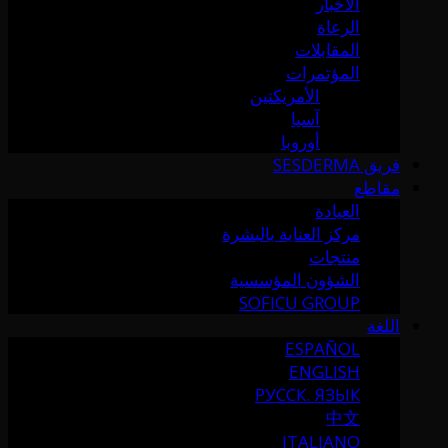
الأخبار
الرعاة
المقابلات
المؤتمرات
الأمريكتين
آسيا
أوروبا
فريق SESDERMA
مقاطع
العيادة
مركز العناية بالبشرة
منتجات
الشؤون المؤسسية
SOFICU GROUP
اللغة
ESPAÑOL
ENGLISH
РУССК. ЯЗЫК
中文
ITALIANO