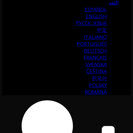
اللغة
ESPAÑOL
ENGLISH
РУССК. ЯЗЫК
中文
ITALIANO
PORTUGUÉS
DEUTSCH
FRANÇAIS
SVENSKA
ČEŠTINA
한국어
POLSKY
ROMÂNĂ