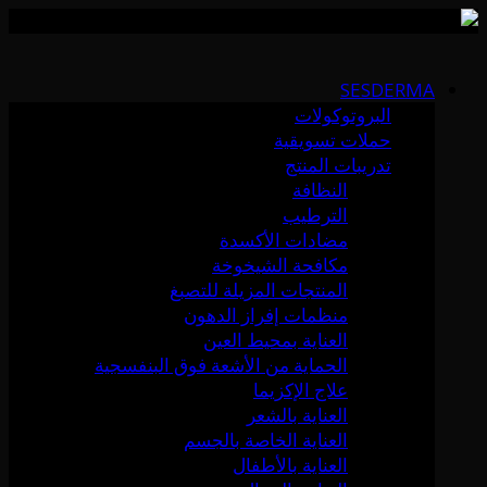
Skip
to
SESDERMA
content
البروتوكولات
حملات تسويقية
تدريبات المنتج
النظافة
الترطيب
مضادات الأكسدة
مكافحة الشيخوخة
المنتجات المزيلة للتصبغ
منظمات إفراز الدهون
العناية بمحيط العين
الحماية من الأشعة فوق البنفسجية
علاج الإكزيما
العناية بالشعر
العناية الخاصة بالجسم
العناية بالأطفال