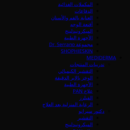
المكملات الغذائية
الدفاعات
العناية بالفم والأسنان
أقنعة الوجه
الميكرونيدلينج
الأجهزة الطبية
مجموعة Dr. Serrano
SHOPHIESKIN
MEDIDERMA
تدريبات المنتجات
التقشير الكيميائي
الوخز بالإبر الدقيقة
الأجهزة الطبية
علاج PAN
الفيلرز
الرعاية المنزلية بعد العلاج
دكتور سيرانو
التقشير
الميكرونيدلينج