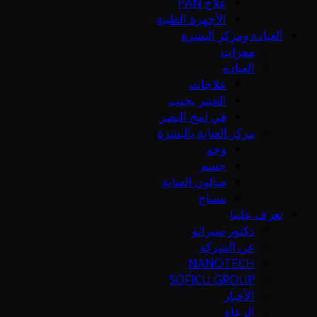
علاج PAN
الأجهزة الطبية
العيادة ومركز البشرة
مقرات
العيادة
علاجات
الخبير يجيب
في لمح البصر
مركز العناية بالبشرة
وجه
جسم
صالون العناية
مساج
تعرف علينا
دكتور سيرانو
عن الشركة
NANOTECH
SOFICU GROUP
الأخبار
الرعاة