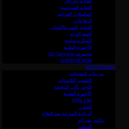
العناية بالرجال
العناية الشخصية
المكملات الغذائية
الدفاعات
العناية بالفم والأسنان
أقنعة الوجه
الميكرونيدلينج
الأجهزة الطبية
مجموعة Dr. Serrano
SHOPHIESKIN
MEDIDERMA
تدريبات المنتجات
التقشير الكيميائي
الوخز بالإبر الدقيقة
الأجهزة الطبية
علاج PAN
الفيلرز
الرعاية المنزلية بعد العلاج
دكتور سيرانو
التقشير