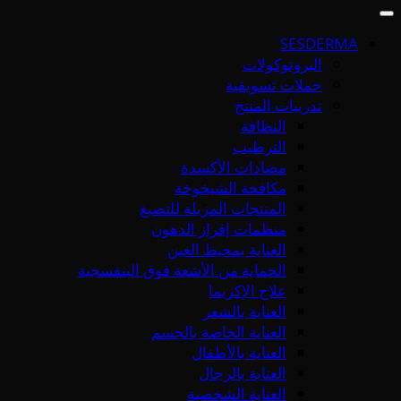
SESDERMA
البروتوكولات
حملات تسويقية
تدريبات المنتج
النظافة
الترطيب
مضادات الأكسدة
مكافحة الشيخوخة
المنتجات المزيلة للتصبغ
منظمات إفراز الدهون
العناية بمحيط العين
الحماية من الأشعة فوق البنفسجية
علاج الإكزيما
العناية بالشعر
العناية الخاصة بالجسم
العناية بالأطفال
العناية بالرجال
العناية الشخصية