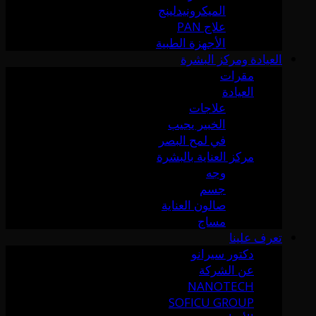
الميكرونيدلينج
علاج PAN
الأجهزة الطبية
العيادة ومركز البشرة
مقرات
العيادة
علاجات
الخبير يجيب
في لمح البصر
مركز العناية بالبشرة
وجه
جسم
صالون العناية
مساج
تعرف علينا
دكتور سيرانو
عن الشركة
NANOTECH
SOFICU GROUP