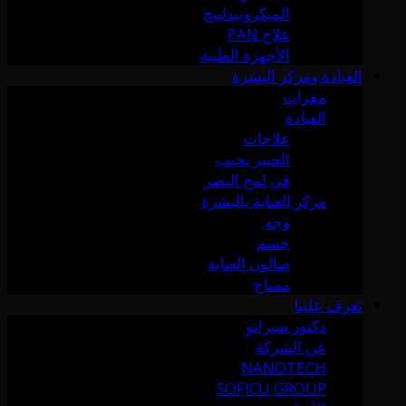
الميكرونيدلينج
علاج PAN
الأجهزة الطبية
العيادة ومركز البشرة
مقرات
العيادة
علاجات
الخبير يجيب
في لمح البصر
مركز العناية بالبشرة
وجه
جسم
صالون العناية
مساج
تعرف علينا
دكتور سيرانو
عن الشركة
NANOTECH
SOFICU GROUP