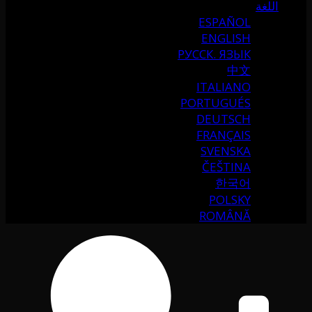
اللغة
ESPAÑOL
ENGLISH
РУССК. ЯЗЫК
中文
ITALIANO
PORTUGUÉS
DEUTSCH
FRANÇAIS
SVENSKA
ČEŠTINA
한국어
POLSKY
ROMÂNĂ