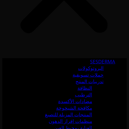
SESDERMA
البروتوكولات
حملات تسويقية
تدريبات المنتج
النظافة
الترطيب
مضادات الأكسدة
مكافحة الشيخوخة
المنتجات المزيلة للتصبغ
منظمات إفراز الدهون
العناية بمحيط العين