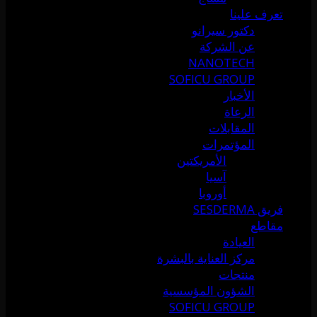
تعرف علينا
دكتور سيرانو
عن الشركة
NANOTECH
SOFICU GROUP
الأخبار
الرعاة
المقابلات
المؤتمرات
الأمريكتين
آسيا
أوروبا
فريق SESDERMA
مقاطع
العيادة
مركز العناية بالبشرة
منتجات
الشؤون المؤسسية
SOFICU GROUP