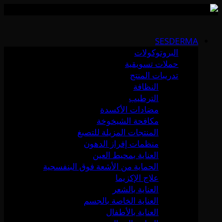
Skip
to
SESDERMA
content
البروتوكولات
حملات تسويقية
تدريبات المنتج
النظافة
الترطيب
مضادات الأكسدة
مكافحة الشيخوخة
المنتجات المزيلة للتصبغ
منظمات إفراز الدهون
العناية بمحيط العين
الحماية من الأشعة فوق البنفسجية
علاج الإكزيما
العناية بالشعر
العناية الخاصة بالجسم
العناية بالأطفال