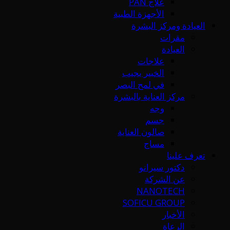
علاج PAN
الأجهزة الطبية
العيادة ومركز البشرة
مقرات
العيادة
علاجات
الخبير يجيب
في لمح البصر
مركز العناية بالبشرة
وجه
جسم
صالون العناية
مساج
تعرف علينا
دكتور سيرانو
عن الشركة
NANOTECH
SOFICU GROUP
الأخبار
الرعاة