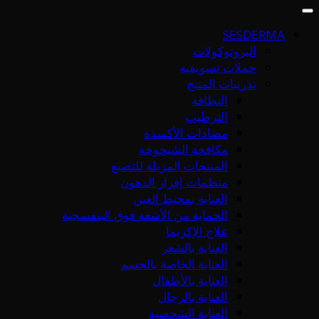
SESDERMA
البروتوكولات
حملات تسويقية
تدريبات المنتج
النظافة
الترطيب
مضادات الأكسدة
مكافحة الشيخوخة
المنتجات المزيلة للتصبغ
منظمات إفراز الدهون
العناية بمحيط العين
الحماية من الأشعة فوق البنفسجية
علاج الإكزيما
العناية بالشعر
العناية الخاصة بالجسم
العناية بالأطفال
العناية بالرجال
العناية الشخصية