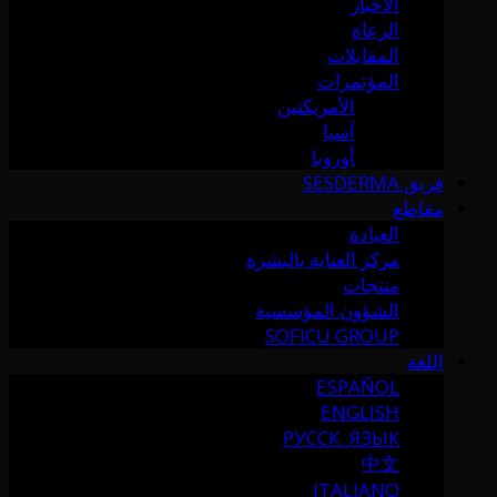
الأخبار
الرعاة
المقابلات
المؤتمرات
الأمريكتين
آسيا
أوروبا
فريق SESDERMA
مقاطع
العيادة
مركز العناية بالبشرة
منتجات
الشؤون المؤسسية
SOFICU GROUP
اللغة
ESPAÑOL
ENGLISH
РУССК. ЯЗЫК
中文
ITALIANO