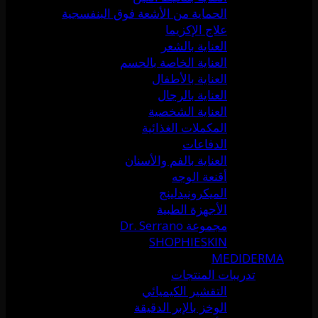
الحماية من الأشعة فوق البنفسجية
علاج الإكزيما
العناية بالشعر
العناية الخاصة بالجسم
العناية بالأطفال
العناية بالرجال
العناية الشخصية
المكملات الغذائية
الدفاعات
العناية بالفم والأسنان
أقنعة الوجه
الميكرونيدلينج
الأجهزة الطبية
مجموعة Dr. Serrano
SHOPHIESKIN
MEDIDERMA
تدريبات المنتجات
التقشير الكيميائي
الوخز بالإبر الدقيقة