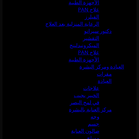
الأجهزة الطبية
علاج PAN
الفيلرز
الرعاية المنزلية بعد العلاج
دكتور سيرانو
التقشير
الميكرونيدلينج
علاج PAN
الأجهزة الطبية
العيادة ومركز البشرة
مقرات
العيادة
علاجات
الخبير يجيب
في لمح البصر
مركز العناية بالبشرة
وجه
جسم
صالون العناية
مساج