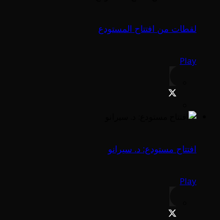
لقطات من افتتاح المستودع
Play
افتتاح مستودع: د. سيرانو
Play