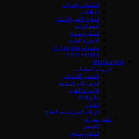
المكملات الغذائية
الدفاعات
العناية بالفم والأسنان
أقنعة الوجه
الميكرونيدلينج
الأجهزة الطبية
مجموعة Dr. Serrano
SHOPHIESKIN
MEDIDERMA
تدريبات المنتجات
التقشير الكيميائي
الوخز بالإبر الدقيقة
الأجهزة الطبية
علاج PAN
الفيلرز
الرعاية المنزلية بعد العلاج
دكتور سيرانو
التقشير
الميكرونيدلينج