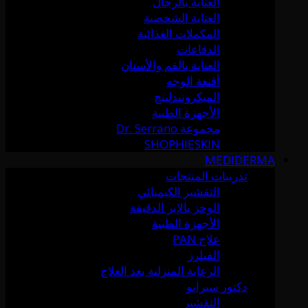
العناية بالرجال
العناية الشخصية
المكملات الغذائية
الدفاعات
العناية بالفم والأسنان
أقنعة الوجه
الميكرونيدلينج
الأجهزة الطبية
مجموعة Dr. Serrano
SHOPHIESKIN
MEDIDERMA
تدريبات المنتجات
التقشير الكيميائي
الوخز بالإبر الدقيقة
الأجهزة الطبية
علاج PAN
الفيلرز
الرعاية المنزلية بعد العلاج
دكتور سيرانو
التقشير