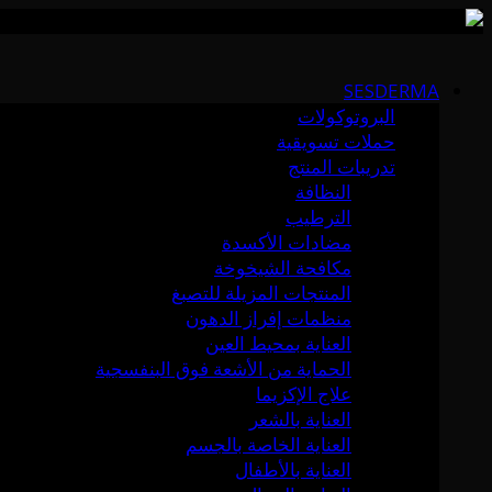
Skip
to
SESDERMA
content
البروتوكولات
حملات تسويقية
تدريبات المنتج
النظافة
الترطيب
مضادات الأكسدة
مكافحة الشيخوخة
المنتجات المزيلة للتصبغ
منظمات إفراز الدهون
العناية بمحيط العين
الحماية من الأشعة فوق البنفسجية
علاج الإكزيما
العناية بالشعر
العناية الخاصة بالجسم
العناية بالأطفال