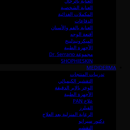
العناية بالرجال
العناية الشخصية
المكملات الغذائية
الدفاعات
العناية بالفم والأسنان
أقنعة الوجه
الميكرونيدلينج
الأجهزة الطبية
مجموعة Dr. Serrano
SHOPHIESKIN
MEDIDERMA
تدريبات المنتجات
التقشير الكيميائي
الوخز بالإبر الدقيقة
الأجهزة الطبية
علاج PAN
الفيلرز
الرعاية المنزلية بعد العلاج
دكتور سيرانو
التقشير