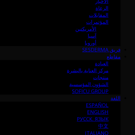
الأخبار
الرعاة
المقابلات
المؤتمرات
الأمريكتين
آسيا
أوروبا
فريق SESDERMA
مقاطع
العيادة
مركز العناية بالبشرة
منتجات
الشؤون المؤسسية
SOFICU GROUP
اللغة
ESPAÑOL
ENGLISH
РУССК. ЯЗЫК
中文
ITALIANO