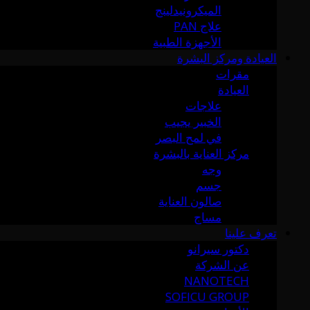
الميكرونيدلينج
علاج PAN
الأجهزة الطبية
العيادة ومركز البشرة
مقرات
العيادة
علاجات
الخبير يجيب
في لمح البصر
مركز العناية بالبشرة
وجه
جسم
صالون العناية
مساج
تعرف علينا
دكتور سيرانو
عن الشركة
NANOTECH
SOFICU GROUP