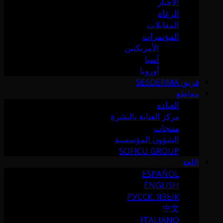
الأخبار
الرعاة
المقابلات
المؤتمرات
الأمريكتين
آسيا
أوروبا
فريق SESDERMA
مقاطع
العيادة
مركز العناية بالبشرة
منتجات
الشؤون المؤسسية
SOFICU GROUP
اللغة
ESPAÑOL
ENGLISH
РУССК. ЯЗЫК
中文
ITALIANO