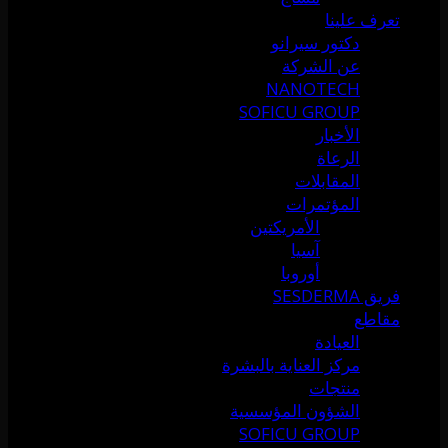
تعرف علينا
دكتور سيرانو
عن الشركة
NANOTECH
SOFICU GROUP
الأخبار
الرعاة
المقابلات
المؤتمرات
الأمريكتين
آسيا
أوروبا
فريق SESDERMA
مقاطع
العيادة
مركز العناية بالبشرة
منتجات
الشؤون المؤسسية
SOFICU GROUP