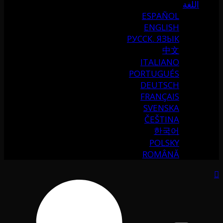
اللغة
ESPAÑOL
ENGLISH
РУССК. ЯЗЫК
中文
ITALIANO
PORTUGUÉS
DEUTSCH
FRANÇAIS
SVENSKA
ČEŠTINA
한국어
POLSKY
ROMÂNĂ