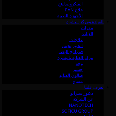
الميكرونيدلينج
علاج PAN
الأجهزة الطبية
العيادة ومركز البشرة
مقرات
العيادة
علاجات
الخبير يجيب
في لمح البصر
مركز العناية بالبشرة
وجه
جسم
صالون العناية
مساج
تعرف علينا
دكتور سيرانو
عن الشركة
NANOTECH
SOFICU GROUP