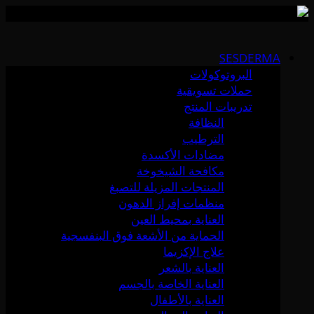
Skip
to
SESDERMA
content
البروتوكولات
حملات تسويقية
تدريبات المنتج
النظافة
الترطيب
مضادات الأكسدة
مكافحة الشيخوخة
المنتجات المزيلة للتصبغ
منظمات إفراز الدهون
العناية بمحيط العين
الحماية من الأشعة فوق البنفسجية
علاج الإكزيما
العناية بالشعر
العناية الخاصة بالجسم
العناية بالأطفال