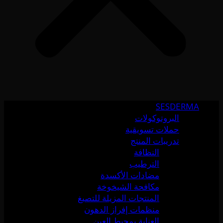
SESDERMA
البروتوكولات
حملات تسويقية
تدريبات المنتج
النظافة
الترطيب
مضادات الأكسدة
مكافحة الشيخوخة
المنتجات المزيلة للتصبغ
منظمات إفراز الدهون
العناية بمحيط العين