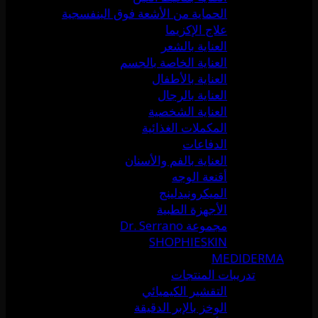
الحماية من الأشعة فوق البنفسجية
علاج الإكزيما
العناية بالشعر
العناية الخاصة بالجسم
العناية بالأطفال
العناية بالرجال
العناية الشخصية
المكملات الغذائية
الدفاعات
العناية بالفم والأسنان
أقنعة الوجه
الميكرونيدلينج
الأجهزة الطبية
مجموعة Dr. Serrano
SHOPHIESKIN
MEDIDERMA
تدريبات المنتجات
التقشير الكيميائي
الوخز بالإبر الدقيقة