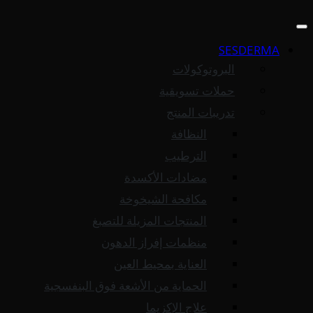
SESDERMA
البروتوكولات
حملات تسويقية
تدريبات المنتج
النظافة
الترطيب
مضادات الأكسدة
مكافحة الشيخوخة
المنتجات المزيلة للتصبغ
منظمات إفراز الدهون
العناية بمحيط العين
الحماية من الأشعة فوق البنفسجية
علاج الإكزيما