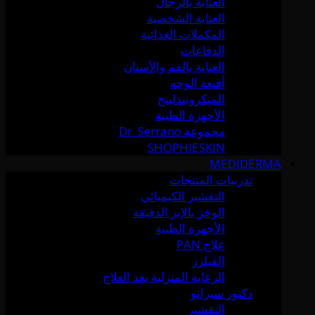
العناية بالرجال
العناية الشخصية
المكملات الغذائية
الدفاعات
العناية بالفم والأسنان
أقنعة الوجه
الميكرونيدلينج
الأجهزة الطبية
مجموعة Dr. Serrano
SHOPHIESKIN
MEDIDERMA
تدريبات المنتجات
التقشير الكيميائي
الوخز بالإبر الدقيقة
الأجهزة الطبية
علاج PAN
الفيلرز
الرعاية المنزلية بعد العلاج
دكتور سيرانو
التقشير