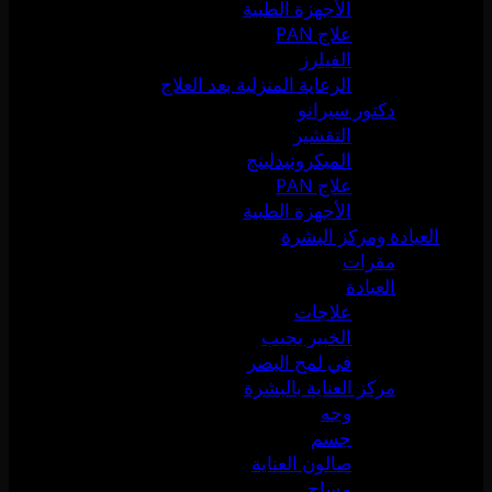
الأجهزة الطبية
علاج PAN
الفيلرز
الرعاية المنزلية بعد العلاج
دكتور سيرانو
التقشير
الميكرونيدلينج
علاج PAN
الأجهزة الطبية
العيادة ومركز البشرة
مقرات
العيادة
علاجات
الخبير يجيب
في لمح البصر
مركز العناية بالبشرة
وجه
جسم
صالون العناية
مساج