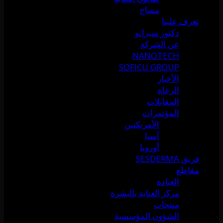
مساج
تعرف علينا
دكتور سيرانو
عن الشركة
NANOTECH
SOFICU GROUP
الأخبار
الرعاة
المقابلات
المؤتمرات
الأمريكتين
آسيا
أوروبا
فريق SESDERMA
مقاطع
العيادة
مركز العناية بالبشرة
منتجات
الشؤون المؤسسية