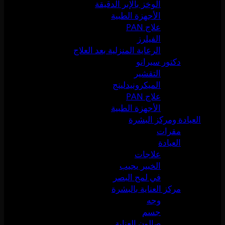
الوخز بالإبر الدقيقة
الأجهزة الطبية
علاج PAN
الفيلرز
الرعاية المنزلية بعد العلاج
دكتور سيرانو
التقشير
الميكرونيدلينج
علاج PAN
الأجهزة الطبية
العيادة ومركز البشرة
مقرات
العيادة
علاجات
الخبير يجيب
في لمح البصر
مركز العناية بالبشرة
وجه
جسم
صالون العناية