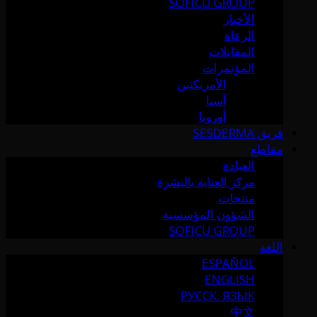
SOFICU GROUP
الأخبار
الرعاة
المقابلات
المؤتمرات
الأمريكتين
آسيا
أوروبا
فريق SESDERMA
مقاطع
العيادة
مركز العناية بالبشرة
منتجات
الشؤون المؤسسية
SOFICU GROUP
اللغة
ESPAÑOL
ENGLISH
РУССК. ЯЗЫК
中文