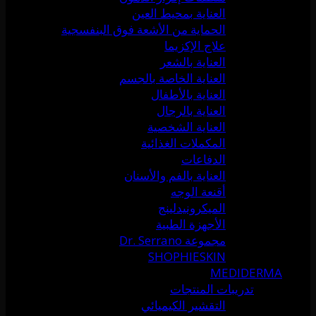
العناية بمحيط العين
الحماية من الأشعة فوق البنفسجية
علاج الإكزيما
العناية بالشعر
العناية الخاصة بالجسم
العناية بالأطفال
العناية بالرجال
العناية الشخصية
المكملات الغذائية
الدفاعات
العناية بالفم والأسنان
أقنعة الوجه
الميكرونيدلينج
الأجهزة الطبية
مجموعة Dr. Serrano
SHOPHIESKIN
MEDIDERMA
تدريبات المنتجات
التقشير الكيميائي