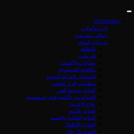
SESDERMA
البروتوكولات
حملات تسويقية
تدريبات المنتج
النظافة
الترطيب
مضادات الأكسدة
مكافحة الشيخوخة
المنتجات المزيلة للتصبغ
منظمات إفراز الدهون
العناية بمحيط العين
الحماية من الأشعة فوق البنفسجية
علاج الإكزيما
العناية بالشعر
العناية الخاصة بالجسم
العناية بالأطفال
العناية بالرجال