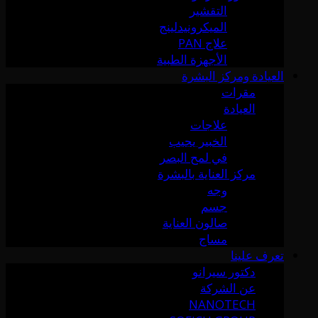
التقشير
الميكرونيدلينج
علاج PAN
الأجهزة الطبية
العيادة ومركز البشرة
مقرات
العيادة
علاجات
الخبير يجيب
في لمح البصر
مركز العناية بالبشرة
وجه
جسم
صالون العناية
مساج
تعرف علينا
دكتور سيرانو
عن الشركة
NANOTECH