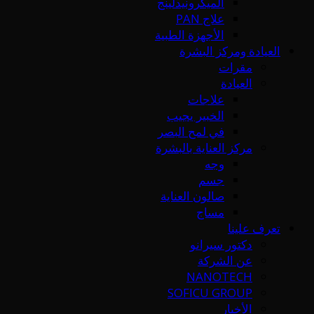
الميكرونيدلينج
علاج PAN
الأجهزة الطبية
العيادة ومركز البشرة
مقرات
العيادة
علاجات
الخبير يجيب
في لمح البصر
مركز العناية بالبشرة
وجه
جسم
صالون العناية
مساج
تعرف علينا
دكتور سيرانو
عن الشركة
NANOTECH
SOFICU GROUP
الأخبار