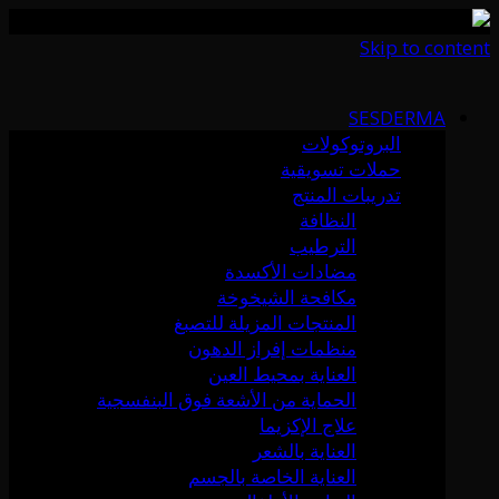
Skip to content
SESDERMA
البروتوكولات
حملات تسويقية
تدريبات المنتج
النظافة
الترطيب
مضادات الأكسدة
مكافحة الشيخوخة
المنتجات المزيلة للتصبغ
منظمات إفراز الدهون
العناية بمحيط العين
الحماية من الأشعة فوق البنفسجية
علاج الإكزيما
العناية بالشعر
العناية الخاصة بالجسم