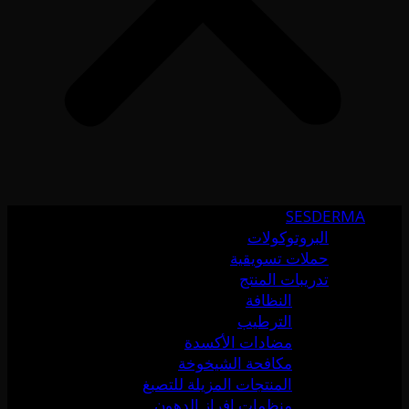
SESDERMA
البروتوكولات
حملات تسويقية
تدريبات المنتج
النظافة
الترطيب
مضادات الأكسدة
مكافحة الشيخوخة
المنتجات المزيلة للتصبغ
منظمات إفراز الدهون