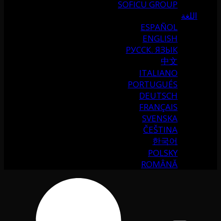
SOFICU GROUP
اللغة
ESPAÑOL
ENGLISH
РУССК. ЯЗЫК
中文
ITALIANO
PORTUGUÉS
DEUTSCH
FRANÇAIS
SVENSKA
ČEŠTINA
한국어
POLSKY
ROMÂNĂ