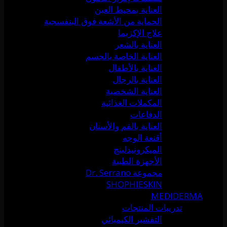
العناية بمحيط العين
الحماية من الأشعة فوق البنفسجية
علاج الإكزيما
العناية بالشعر
العناية الخاصة بالجسم
العناية بالأطفال
العناية بالرجال
العناية الشخصية
المكملات الغذائية
الدفاعات
العناية بالفم والأسنان
أقنعة الوجه
الميكرونيدلينج
الأجهزة الطبية
مجموعة Dr. Serrano
SHOPHIESKIN
MEDIDERMA
تدريبات المنتجات
التقشير الكيميائي