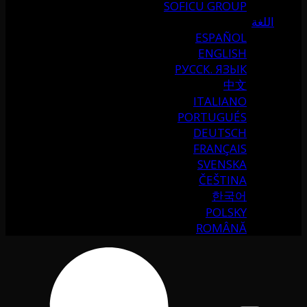
SOFICU GROUP
اللغة
ESPAÑOL
ENGLISH
РУССК. ЯЗЫК
中文
ITALIANO
PORTUGUÉS
DEUTSCH
FRANÇAIS
SVENSKA
ČEŠTINA
한국어
POLSKY
ROMÂNĂ