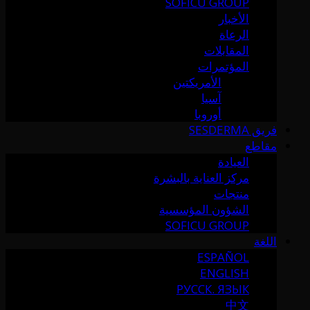
SOFICU GROUP
الأخبار
الرعاة
المقابلات
المؤتمرات
الأمريكتين
آسيا
أوروبا
فريق SESDERMA
مقاطع
العيادة
مركز العناية بالبشرة
منتجات
الشؤون المؤسسية
SOFICU GROUP
اللغة
ESPAÑOL
ENGLISH
РУССК. ЯЗЫК
中文