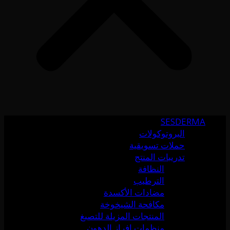
SESDERMA
البروتوكولات
حملات تسويقية
تدريبات المنتج
النظافة
الترطيب
مضادات الأكسدة
مكافحة الشيخوخة
المنتجات المزيلة للتصبغ
منظمات إفراز الدهون