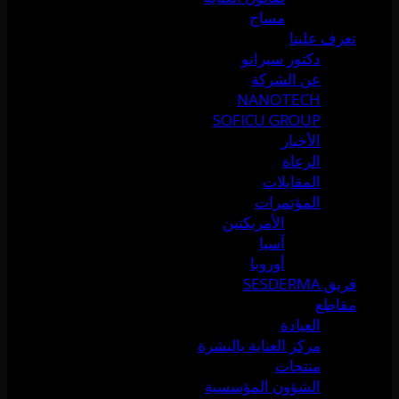
مساج
تعرف علينا
دكتور سيرانو
عن الشركة
NANOTECH
SOFICU GROUP
الأخبار
الرعاة
المقابلات
المؤتمرات
الأمريكتين
آسيا
أوروبا
فريق SESDERMA
مقاطع
العيادة
مركز العناية بالبشرة
منتجات
الشؤون المؤسسية