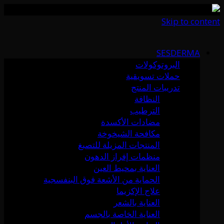
Skip to content
SESDERMA
البروتوكولات
حملات تسويقية
تدريبات المنتج
النظافة
الترطيب
مضادات الأكسدة
مكافحة الشيخوخة
المنتجات المزيلة للتصبغ
منظمات إفراز الدهون
العناية بمحيط العين
الحماية من الأشعة فوق البنفسجية
علاج الإكزيما
العناية بالشعر
العناية الخاصة بالجسم