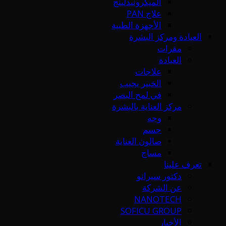
الميكرونيدلينج
علاج PAN
الأجهزة الطبية
العيادة ومركز البشرة
مقرات
العيادة
علاجات
الخبير يجيب
في لمح البصر
مركز العناية بالبشرة
وجه
جسم
صالون العناية
مساج
تعرف علينا
دكتور سيرانو
عن الشركة
NANOTECH
SOFICU GROUP
الأخبار