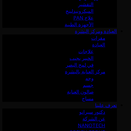
التقشير
الميكرونيدلينج
علاج PAN
الأجهزة الطبية
العيادة ومركز البشرة
مقرات
العيادة
علاجات
الخبير يجيب
في لمح البصر
مركز العناية بالبشرة
وجه
جسم
صالون العناية
مساج
تعرف علينا
دكتور سيرانو
عن الشركة
NANOTECH