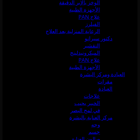
الوخز بالإبر الدقيقة
الأجهزة الطبية
علاج PAN
الفيلرز
الرعاية المنزلية بعد العلاج
دكتور سيرانو
التقشير
الميكرونيدلينج
علاج PAN
الأجهزة الطبية
العيادة ومركز البشرة
مقرات
العيادة
علاجات
الخبير يجيب
في لمح البصر
مركز العناية بالبشرة
وجه
جسم
صالون العناية