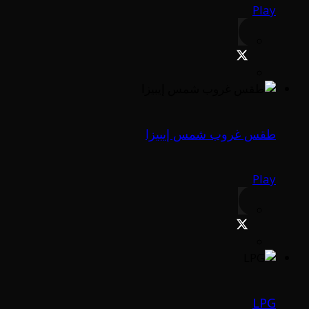
Play
طقس غروب شمس إيبيزا
Play
LPG