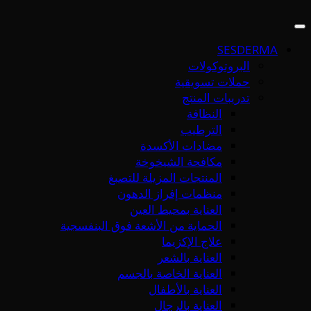
SESDERMA
البروتوكولات
حملات تسويقية
تدريبات المنتج
النظافة
الترطيب
مضادات الأكسدة
مكافحة الشيخوخة
المنتجات المزيلة للتصبغ
منظمات إفراز الدهون
العناية بمحيط العين
الحماية من الأشعة فوق البنفسجية
علاج الإكزيما
العناية بالشعر
العناية الخاصة بالجسم
العناية بالأطفال
العناية بالرجال