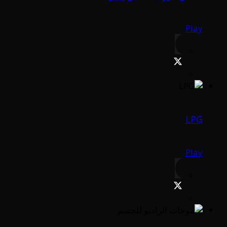
Play
LPG
Play