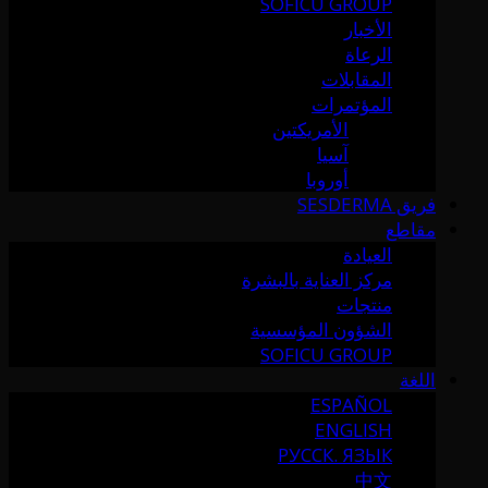
SOFICU GROUP
الأخبار
الرعاة
المقابلات
المؤتمرات
الأمريكتين
آسيا
أوروبا
فريق SESDERMA
مقاطع
العيادة
مركز العناية بالبشرة
منتجات
الشؤون المؤسسية
SOFICU GROUP
اللغة
ESPAÑOL
ENGLISH
РУССК. ЯЗЫК
中文