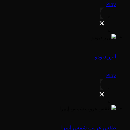
Play
ليزر ديودو
Play
طقس غروب شمس إيبيزا