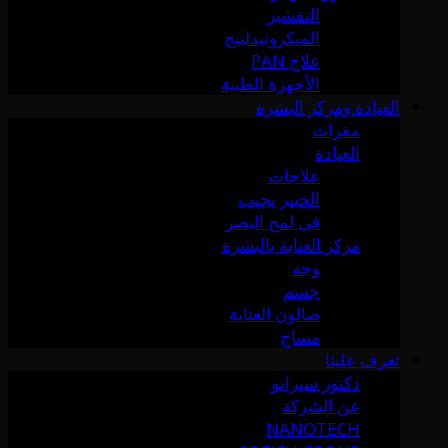
التقشير
الميكرونيدلينج
علاج PAN
الأجهزة الطبية
العيادة ومركز البشرة
مقرات
العيادة
علاجات
الخبير يجيب
في لمح البصر
مركز العناية بالبشرة
وجه
جسم
صالون العناية
مساج
تعرف علينا
دكتور سيرانو
عن الشركة
NANOTECH