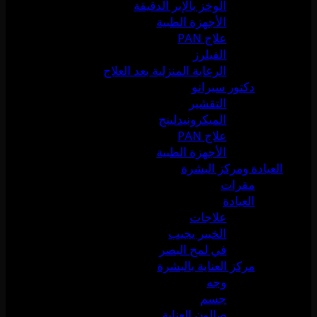
الوخز بالإبر الدقيقة
الأجهزة الطبية
علاج PAN
الفيلرز
الرعاية المنزلية بعد العلاج
دكتور سيرانو
التقشير
الميكرونيدلينج
علاج PAN
الأجهزة الطبية
العيادة ومركز البشرة
مقرات
العيادة
علاجات
الخبير يجيب
في لمح البصر
مركز العناية بالبشرة
وجه
جسم
صالون العناية