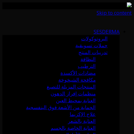
Skip to content
SESDERMA
البروتوكولات
حملات تسويقية
تدريبات المنتج
النظافة
الترطيب
مضادات الأكسدة
مكافحة الشيخوخة
المنتجات المزيلة للتصبغ
منظمات إفراز الدهون
العناية بمحيط العين
الحماية من الأشعة فوق البنفسجية
علاج الإكزيما
العناية بالشعر
العناية الخاصة بالجسم