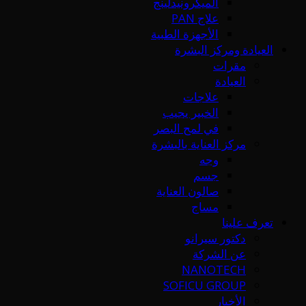
الميكرونيدلينج
علاج PAN
الأجهزة الطبية
العيادة ومركز البشرة
مقرات
العيادة
علاجات
الخبير يجيب
في لمح البصر
مركز العناية بالبشرة
وجه
جسم
صالون العناية
مساج
تعرف علينا
دكتور سيرانو
عن الشركة
NANOTECH
SOFICU GROUP
الأخبار