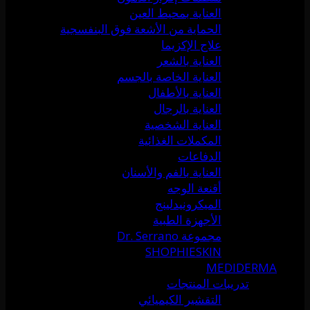
العناية بمحيط العين
الحماية من الأشعة فوق البنفسجية
علاج الإكزيما
العناية بالشعر
العناية الخاصة بالجسم
العناية بالأطفال
العناية بالرجال
العناية الشخصية
المكملات الغذائية
الدفاعات
العناية بالفم والأسنان
أقنعة الوجه
الميكرونيدلينج
الأجهزة الطبية
مجموعة Dr. Serrano
SHOPHIESKIN
MEDIDERMA
تدريبات المنتجات
التقشير الكيميائي