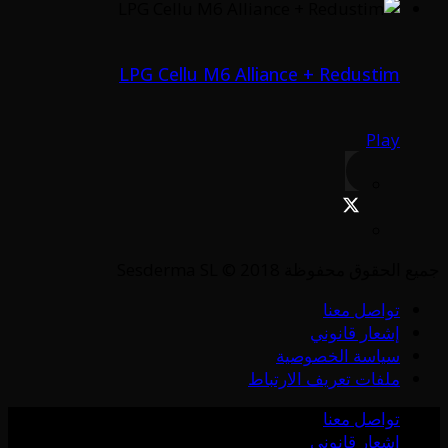
LPG Cellu M6 Alliance + Redustim
Play
جميع الحقوق محفوظة Sesderma SL © 2018
تواصل معنا
إشعار قانوني
سياسة الخصوصية
ملفات تعريف الارتباط
تواصل معنا
إشعار قانوني