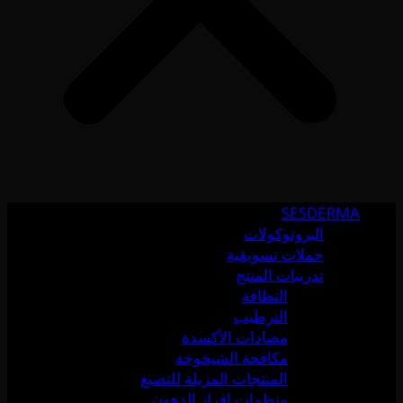
SESDERMA
البروتوكولات
حملات تسويقية
تدريبات المنتج
النظافة
الترطيب
مضادات الأكسدة
مكافحة الشيخوخة
المنتجات المزيلة للتصبغ
منظمات إفراز الدهون