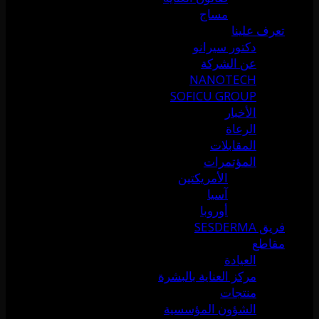
مساج
تعرف علينا
دكتور سيرانو
عن الشركة
NANOTECH
SOFICU GROUP
الأخبار
الرعاة
المقابلات
المؤتمرات
الأمريكتين
آسيا
أوروبا
فريق SESDERMA
مقاطع
العيادة
مركز العناية بالبشرة
منتجات
الشؤون المؤسسية