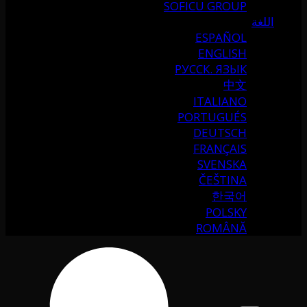
SOFICU GROUP
اللغة
ESPAÑOL
ENGLISH
РУССК. ЯЗЫК
中文
ITALIANO
PORTUGUÉS
DEUTSCH
FRANÇAIS
SVENSKA
ČEŠTINA
한국어
POLSKY
ROMÂNĂ