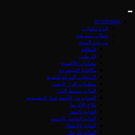
SESDERMA
البروتوكولات
حملات تسويقية
تدريبات المنتج
النظافة
الترطيب
مضادات الأكسدة
مكافحة الشيخوخة
المنتجات المزيلة للتصبغ
منظمات إفراز الدهون
العناية بمحيط العين
الحماية من الأشعة فوق البنفسجية
علاج الإكزيما
العناية بالشعر
العناية الخاصة بالجسم
العناية بالأطفال
العناية بالرجال