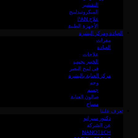
التقشير
الميكرونيدلينج
علاج PAN
الأجهزة الطبية
العيادة ومركز البشرة
مقرات
العيادة
علاجات
الخبير يجيب
في لمح البصر
مركز العناية بالبشرة
وجه
جسم
صالون العناية
مساج
تعرف علينا
دكتور سيرانو
عن الشركة
NANOTECH