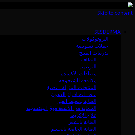
Skip to content
SESDERMA
البروتوكولات
حملات تسويقية
تدريبات المنتج
النظافة
الترطيب
مضادات الأكسدة
مكافحة الشيخوخة
المنتجات المزيلة للتصبغ
منظمات إفراز الدهون
العناية بمحيط العين
الحماية من الأشعة فوق البنفسجية
علاج الإكزيما
العناية بالشعر
العناية الخاصة بالجسم