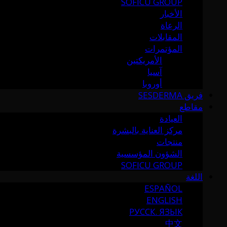
SOFICU GROUP
الأخبار
الرعاة
المقابلات
المؤتمرات
الأمريكتين
آسيا
أوروبا
فريق SESDERMA
مقاطع
العيادة
مركز العناية بالبشرة
منتجات
الشؤون المؤسسية
SOFICU GROUP
اللغة
ESPAÑOL
ENGLISH
РУССК. ЯЗЫК
中文