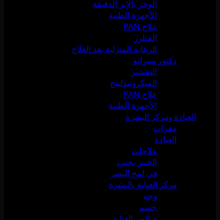
الوخز بالإبر الدقيقة
الأجهزة الطبية
علاج PAN
الفيلرز
الرعاية المنزلية بعد العلاج
دكتور سيرانو
التقشير
الميكرونيدلينج
علاج PAN
الأجهزة الطبية
العيادة ومركز البشرة
مقرات
العيادة
علاجات
الخبير يجيب
في لمح البصر
مركز العناية بالبشرة
وجه
جسم
صالون العناية