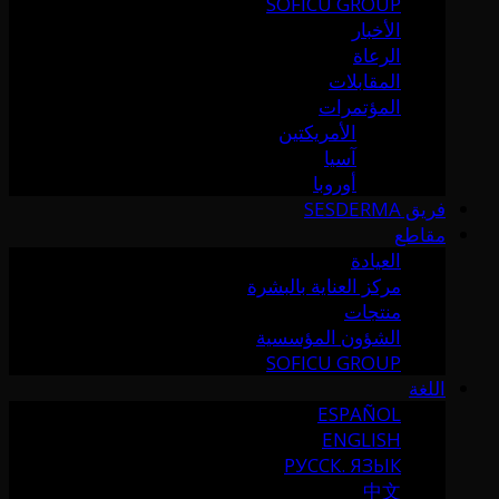
SOFICU GROUP
الأخبار
الرعاة
المقابلات
المؤتمرات
الأمريكتين
آسيا
أوروبا
فريق SESDERMA
مقاطع
العيادة
مركز العناية بالبشرة
منتجات
الشؤون المؤسسية
SOFICU GROUP
اللغة
ESPAÑOL
ENGLISH
РУССК. ЯЗЫК
中文