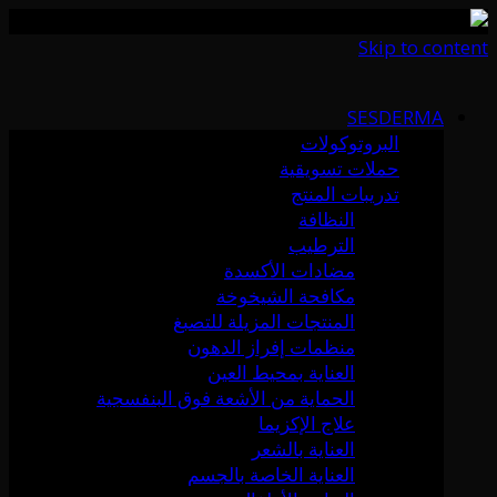
Skip to content
SESDERMA
البروتوكولات
حملات تسويقية
تدريبات المنتج
النظافة
الترطيب
مضادات الأكسدة
مكافحة الشيخوخة
المنتجات المزيلة للتصبغ
منظمات إفراز الدهون
العناية بمحيط العين
الحماية من الأشعة فوق البنفسجية
علاج الإكزيما
العناية بالشعر
العناية الخاصة بالجسم