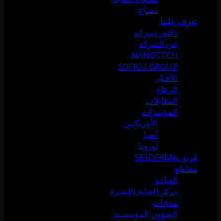
مساج
تعرف علينا
دكتور سيرانو
عن الشركة
NANOTECH
SOFICU GROUP
الأخبار
الرعاة
المقابلات
المؤتمرات
الأمريكتين
آسيا
أوروبا
فريق SESDERMA
مقاطع
العيادة
مركز العناية بالبشرة
منتجات
الشؤون المؤسسية