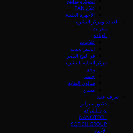
الميكرونيدلينج
علاج PAN
الأجهزة الطبية
العيادة ومركز البشرة
مقرات
العيادة
علاجات
الخبير يجيب
في لمح البصر
مركز العناية بالبشرة
وجه
جسم
صالون العناية
مساج
تعرف علينا
دكتور سيرانو
عن الشركة
NANOTECH
SOFICU GROUP
الأخبار