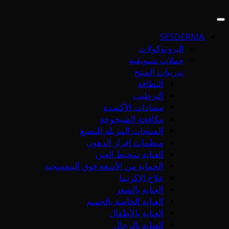
SESDERMA
البروتوكولات
حملات تسويقية
تدريبات المنتج
النظافة
الترطيب
مضادات الأكسدة
مكافحة الشيخوخة
المنتجات المزيلة للتصبغ
منظمات إفراز الدهون
العناية بمحيط العين
الحماية من الأشعة فوق البنفسجية
علاج الإكزيما
العناية بالشعر
العناية الخاصة بالجسم
العناية بالأطفال
العناية بالرجال