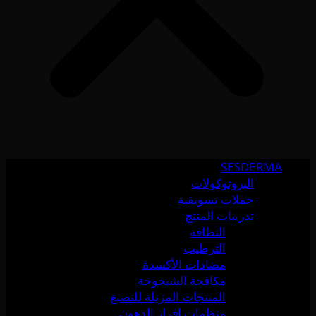
SESDERMA
البروتوكولات
حملات تسويقية
تدريبات المنتج
النظافة
الترطيب
مضادات الأكسدة
مكافحة الشيخوخة
المنتجات المزيلة للتصبغ
منظمات إفراز الدهون