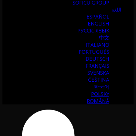
SOFICU GROUP
اللغة
ESPAÑOL
ENGLISH
РУССК. ЯЗЫК
中文
ITALIANO
PORTUGUÉS
DEUTSCH
FRANÇAIS
SVENSKA
ČEŠTINA
한국어
POLSKY
ROMÂNĂ