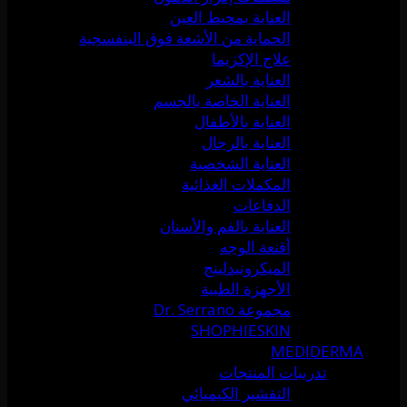
العناية بمحيط العين
الحماية من الأشعة فوق البنفسجية
علاج الإكزيما
العناية بالشعر
العناية الخاصة بالجسم
العناية بالأطفال
العناية بالرجال
العناية الشخصية
المكملات الغذائية
الدفاعات
العناية بالفم والأسنان
أقنعة الوجه
الميكرونيدلينج
الأجهزة الطبية
مجموعة Dr. Serrano
SHOPHIESKIN
MEDIDERMA
تدريبات المنتجات
التقشير الكيميائي