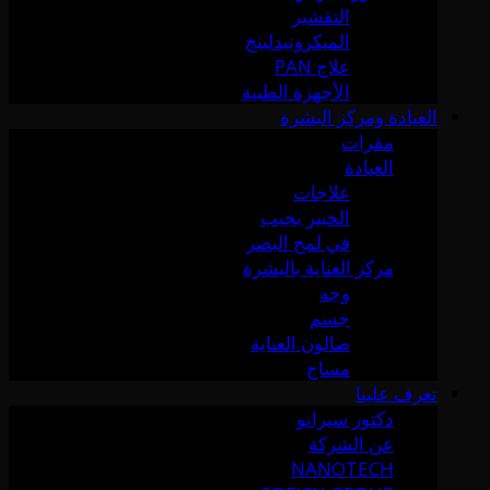
التقشير
الميكرونيدلينج
علاج PAN
الأجهزة الطبية
العيادة ومركز البشرة
مقرات
العيادة
علاجات
الخبير يجيب
في لمح البصر
مركز العناية بالبشرة
وجه
جسم
صالون العناية
مساج
تعرف علينا
دكتور سيرانو
عن الشركة
NANOTECH