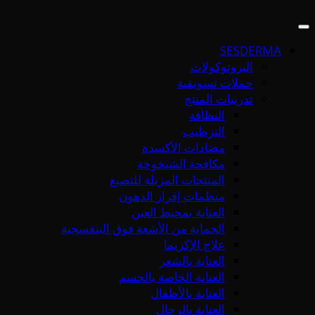
SESDERMA
البروتوكولات
حملات تسويقية
تدريبات المنتج
النظافة
الترطيب
مضادات الأكسدة
مكافحة الشيخوخة
المنتجات المزيلة للتصبغ
منظمات إفراز الدهون
العناية بمحيط العين
الحماية من الأشعة فوق البنفسجية
علاج الإكزيما
العناية بالشعر
العناية الخاصة بالجسم
العناية بالأطفال
العناية بالرجال