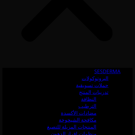
SESDERMA
البروتوكولات
حملات تسويقية
تدريبات المنتج
النظافة
الترطيب
مضادات الأكسدة
مكافحة الشيخوخة
المنتجات المزيلة للتصبغ
منظمات إفراز الدهون