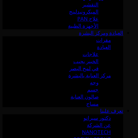
التقشير
الميكرونيدلينج
علاج PAN
الأجهزة الطبية
العيادة ومركز البشرة
مقرات
العيادة
علاجات
الخبير يجيب
في لمح البصر
مركز العناية بالبشرة
وجه
جسم
صالون العناية
مساج
تعرف علينا
دكتور سيرانو
عن الشركة
NANOTECH