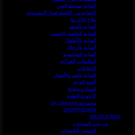
العناية بمحيط العين
الحماية من الأشعة فوق البنفسجية
علاج الإكزيما
العناية بالشعر
العناية الخاصة بالجسم
العناية بالأطفال
العناية بالرجال
العناية الشخصية
المكملات الغذائية
الدفاعات
العناية بالفم والأسنان
أقنعة الوجه
الميكرونيدلينج
الأجهزة الطبية
مجموعة Dr. Serrano
SHOPHIESKIN
MEDIDERMA
تدريبات المنتجات
التقشير الكيميائي