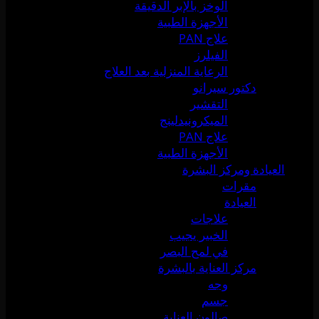
الوخز بالإبر الدقيقة
الأجهزة الطبية
علاج PAN
الفيلرز
الرعاية المنزلية بعد العلاج
دكتور سيرانو
التقشير
الميكرونيدلينج
علاج PAN
الأجهزة الطبية
العيادة ومركز البشرة
مقرات
العيادة
علاجات
الخبير يجيب
في لمح البصر
مركز العناية بالبشرة
وجه
جسم
صالون العناية