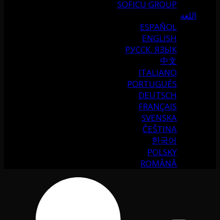
SOFICU GROUP
اللغة
ESPAÑOL
ENGLISH
РУССК. ЯЗЫК
中文
ITALIANO
PORTUGUÉS
DEUTSCH
FRANÇAIS
SVENSKA
ČEŠTINA
한국어
POLSKY
ROMÂNĂ