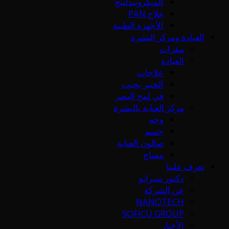
الميكرونيدلينج
علاج PAN
الأجهزة الطبية
العيادة ومركز البشرة
مقرات
العيادة
علاجات
الخبير يجيب
في لمح البصر
مركز العناية بالبشرة
وجه
جسم
صالون العناية
مساج
تعرف علينا
دكتور سيرانو
عن الشركة
NANOTECH
SOFICU GROUP
الأخبار