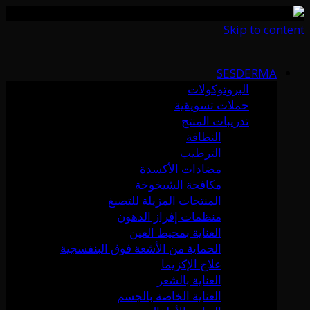
Skip to content
SESDERMA
البروتوكولات
حملات تسويقية
تدريبات المنتج
النظافة
الترطيب
مضادات الأكسدة
مكافحة الشيخوخة
المنتجات المزيلة للتصبغ
منظمات إفراز الدهون
العناية بمحيط العين
الحماية من الأشعة فوق البنفسجية
علاج الإكزيما
العناية بالشعر
العناية الخاصة بالجسم