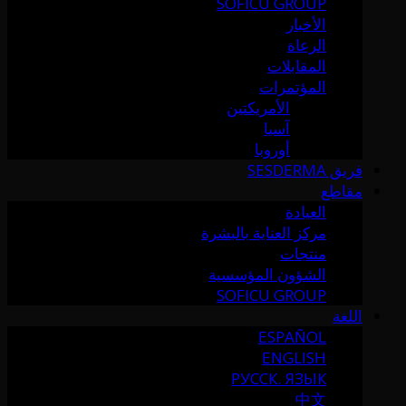
SOFICU GROUP
الأخبار
الرعاة
المقابلات
المؤتمرات
الأمريكتين
آسيا
أوروبا
فريق SESDERMA
مقاطع
العيادة
مركز العناية بالبشرة
منتجات
الشؤون المؤسسية
SOFICU GROUP
اللغة
ESPAÑOL
ENGLISH
РУССК. ЯЗЫК
中文