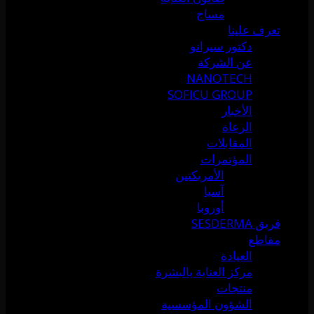
مساج
تعرف علينا
دكتور سيرانو
عن الشركة
NANOTECH
SOFICU GROUP
الأخبار
الرعاة
المقابلات
المؤتمرات
الأمريكتين
آسيا
أوروبا
فريق SESDERMA
مقاطع
العيادة
مركز العناية بالبشرة
منتجات
الشؤون المؤسسية