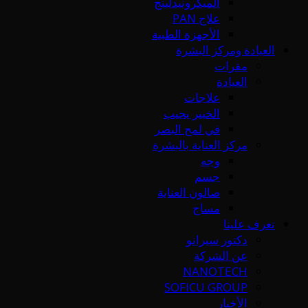
الميكرونيدلينج
علاج PAN
الأجهزة الطبية
العيادة ومركز البشرة
مقرات
العيادة
علاجات
الخبير يجيب
في لمح البصر
مركز العناية بالبشرة
وجه
جسم
صالون العناية
مساج
تعرف علينا
دكتور سيرانو
عن الشركة
NANOTECH
SOFICU GROUP
الأخبار