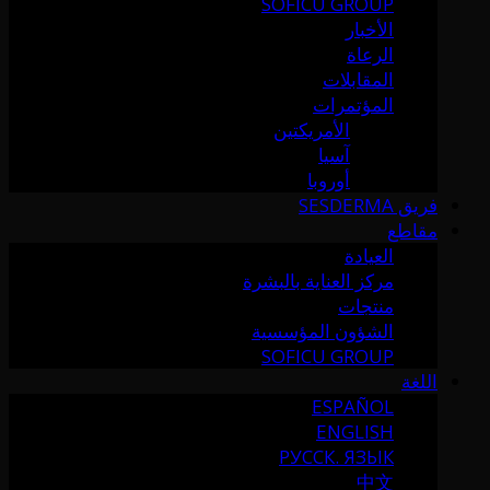
SOFICU GROUP
الأخبار
الرعاة
المقابلات
المؤتمرات
الأمريكتين
آسيا
أوروبا
فريق SESDERMA
مقاطع
العيادة
مركز العناية بالبشرة
منتجات
الشؤون المؤسسية
SOFICU GROUP
اللغة
ESPAÑOL
ENGLISH
РУССК. ЯЗЫК
中文