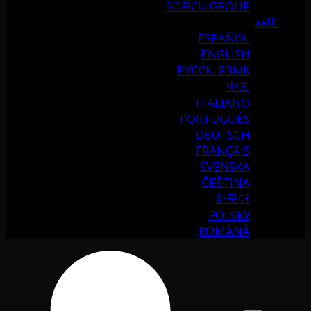
SOFICU GROUP
اللغة
ESPAÑOL
ENGLISH
РУССК. ЯЗЫК
中文
ITALIANO
PORTUGUÉS
DEUTSCH
FRANÇAIS
SVENSKA
ČEŠTINA
한국어
POLSKY
ROMÂNĂ