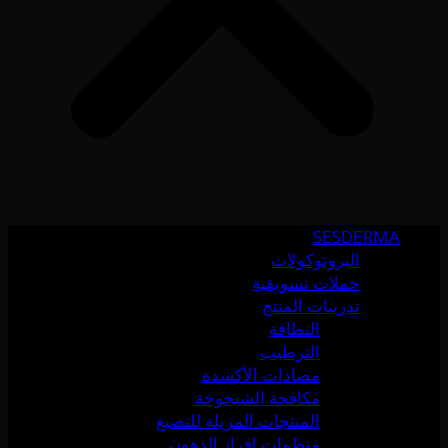
SESDERMA
البروتوكولات
حملات تسويقية
تدريبات المنتج
النظافة
الترطيب
مضادات الأكسدة
مكافحة الشيخوخة
المنتجات المزيلة للتصبغ
منظمات إفراز الدهون