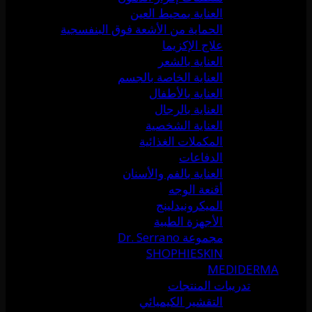
العناية بمحيط العين
الحماية من الأشعة فوق البنفسجية
علاج الإكزيما
العناية بالشعر
العناية الخاصة بالجسم
العناية بالأطفال
العناية بالرجال
العناية الشخصية
المكملات الغذائية
الدفاعات
العناية بالفم والأسنان
أقنعة الوجه
الميكرونيدلينج
الأجهزة الطبية
مجموعة Dr. Serrano
SHOPHIESKIN
MEDIDERMA
تدريبات المنتجات
التقشير الكيميائي