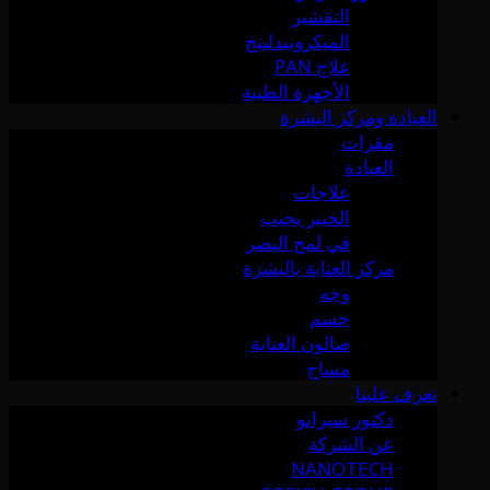
التقشير
الميكرونيدلينج
علاج PAN
الأجهزة الطبية
العيادة ومركز البشرة
مقرات
العيادة
علاجات
الخبير يجيب
في لمح البصر
مركز العناية بالبشرة
وجه
جسم
صالون العناية
مساج
تعرف علينا
دكتور سيرانو
عن الشركة
NANOTECH