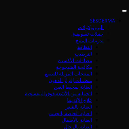
SESDERMA
البروتوكولات
حملات تسويقية
تدريبات المنتج
النظافة
الترطيب
مضادات الأكسدة
مكافحة الشيخوخة
المنتجات المزيلة للتصبغ
منظمات إفراز الدهون
العناية بمحيط العين
الحماية من الأشعة فوق البنفسجية
علاج الإكزيما
العناية بالشعر
العناية الخاصة بالجسم
العناية بالأطفال
العناية بالرجال