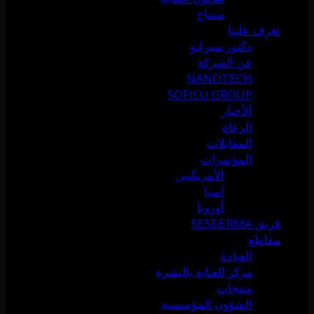
مساج
تعرف علينا
دكتور سيرانو
عن الشركة
NANOTECH
SOFICU GROUP
الأخبار
الرعاة
المقابلات
المؤتمرات
الأمريكتين
آسيا
أوروبا
فريق SESDERMA
مقاطع
العيادة
مركز العناية بالبشرة
منتجات
الشؤون المؤسسية