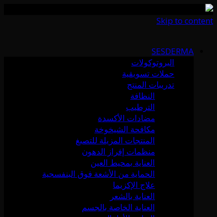
Skip to content
SESDERMA
البروتوكولات
حملات تسويقية
تدريبات المنتج
النظافة
الترطيب
مضادات الأكسدة
مكافحة الشيخوخة
المنتجات المزيلة للتصبغ
منظمات إفراز الدهون
العناية بمحيط العين
الحماية من الأشعة فوق البنفسجية
علاج الإكزيما
العناية بالشعر
العناية الخاصة بالجسم