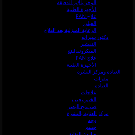
الوخز بالإبر الدقيقة
الأجهزة الطبية
علاج PAN
الفيلرز
الرعاية المنزلية بعد العلاج
دكتور سيرانو
التقشير
الميكرونيدلينج
علاج PAN
الأجهزة الطبية
العيادة ومركز البشرة
مقرات
العيادة
علاجات
الخبير يجيب
في لمح البصر
مركز العناية بالبشرة
وجه
جسم
صالون العناية