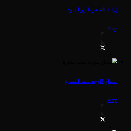
إزالة الشعر بليزر الديود
Play
مساج للوجه لشد البشرة
Play