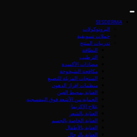
SESDERMA
البروتوكولات
حملات تسويقية
تدريبات المنتج
النظافة
الترطيب
مضادات الأكسدة
مكافحة الشيخوخة
المنتجات المزيلة للتصبغ
منظمات إفراز الدهون
العناية بمحيط العين
الحماية من الأشعة فوق البنفسجية
علاج الإكزيما
العناية بالشعر
العناية الخاصة بالجسم
العناية بالأطفال
العناية بالرجال