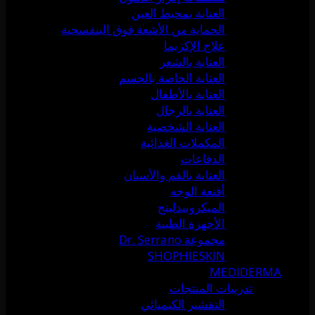
العناية بمحيط العين
الحماية من الأشعة فوق البنفسجية
علاج الإكزيما
العناية بالشعر
العناية الخاصة بالجسم
العناية بالأطفال
العناية بالرجال
العناية الشخصية
المكملات الغذائية
الدفاعات
العناية بالفم والأسنان
أقنعة الوجه
الميكرونيدلينج
الأجهزة الطبية
مجموعة Dr. Serrano
SHOPHIESKIN
MEDIDERMA
تدريبات المنتجات
التقشير الكيميائي