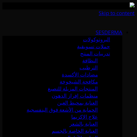
Skip to content
SESDERMA
البروتوكولات
حملات تسويقية
تدريبات المنتج
النظافة
الترطيب
مضادات الأكسدة
مكافحة الشيخوخة
المنتجات المزيلة للتصبغ
منظمات إفراز الدهون
العناية بمحيط العين
الحماية من الأشعة فوق البنفسجية
علاج الإكزيما
العناية بالشعر
العناية الخاصة بالجسم