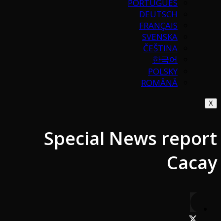
PORTUGUÉS
DEUTSCH
FRANÇAIS
SVENSKA
ČEŠTINA
한국어
POLSKY
ROMÂNĂ
X
Special News report
Cacay