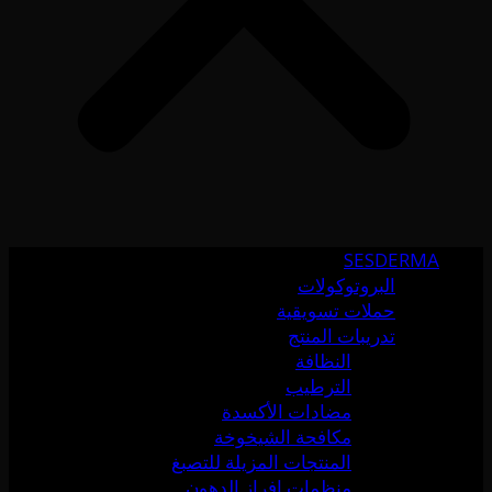
SESDERMA
البروتوكولات
حملات تسويقية
تدريبات المنتج
النظافة
الترطيب
مضادات الأكسدة
مكافحة الشيخوخة
المنتجات المزيلة للتصبغ
منظمات إفراز الدهون