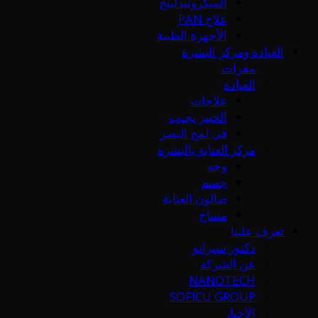
الميكرونيدلينج
علاج PAN
الأجهزة الطبية
العيادة ومركز البشرة
مقرات
العيادة
علاجات
الخبير يجيب
في لمح البصر
مركز العناية بالبشرة
وجه
جسم
صالون العناية
مساج
تعرف علينا
دكتور سيرانو
عن الشركة
NANOTECH
SOFICU GROUP
الأخبار