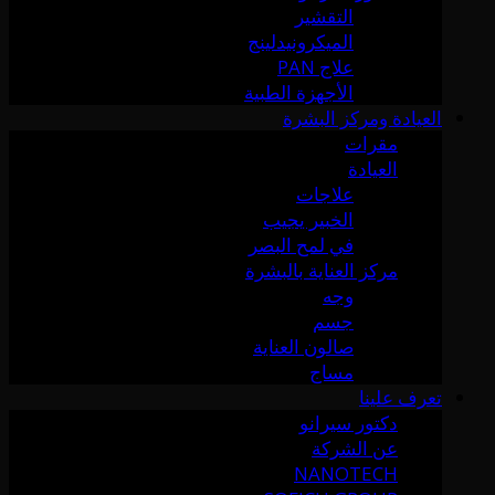
التقشير
الميكرونيدلينج
علاج PAN
الأجهزة الطبية
العيادة ومركز البشرة
مقرات
العيادة
علاجات
الخبير يجيب
في لمح البصر
مركز العناية بالبشرة
وجه
جسم
صالون العناية
مساج
تعرف علينا
دكتور سيرانو
عن الشركة
NANOTECH