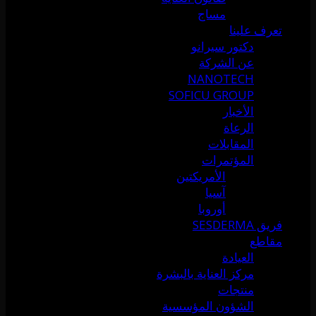
مساج
تعرف علينا
دكتور سيرانو
عن الشركة
NANOTECH
SOFICU GROUP
الأخبار
الرعاة
المقابلات
المؤتمرات
الأمريكتين
آسيا
أوروبا
فريق SESDERMA
مقاطع
العيادة
مركز العناية بالبشرة
منتجات
الشؤون المؤسسية