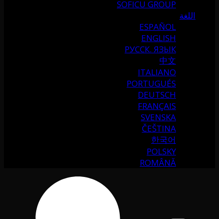
SOFICU GROUP
اللغة
ESPAÑOL
ENGLISH
РУССК. ЯЗЫК
中文
ITALIANO
PORTUGUÉS
DEUTSCH
FRANÇAIS
SVENSKA
ČEŠTINA
한국어
POLSKY
ROMÂNĂ