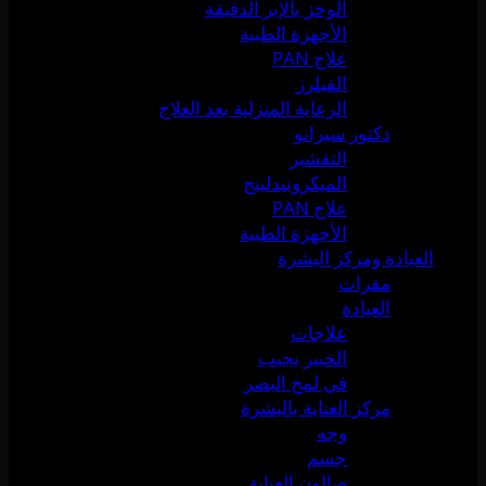
الوخز بالإبر الدقيقة
الأجهزة الطبية
علاج PAN
الفيلرز
الرعاية المنزلية بعد العلاج
دكتور سيرانو
التقشير
الميكرونيدلينج
علاج PAN
الأجهزة الطبية
العيادة ومركز البشرة
مقرات
العيادة
علاجات
الخبير يجيب
في لمح البصر
مركز العناية بالبشرة
وجه
جسم
صالون العناية