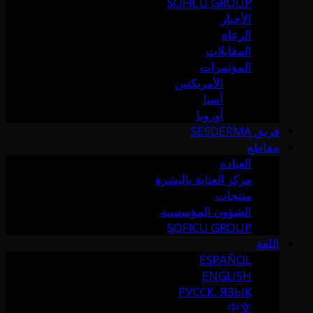
SOFICU GROUP
الأخبار
الرعاة
المقابلات
المؤتمرات
الأمريكتين
آسيا
أوروبا
فريق SESDERMA
مقاطع
العيادة
مركز العناية بالبشرة
منتجات
الشؤون المؤسسية
SOFICU GROUP
اللغة
ESPAÑOL
ENGLISH
РУССК. ЯЗЫК
中文