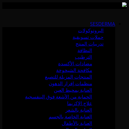
Skip
to
SESDERMA
content
البروتوكولات
حملات تسويقية
تدريبات المنتج
النظافة
الترطيب
مضادات الأكسدة
مكافحة الشيخوخة
المنتجات المزيلة للتصبغ
منظمات إفراز الدهون
العناية بمحيط العين
الحماية من الأشعة فوق البنفسجية
علاج الإكزيما
العناية بالشعر
العناية الخاصة بالجسم
العناية بالأطفال