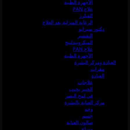
الأجهزة الطبية
علاج PAN
الفيلرز
الرعاية المنزلية بعد العلاج
دكتور سيرانو
التقشير
الميكرونيدلينج
علاج PAN
الأجهزة الطبية
العيادة ومركز البشرة
مقرات
العيادة
علاجات
الخبير يجيب
في لمح البصر
مركز العناية بالبشرة
وجه
جسم
صالون العناية
مساج