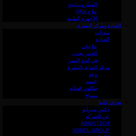
الميكرونيدلينج
علاج PAN
الأجهزة الطبية
العيادة ومركز البشرة
مقرات
العيادة
علاجات
الخبير يجيب
في لمح البصر
مركز العناية بالبشرة
وجه
جسم
صالون العناية
مساج
تعرف علينا
دكتور سيرانو
عن الشركة
NANOTECH
SOFICU GROUP