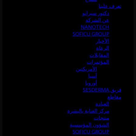
تعرف علينا
دكتور سيرانو
عن الشركة
NANOTECH
SOFICU GROUP
الأخبار
الرعاة
المقابلات
المؤتمرات
الأمريكتين
آسيا
أوروبا
فريق SESDERMA
مقاطع
العيادة
مركز العناية بالبشرة
منتجات
الشؤون المؤسسية
SOFICU GROUP