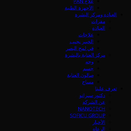
علاج PAN
الأجهزة الطبية
العيادة ومركز البشرة
مقرات
العيادة
علاجات
الخبير يجيب
في لمح البصر
مركز العناية بالبشرة
وجه
جسم
صالون العناية
مساج
تعرف علينا
دكتور سيرانو
عن الشركة
NANOTECH
SOFICU GROUP
الأخبار
الرعاة