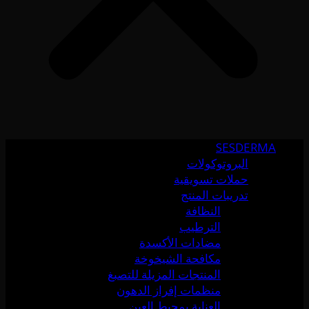
SESDERMA
البروتوكولات
حملات تسويقية
تدريبات المنتج
النظافة
الترطيب
مضادات الأكسدة
مكافحة الشيخوخة
المنتجات المزيلة للتصبغ
منظمات إفراز الدهون
العناية بمحيط العين