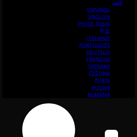
اللغة
ESPAÑOL
ENGLISH
РУССК. ЯЗЫК
中文
ITALIANO
PORTUGUÉS
DEUTSCH
FRANÇAIS
SVENSKA
ČEŠTINA
한국어
POLSKY
ROMÂNĂ