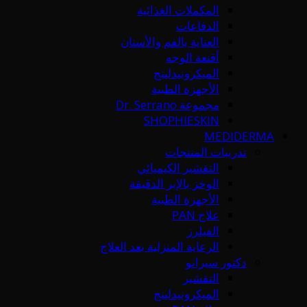
المكملات الغذائية
الدفاعات
العناية بالفم والأسنان
أقنعة الوجه
الميكرونيدلينج
الأجهزة الطبية
مجموعة Dr. Serrano
SHOPHIESKIN
MEDIDERMA
تدريبات المنتجات
التقشير الكيميائي
الوخز بالإبر الدقيقة
الأجهزة الطبية
علاج PAN
الفيلرز
الرعاية المنزلية بعد العلاج
دكتور سيرانو
التقشير
الميكرونيدلينج