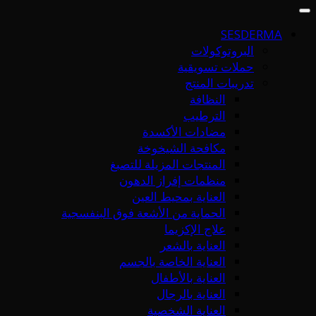
SESDERMA
البروتوكولات
حملات تسويقية
تدريبات المنتج
النظافة
الترطيب
مضادات الأكسدة
مكافحة الشيخوخة
المنتجات المزيلة للتصبغ
منظمات إفراز الدهون
العناية بمحيط العين
الحماية من الأشعة فوق البنفسجية
علاج الإكزيما
العناية بالشعر
العناية الخاصة بالجسم
العناية بالأطفال
العناية بالرجال
العناية الشخصية