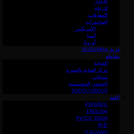
الأخبار
الرعاة
المقابلات
المؤتمرات
الأمريكتين
آسيا
أوروبا
فريق SESDERMA
مقاطع
العيادة
مركز العناية بالبشرة
منتجات
الشؤون المؤسسية
SOFICU GROUP
اللغة
ESPAÑOL
ENGLISH
РУССК. ЯЗЫК
中文
ITALIANO