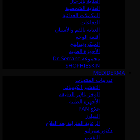
العناية بالرجال
العناية الشخصية
المكملات الغذائية
الدفاعات
العناية بالفم والأسنان
أقنعة الوجه
الميكرونيدلينج
الأجهزة الطبية
مجموعة Dr. Serrano
SHOPHIESKIN
MEDIDERMA
تدريبات المنتجات
التقشير الكيميائي
الوخز بالإبر الدقيقة
الأجهزة الطبية
علاج PAN
الفيلرز
الرعاية المنزلية بعد العلاج
دكتور سيرانو
التقشير