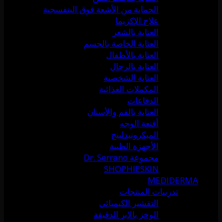
الحماية من الأشعة فوق البنفسجية
علاج الإكزيما
العناية بالشعر
العناية الخاصة بالجسم
العناية بالأطفال
العناية بالرجال
العناية الشخصية
المكملات الغذائية
الدفاعات
العناية بالفم والأسنان
أقنعة الوجه
الميكرونيدلينج
الأجهزة الطبية
مجموعة Dr. Serrano
SHOPHIESKIN
MEDIDERMA
تدريبات المنتجات
التقشير الكيميائي
الوخز بالإبر الدقيقة