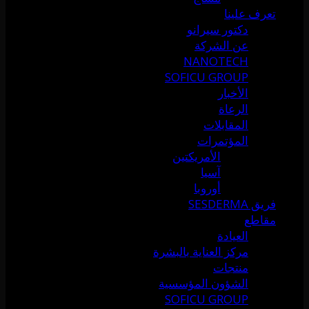
تعرف علينا
دكتور سيرانو
عن الشركة
NANOTECH
SOFICU GROUP
الأخبار
الرعاة
المقابلات
المؤتمرات
الأمريكتين
آسيا
أوروبا
فريق SESDERMA
مقاطع
العيادة
مركز العناية بالبشرة
منتجات
الشؤون المؤسسية
SOFICU GROUP