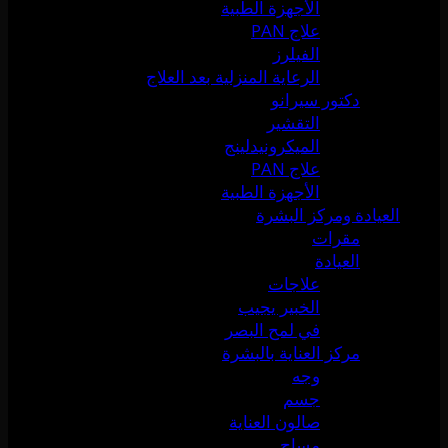
الأجهزة الطبية
علاج PAN
الفيلرز
الرعاية المنزلية بعد العلاج
دكتور سيرانو
التقشير
الميكرونيدلينج
علاج PAN
الأجهزة الطبية
العيادة ومركز البشرة
مقرات
العيادة
علاجات
الخبير يجيب
في لمح البصر
مركز العناية بالبشرة
وجه
جسم
صالون العناية
مساج