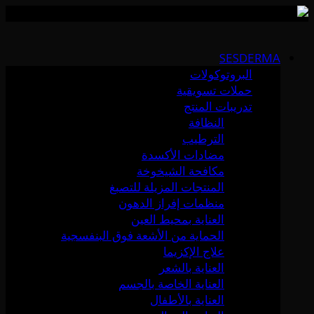
Skip
to
SESDERMA
content
البروتوكولات
حملات تسويقية
تدريبات المنتج
النظافة
الترطيب
مضادات الأكسدة
مكافحة الشيخوخة
المنتجات المزيلة للتصبغ
منظمات إفراز الدهون
العناية بمحيط العين
الحماية من الأشعة فوق البنفسجية
علاج الإكزيما
العناية بالشعر
العناية الخاصة بالجسم
العناية بالأطفال