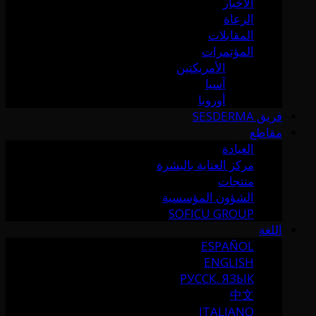
الأخبار
الرعاة
المقابلات
المؤتمرات
الأمريكتين
آسيا
أوروبا
فريق SESDERMA
مقاطع
العيادة
مركز العناية بالبشرة
منتجات
الشؤون المؤسسية
SOFICU GROUP
اللغة
ESPAÑOL
ENGLISH
РУССК. ЯЗЫК
中文
ITALIANO