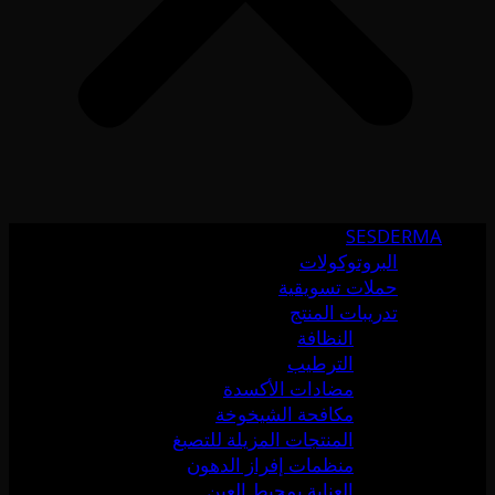
SESDERMA
البروتوكولات
حملات تسويقية
تدريبات المنتج
النظافة
الترطيب
مضادات الأكسدة
مكافحة الشيخوخة
المنتجات المزيلة للتصبغ
منظمات إفراز الدهون
العناية بمحيط العين