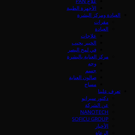
علاج PAN
الأجهزة الطبية
العيادة ومركز البشرة
مقرات
العيادة
علاجات
الخبير يجيب
في لمح البصر
مركز العناية بالبشرة
وجه
جسم
صالون العناية
مساج
تعرف علينا
دكتور سيرانو
عن الشركة
NANOTECH
SOFICU GROUP
الأخبار
الرعاة