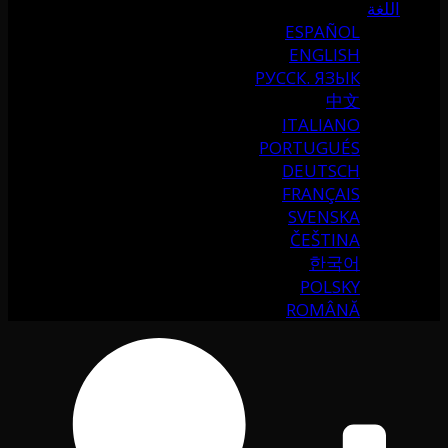
اللغة
ESPAÑOL
ENGLISH
РУССК. ЯЗЫК
中文
ITALIANO
PORTUGUÉS
DEUTSCH
FRANÇAIS
SVENSKA
ČEŠTINA
한국어
POLSKY
ROMÂNĂ