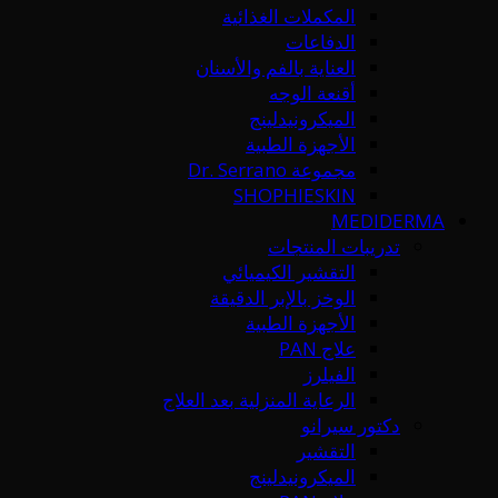
المكملات الغذائية
الدفاعات
العناية بالفم والأسنان
أقنعة الوجه
الميكرونيدلينج
الأجهزة الطبية
مجموعة Dr. Serrano
SHOPHIESKIN
MEDIDERMA
تدريبات المنتجات
التقشير الكيميائي
الوخز بالإبر الدقيقة
الأجهزة الطبية
علاج PAN
الفيلرز
الرعاية المنزلية بعد العلاج
دكتور سيرانو
التقشير
الميكرونيدلينج