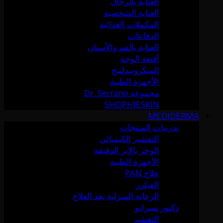
العناية بالرجال
العناية الشخصية
المكملات الغذائية
الدفاعات
العناية بالفم والأسنان
أقنعة الوجه
الميكرونيدلينج
الأجهزة الطبية
مجموعة Dr. Serrano
SHOPHIESKIN
MEDIDERMA
تدريبات المنتجات
التقشير الكيميائي
الوخز بالإبر الدقيقة
الأجهزة الطبية
علاج PAN
الفيلرز
الرعاية المنزلية بعد العلاج
دكتور سيرانو
التقشير