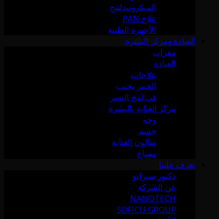
الميكرونيدلينج
علاج PAN
الأجهزة الطبية
العيادة ومركز البشرة
مقرات
العيادة
علاجات
الخبير يجيب
في لمح البصر
مركز العناية بالبشرة
وجه
جسم
صالون العناية
مساج
تعرف علينا
دكتور سيرانو
عن الشركة
NANOTECH
SOFICU GROUP