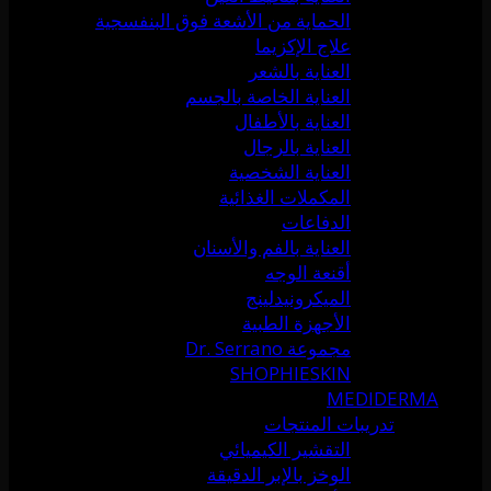
الحماية من الأشعة فوق البنفسجية
علاج الإكزيما
العناية بالشعر
العناية الخاصة بالجسم
العناية بالأطفال
العناية بالرجال
العناية الشخصية
المكملات الغذائية
الدفاعات
العناية بالفم والأسنان
أقنعة الوجه
الميكرونيدلينج
الأجهزة الطبية
مجموعة Dr. Serrano
SHOPHIESKIN
MEDIDERMA
تدريبات المنتجات
التقشير الكيميائي
الوخز بالإبر الدقيقة