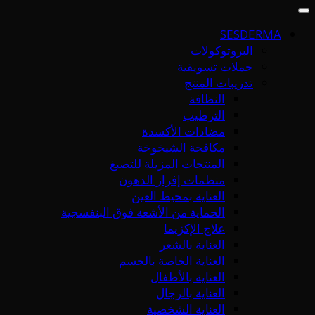
SESDERMA
البروتوكولات
حملات تسويقية
تدريبات المنتج
النظافة
الترطيب
مضادات الأكسدة
مكافحة الشيخوخة
المنتجات المزيلة للتصبغ
منظمات إفراز الدهون
العناية بمحيط العين
الحماية من الأشعة فوق البنفسجية
علاج الإكزيما
العناية بالشعر
العناية الخاصة بالجسم
العناية بالأطفال
العناية بالرجال
العناية الشخصية